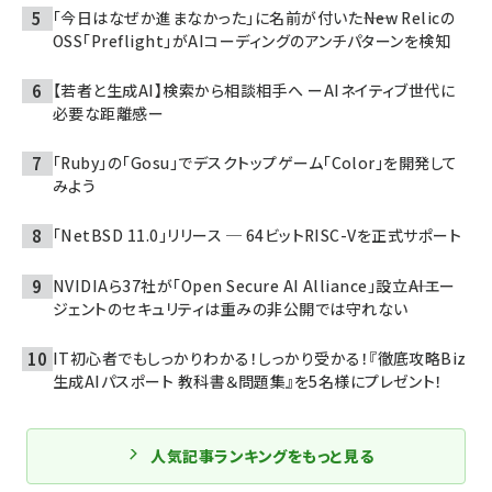
「今日はなぜか進まなかった」に名前が付いた――New Relicの
OSS「Preflight」がAIコーディングのアンチパターンを検知
【若者と生成AI】検索から相談相手へ ーAIネイティブ世代に
必要な距離感ー
「Ruby」の「Gosu」でデスクトップゲーム「Color」を開発して
みよう
「NetBSD 11.0」リリース ─ 64ビットRISC-Vを正式サポート
NVIDIAら37社が「Open Secure AI Alliance」設立――AIエー
ジェントのセキュリティは重みの非公開では守れない
IT初心者でもしっかりわかる！しっかり受かる！『徹底攻略Biz
生成AIパスポート 教科書＆問題集』を5名様にプレゼント！
人気記事ランキングをもっと見る