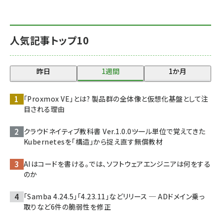
人気記事トップ10
昨日
1週間
1か月
「Proxmox VE」とは? 製品群の全体像と仮想化基盤として注
目される理由
クラウドネイティブ教科書 Ver.1.0.0――ツール単位で覚えてきた
Kubernetesを「構造」から捉え直す無償教材
AIはコードを書ける。では、ソフトウェアエンジニアは何をする
のか
「Samba 4.24.5」「4.23.11」などリリース ─ ADドメイン乗っ
取りなど6件の脆弱性を修正