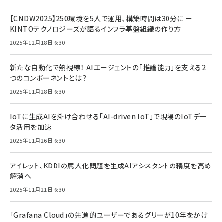
【CNDW2025】250環境を5人で運用、構築時間は30分に ー
KINTOテクノロジーズが語るインフラ基盤組織の作り方
2025年12月18日 6:30
新たな自動化で熱視線！ AIエージェントの「推論能力」を支える2
つのコンポーネントとは？
2025年11月28日 6:30
IoTに生成AIを掛け合わせる「AI-driven IoT」で現場のIoTデー
タ活用を加速
2025年11月26日 6:30
アイレット、KDDIの属人化問題を生成AIアシスタントの精度を高め
解消へ
2025年11月21日 6:30
「Grafana Cloud」の先進的ユーザーであるグリーが10年をかけ