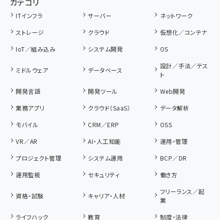
カテゴリ
ITインフラ
サーバー
ネットワーク
ストレージ
クラウド
仮想化／コンテナ
IoT／組み込み
システム開発
OS
設計／手法／テス
ミドルウェア
データベース
ト
開発言語
開発ツール
Web開発
業務アプリ
クラウド（SaaS）
データ解析
モバイル
CRM／ERP
OSS
VR／AR
AI・人工知能
運用・管理
プロジェクト管理
システム運用
BCP／DR
運用監視
セキュリティ
働き方
フリーランス／起
資格・試験
キャリア・人材
業
ライフハック
教育
制度・法律