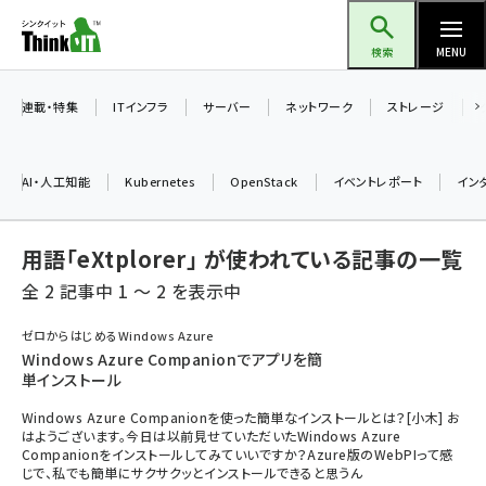
メ
Think IT（シンクイット）
イ
検索
MENU
ン
コ
連載・特集
ITインフラ
サーバー
ネットワーク
ストレージ
ン
テ
AI・人工知能
Kubernetes
OpenStack
イベントレポート
イン
ン
ツ
ai (2508)
用語「eXtplorer」 が使われている記事の一覧
に
加藤銘のチーム貢献～仲間と築いた勝利の絆～ (2329)
移
全 2 記事中 1 ～ 2 を表示中
動
iot女子会 (2295)
ゼロからはじめるWindows Azure
Windows Azure Companionでアプリを簡
北海道をのんびり旅する晴山佳須夫のヒント集！ (2050)
単インストール
drupal (1966)
Windows Azure Companionを使った簡単なインストールとは？[小木] お
はようございます。今日は以前見せていただいたWindows Azure
genai (1494)
Companionをインストールしてみていいですか？Azure版のWebPIって感
じで、私でも簡単にサクサクッとインストールできると思うん
abc123 (1371)