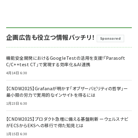
企画広告も役立つ情報バッチリ！
Sponsored
機能安全開発におけるGoogleTestの活用を支援!「Parasoft
C/C++test CT」で実現する効率化＆AI連携
4月14日 6:30
【CNDW2025】Grafanaが明かす「オブザーバビリティの哲学」ー
最小限の労力で実用的なインサイトを得るには
1月23日 6:30
【CNDW2025】プロダクト急増に備える基盤刷新 ーウェルスナビ
がECSからEKSへの移行で得た知見とは
1月15日 6:30