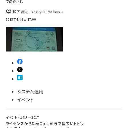
で紹介され
ai crunch (1353)
松下 康之 - Yasuyuki Matsus...
2015年4月6日 17:00
システム運用
イベント
イベント・セミナー2017
ライセンスからDevOps、AIまで幅広いトピッ