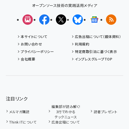
オープンソース技術の実践活用メディア
メルマガ
Facebook
X(エックス)
Bluesky
Googleニュ
RSS
本サイトについて
広告出稿について（媒体資料）
お問い合わせ
利用規約
プライバシーポリシー
特定商取引法に基づく表示
会社概要
インプレスグループTOP
注目リンク
編集部が読み解く!
メルマガ購読
3行でわかる
読者プレゼント
テックニュース
Think ITについて
広告出稿について