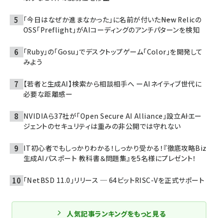
「今日はなぜか進まなかった」に名前が付いた――New Relicの
OSS「Preflight」がAIコーディングのアンチパターンを検知
「Ruby」の「Gosu」でデスクトップゲーム「Color」を開発して
みよう
【若者と生成AI】検索から相談相手へ ーAIネイティブ世代に
必要な距離感ー
NVIDIAら37社が「Open Secure AI Alliance」設立――AIエー
ジェントのセキュリティは重みの非公開では守れない
IT初心者でもしっかりわかる！しっかり受かる！『徹底攻略Biz
生成AIパスポート 教科書＆問題集』を5名様にプレゼント！
「NetBSD 11.0」リリース ─ 64ビットRISC-Vを正式サポート
人気記事ランキングをもっと見る