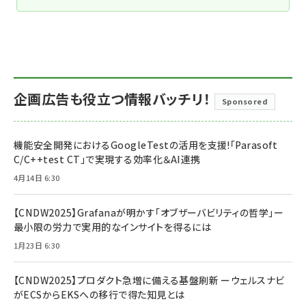
企画広告も役立つ情報バッチリ！
Sponsored
機能安全開発におけるGoogleTestの活用を支援!「Parasoft
C/C++test CT」で実現する効率化＆AI連携
4月14日 6:30
【CNDW2025】Grafanaが明かす「オブザーバビリティの哲学」ー
最小限の労力で実用的なインサイトを得るには
1月23日 6:30
【CNDW2025】プロダクト急増に備える基盤刷新 ーウェルスナビ
がECSからEKSへの移行で得た知見とは