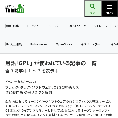
メ
Think IT（シンクイット）
イ
検索
MENU
ン
コ
連載・特集
ITインフラ
サーバー
ネットワーク
ストレージ
ン
テ
AI・人工知能
Kubernetes
OpenStack
イベントレポート
イン
ン
ツ
ai (2493)
用語「GPL」 が使われている記事の一覧
に
加藤銘のチーム貢献～仲間と築いた勝利の絆～ (2314)
移
全 3 記事中 1 ～ 3 を表示中
動
iot女子会 (2279)
イベント・セミナー2015
ブラック・ダック・ソフトウェア、OSSの損害リス
北海道をのんびり旅する晴山佳須夫のヒント集！ (2034)
クと著作権侵害リスクを解説
drupal (1955)
企業内におけるオープンソースソフトウェアのロジスティックス管理サービス
を提供するブラック・ダック・ソフトウェア株式会社（以下、ブラック・ダック）は
genai (1483)
OSSコンプライアンスセミナーと称して、企業におけるオープンソースソフト
ウェアの利用に関するリスクを題材としたセミナーを開催した。今回はその中
abc123 (1358)