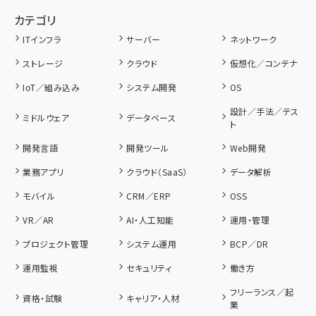
カテゴリ
ITインフラ
サーバー
ネットワーク
ストレージ
クラウド
仮想化／コンテナ
IoT／組み込み
システム開発
OS
設計／手法／テス
ミドルウェア
データベース
ト
開発言語
開発ツール
Web開発
業務アプリ
クラウド（SaaS）
データ解析
モバイル
CRM／ERP
OSS
VR／AR
AI・人工知能
運用・管理
プロジェクト管理
システム運用
BCP／DR
運用監視
セキュリティ
働き方
フリーランス／起
資格・試験
キャリア・人材
業