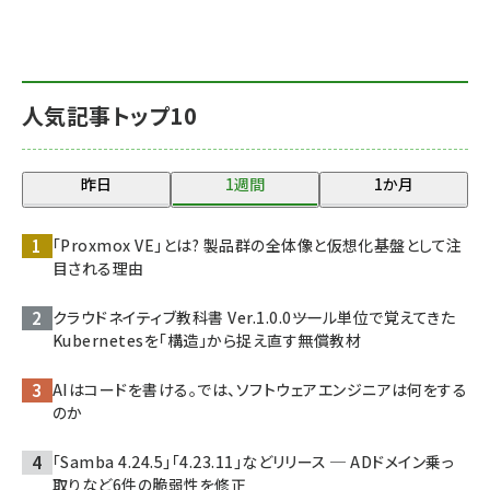
人気記事トップ10
昨日
1週間
1か月
「Proxmox VE」とは? 製品群の全体像と仮想化基盤として注
目される理由
クラウドネイティブ教科書 Ver.1.0.0――ツール単位で覚えてきた
Kubernetesを「構造」から捉え直す無償教材
AIはコードを書ける。では、ソフトウェアエンジニアは何をする
のか
「Samba 4.24.5」「4.23.11」などリリース ─ ADドメイン乗っ
取りなど6件の脆弱性を修正