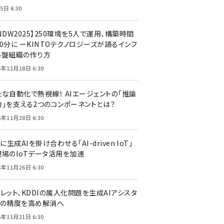
5日 6:30
NDW2025】250環境を5人で運用、構築時間
0分に ーKINTOテクノロジーズが語るインフ
基盤組織の作り方
5年12月18日 6:30
たな自動化で熱視線！ AIエージェントの「推論
力」を支える2つのコンポーネントとは？
5年11月28日 6:30
Tに生成AIを掛け合わせる「AI-driven IoT」
現場のIoTデータ活用を加速
5年11月26日 6:30
レット、KDDIの属人化問題を生成AIアシスタ
トの精度を高め解消へ
5年11月21日 6:30