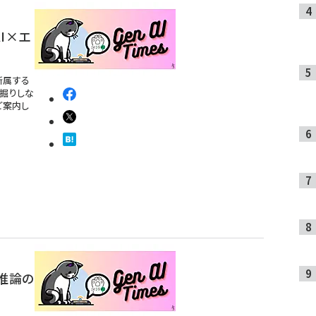
I×エ
に所属する
深掘りしな
ご案内し
I推論の