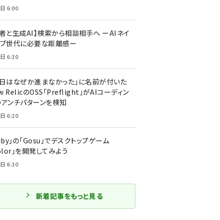
日 6:00
者と生成AI】検索から相談相手へ ーAIネイ
ィブ世代に必要な距離感ー
日 6:30
今日はなぜか進まなかった」に名前が付いた
New RelicのOSS「Preflight」がAIコーディン
のアンチパターンを検知
日 6:20
uby」の「Gosu」でデスクトップゲーム
olor」を開発してみよう
日 6:30
新着記事をもっと見る