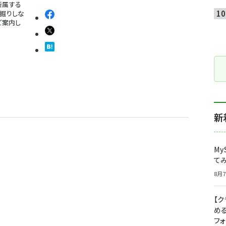
に所属する
深掘りしな
ご案内し
新
My
て
8月7
【
め
フ