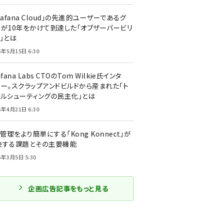
rafana Cloud」の先進的ユーザーであるグ
ーが10年をかけて到達した「オブザーバービリ
」とは
5年5月15日 6:30
afana Labs CTOのTom Wilkie氏インタ
ュー。スクラップアンドビルドから産まれた「ト
ブルシューティングの民主化」とは
5年4月21日 6:30
I管理をより簡単にする「Kong Konnect」が
決する課題とその主要機能
5年3月5日 5:30
企画広告記事をもっと見る