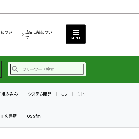
ITについ
広告出稿につい
て
MENU
T／組み込み
システム開発
OS
ミドルウェア
データベース
ai (2508)
加藤銘のチーム貢献～
k ITの書籍
OSSfm
仲間と築いた勝利の絆～
(2329)
iot女子会 (2295)