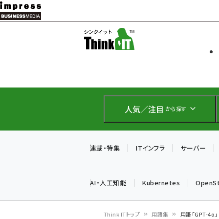
メ
イ
ソフト開発
Think IT
ン
企業IT
コ
製品導入
ン
Web担当者
EC担当者
テ
IoT・AI
ン
DCクラウド
人気／注目
から探す
研究・調査
ツ
エネルギー
に
ドローン
移
連載・特集
ITインフラ
サーバー
教育講座
動
AI・人工知能
Kubernetes
OpenS
Think ITトップ
用語集
用語「GPT-4