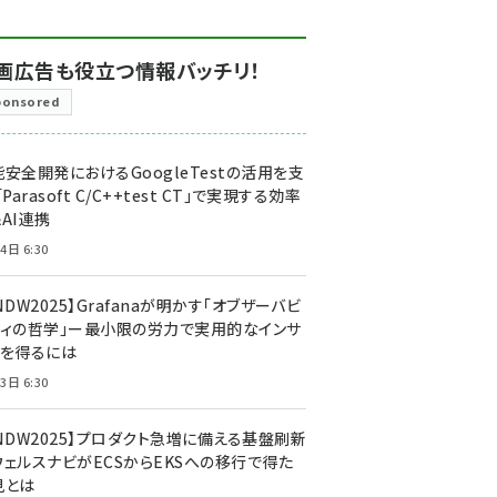
画広告も役立つ情報バッチリ！
ponsored
安全開発におけるGoogleTestの活用を支
「Parasoft C/C++test CT」で実現する効率
AI連携
4日 6:30
NDW2025】Grafanaが明かす「オブザーバビ
ティの哲学」ー最小限の労力で実用的なインサ
トを得るには
3日 6:30
CNDW2025】プロダクト急増に備える基盤刷新
ウェルスナビがECSからEKSへの移行で得た
見とは