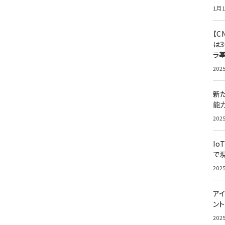
1月1
【C
は3
ラ
202
新
能
202
Io
で
202
アイ
ン
202