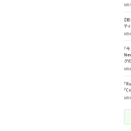
8月7
【若
テ
8月6
「
――
グ
8月6
「R
「C
8月5