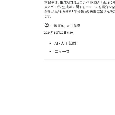
本記事は、生成AIコミュニティ「IKIGAI lab.」
メンバーが、生成AIに関するニュースを紹介＆
がら、AIがもたらす「半歩先」の未来に皆さんを
ます。
中嶋 正純
,
大川 美里
2024年10月10日 6:30
AI・人工知能
ニュース