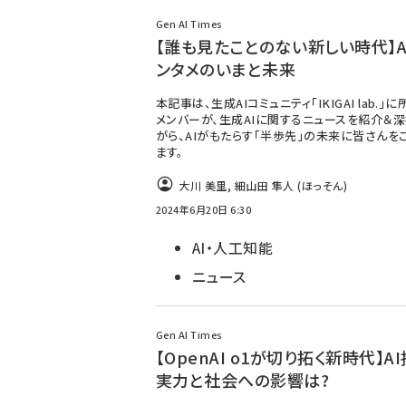
Gen AI Times
【誰も見たことのない新しい時代】A
ンタメのいまと未来
本記事は、生成AIコミュニティ「IKIGAI lab.」
メンバーが、生成AIに関するニュースを紹介＆
がら、AIがもたらす「半歩先」の未来に皆さんを
ます。
大川 美里
,
細山田 隼人 (ほっそん)
2024年6月20日 6:30
AI・人工知能
ニュース
Gen AI Times
【OpenAI o1が切り拓く新時代】A
実力と社会への影響は?