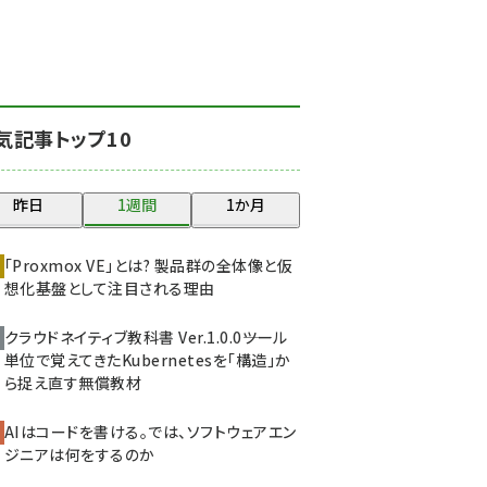
北海道をのんびり旅する
晴山佳須夫のヒント集！
(2050)
drupal (1966)
気記事トップ10
genai (1494)
abc123 (1371)
昨日
1週間
1か月
ai crunch (1365)
「Proxmox VE」とは? 製品群の全体像と仮
想化基盤として注目される理由
クラウドネイティブ教科書 Ver.1.0.0――ツール
単位で覚えてきたKubernetesを「構造」か
ら捉え直す無償教材
AIはコードを書ける。では、ソフトウェアエン
ジニアは何をするのか