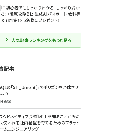
IT初心者でもしっかりわかる！しっかり受か
る！『徹底攻略Biz 生成AIパスポート 教科書
＆問題集』を5名様にプレゼント！
人気記事ランキングをもっと見る
着記事
SQLの「ST_Union()」でポリゴンを合体させ
みよう
日 6:30
クラウドネイティブ会議】相手を知ることから始
る、使われる社内基盤を育てるためのプラット
ォームエンジニアリング