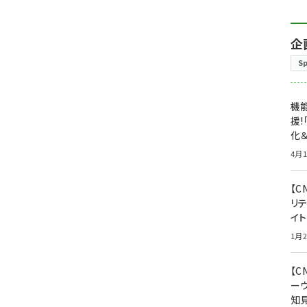
企
S
機能
援!
化＆
4月1
【C
リ
イ
1月2
【
ー
知