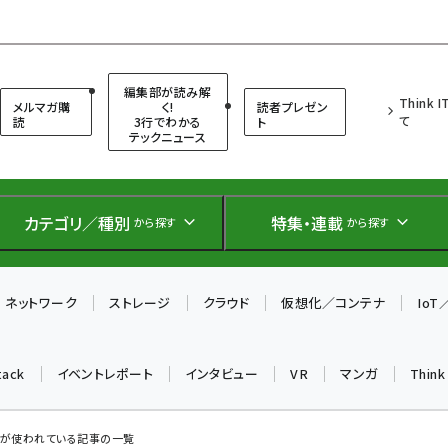
（シンクイット）
編集部が読み解
Think 
メルマガ購
く!
読者プレゼン
て
読
3行でわかる
ト
テックニュース
カテゴリ／種別
特集・連載
から探す
から探す
ネットワーク
ストレージ
クラウド
仮想化／コンテナ
Io
tack
イベントレポート
インタビュー
VR
マンガ
Thin
o」 が使われている記事の一覧