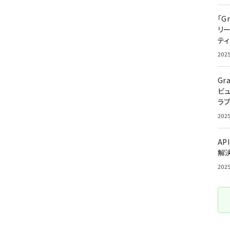
「G
リ
ティ
202
Gr
ビ
ラ
202
AP
解
202