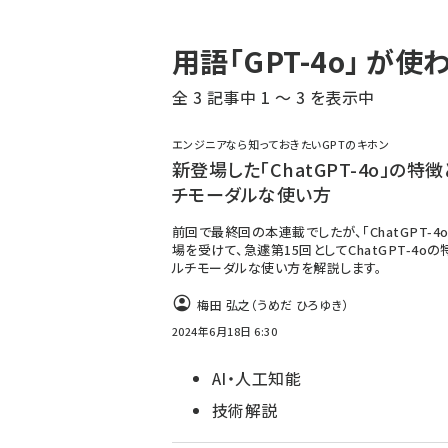
パ
用語「GPT-4o」 が
ン
全 3 記事中 1 ～ 3 を表示中
く
ず
エンジニアなら知っておきたいGPTのキホン
新登場した「ChatGPT-4o」の特
チモーダルな使い方
前回で最終回の本連載でしたが、「ChatGPT-4
場を受けて、急遽第15回としてChatGPT-4o
ルチモーダルな使い方を解説します。
梅田 弘之（うめだ ひろゆき）
2024年6月18日 6:30
AI・人工知能
技術解説