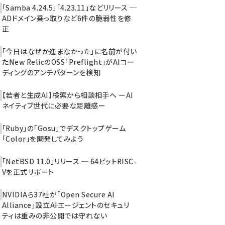
「Samba 4.24.5」「4.23.11」などリリース ─
ADドメイン乗っ取りなど6件の脆弱性を修
正
「今日はなぜか進まなかった」に名前が付い
た――New RelicのOSS「Preflight」がAIコー
ディングのアンチパターンを検知
【若者と生成AI】検索から相談相手へ ーAI
ネイティブ世代に必要な距離感ー
「Ruby」の「Gosu」でデスクトップゲーム
「Color」を開発してみよう
「NetBSD 11.0」リリース ─ 64ビットRISC-
Vを正式サポート
NVIDIAら37社が「Open Secure AI
Alliance」設立――AIエージェントのセキュリ
ティは重みの非公開では守れない