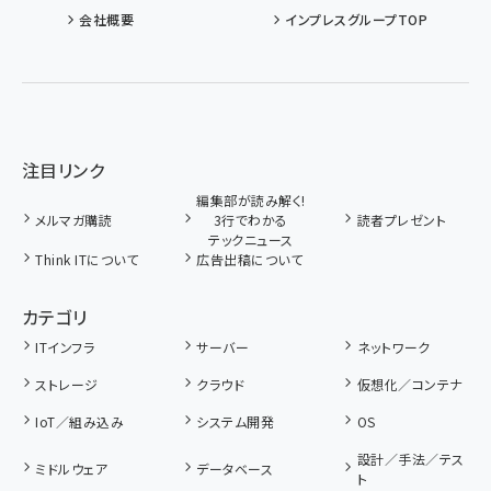
会社概要
インプレスグループTOP
注目リンク
編集部が読み解く!
メルマガ購読
3行でわかる
読者プレゼント
テックニュース
Think ITについて
広告出稿について
カテゴリ
ITインフラ
サーバー
ネットワーク
ストレージ
クラウド
仮想化／コンテナ
IoT／組み込み
システム開発
OS
設計／手法／テス
ミドルウェア
データベース
ト