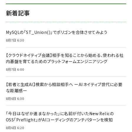
新着記事
MySQLの「ST_Union()」でポリゴンを合体させてみよう
8月7日 6:30
【クラウドネイティブ会議】相手を知ることから始める、使われる社
内基盤を育てるためのプラットフォームエンジニアリング
8月7日 6:00
【若者と生成AI】検索から相談相手へ ーAIネイティブ世代に必要
な距離感ー
8月6日 6:30
「今日はなぜか進まなかった」に名前が付いた――New Relicの
OSS「Preflight」がAIコーディングのアンチパターンを検知
8月6日 6:20