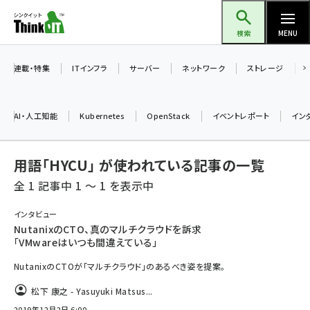
メ
Think IT（シンクイット）
イ
検索
MENU
ン
コ
連載・特集
ITインフラ
サーバー
ネットワーク
ストレージ
ン
テ
AI・人工知能
Kubernetes
OpenStack
イベントレポート
イン
ン
ツ
ai (2486)
用語「HYCU」 が使われている記事の一覧
に
加藤銘のチーム貢献～仲間と築いた勝利の絆～ (2308)
移
全 1 記事中 1 ～ 1 を表示中
動
iot女子会 (2273)
インタビュー
NutanixのCTO、真のマルチクラウドを訴求
北海道をのんびり旅する晴山佳須夫のヒント集！ (2025)
「VMwareはいつも間違えている」
drupal (1947)
NutanixのCTOが「マルチクラウド」のあるべき姿を提案。
genai (1477)
松下 康之 - Yasuyuki Matsus...
abc123 (1352)
2019年12月2日 6:00