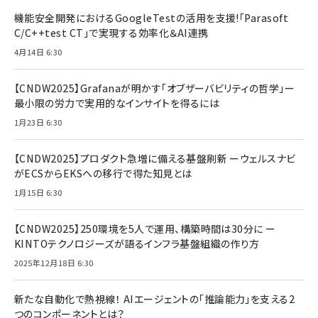
機能安全開発におけるGoogleTestの活用を支援!「Parasoft
C/C++test CT」で実現する効率化＆AI連携
4月14日 6:30
【CNDW2025】Grafanaが明かす「オブザーバビリティの哲学」ー
最小限の労力で実用的なインサイトを得るには
1月23日 6:30
【CNDW2025】プロダクト急増に備える基盤刷新 ーウェルスナビ
がECSからEKSへの移行で得た知見とは
1月15日 6:30
【CNDW2025】250環境を5人で運用、構築時間は30分に ー
KINTOテクノロジーズが語るインフラ基盤組織の作り方
2025年12月18日 6:30
新たな自動化で熱視線！ AIエージェントの「推論能力」を支える2
つのコンポーネントとは？