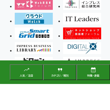
人気／注目
カテゴリ／種別
特集・連載
Copyright ©2026 Impress Corporation, An impress Group Company. All rights
reserved.