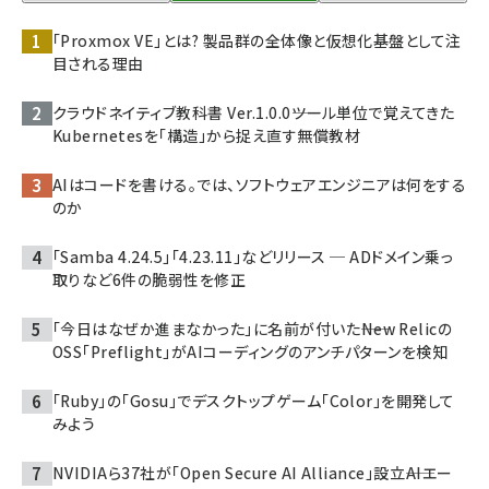
「Proxmox VE」とは? 製品群の全体像と仮想化基盤として注
目される理由
クラウドネイティブ教科書 Ver.1.0.0――ツール単位で覚えてきた
Kubernetesを「構造」から捉え直す無償教材
AIはコードを書ける。では、ソフトウェアエンジニアは何をする
のか
「Samba 4.24.5」「4.23.11」などリリース ─ ADドメイン乗っ
取りなど6件の脆弱性を修正
「今日はなぜか進まなかった」に名前が付いた――New Relicの
OSS「Preflight」がAIコーディングのアンチパターンを検知
「Ruby」の「Gosu」でデスクトップゲーム「Color」を開発して
みよう
NVIDIAら37社が「Open Secure AI Alliance」設立――AIエー