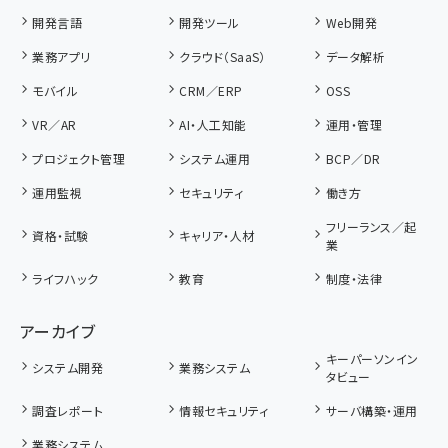
開発言語
開発ツール
Web開発
業務アプリ
クラウド（SaaS）
データ解析
モバイル
CRM／ERP
OSS
VR／AR
AI・人工知能
運用・管理
プロジェクト管理
システム運用
BCP／DR
運用監視
セキュリティ
働き方
フリーランス／起
資格・試験
キャリア・人材
業
ライフハック
教育
制度・法律
アーカイブ
キーパーソンイン
システム開発
業務システム
タビュー
調査レポート
情報セキュリティ
サーバ構築・運用
業務システム