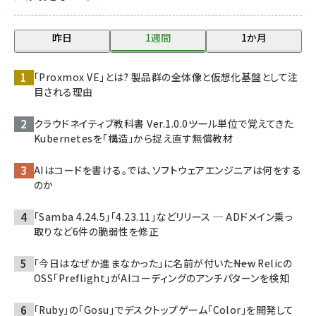
昨日
1週間
1か月
「Proxmox VE」とは? 製品群の全体像と仮想化基盤として注
目される理由
クラウドネイティブ教科書 Ver.1.0.0――ツール単位で覚えてきた
Kubernetesを「構造」から捉え直す無償教材
AIはコードを書ける。では、ソフトウェアエンジニアは何をする
のか
「Samba 4.24.5」「4.23.11」などリリース ─ ADドメイン乗っ
取りなど6件の脆弱性を修正
「今日はなぜか進まなかった」に名前が付いた――New Relicの
OSS「Preflight」がAIコーディングのアンチパターンを検知
「Ruby」の「Gosu」でデスクトップゲーム「Color」を開発して