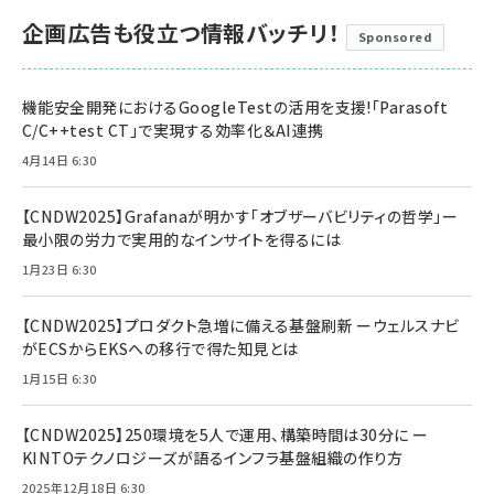
企画広告も役立つ情報バッチリ！
Sponsored
機能安全開発におけるGoogleTestの活用を支援!「Parasoft
C/C++test CT」で実現する効率化＆AI連携
4月14日 6:30
【CNDW2025】Grafanaが明かす「オブザーバビリティの哲学」ー
最小限の労力で実用的なインサイトを得るには
1月23日 6:30
【CNDW2025】プロダクト急増に備える基盤刷新 ーウェルスナビ
がECSからEKSへの移行で得た知見とは
1月15日 6:30
【CNDW2025】250環境を5人で運用、構築時間は30分に ー
KINTOテクノロジーズが語るインフラ基盤組織の作り方
2025年12月18日 6:30