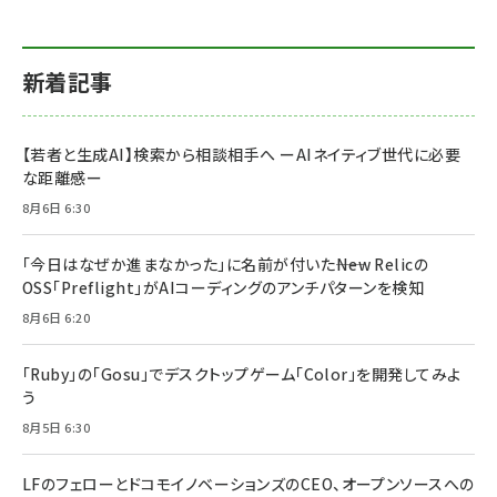
新着記事
【若者と生成AI】検索から相談相手へ ーAIネイティブ世代に必要
な距離感ー
8月6日 6:30
「今日はなぜか進まなかった」に名前が付いた――New Relicの
OSS「Preflight」がAIコーディングのアンチパターンを検知
8月6日 6:20
「Ruby」の「Gosu」でデスクトップゲーム「Color」を開発してみよ
う
8月5日 6:30
LFのフェローとドコモイノベーションズのCEO、オープンソースへの