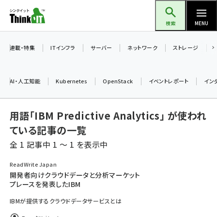
メ
Think IT（シンクイット）
イ
検索
MENU
ン
コ
連載・特集
ITインフラ
サーバー
ネットワーク
ストレージ
ン
テ
AI・人工知能
Kubernetes
OpenStack
イベントレポート
イン
ン
ツ
ai (2480)
用語「IBM Predictive Analytics」 が使われ
に
加藤銘のチーム貢献～仲間と築いた勝利の絆～ (2304)
移
ている記事の一覧
動
全 1 記事中 1 ～ 1 を表示中
iot女子会 (2263)
北海道をのんびり旅する晴山佳須夫のヒント集！ (2017)
ReadWrite Japan
開発者向けクラウドデータと分析マーケット
drupal (1940)
プレースを発表したIBM
genai (1473)
IBMが提供するクラウドデータサービスとは
ai crunch (1347)