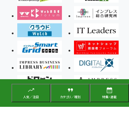
人気／注目
カテゴリ／種別
特集・連載
Copyright ©2026 Impress Corporation, An impress Group Company. All rights
reserved.