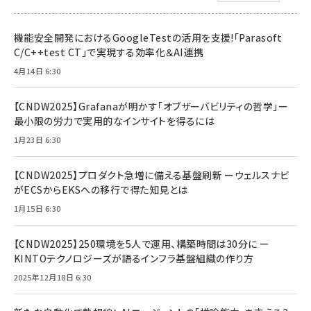
機能安全開発におけるGoogleTestの活用を支援!「Parasoft
C/C++test CT」で実現する効率化＆AI連携
4月14日 6:30
【CNDW2025】Grafanaが明かす「オブザーバビリティの哲学」ー
最小限の労力で実用的なインサイトを得るには
1月23日 6:30
【CNDW2025】プロダクト急増に備える基盤刷新 ーウェルスナビ
がECSからEKSへの移行で得た知見とは
1月15日 6:30
【CNDW2025】250環境を5人で運用、構築時間は30分に ー
KINTOテクノロジーズが語るインフラ基盤組織の作り方
2025年12月18日 6:30