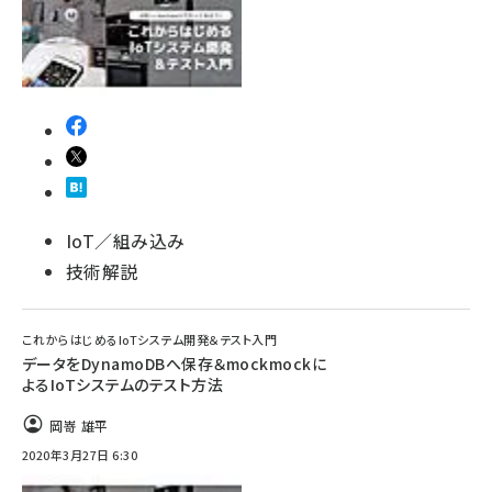
ai crunch (1340)
IoT／組み込み
技術解説
これからはじめるIoTシステム開発＆テスト入門
データをDynamoDBへ保存＆mockmockに
よるIoTシステムのテスト方法
岡嵜 雄平
2020年3月27日 6:30