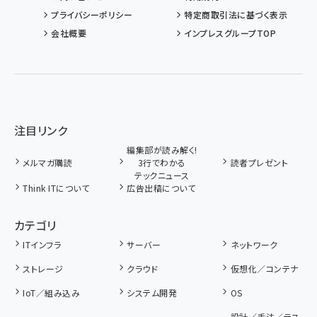
プライバシーポリシー
特定商取引法に基づく表示
会社概要
インプレスグループTOP
注目リンク
編集部が読み解く!
メルマガ購読
3行でわかる
読者プレゼント
テックニュース
Think ITについて
広告出稿について
カテゴリ
ITインフラ
サーバー
ネットワーク
ストレージ
クラウド
仮想化／コンテナ
IoT／組み込み
システム開発
OS
設計／手法／テス