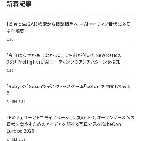
新着記事
【若者と生成AI】検索から相談相手へ ーAIネイティブ世代に必要
な距離感ー
6:30
「今日はなぜか進まなかった」に名前が付いた――New Relicの
OSS「Preflight」がAIコーディングのアンチパターンを検知
6:20
「Ruby」の「Gosu」でデスクトップゲーム「Color」を開発してみよ
う
8月5日 6:30
LFのフェローとドコモイノベーションズのCEO、オープンソースへの
貢献を増やすためのアイデアを語る＆写真で見るKubeCon
Europe 2026
8月5日 5:59