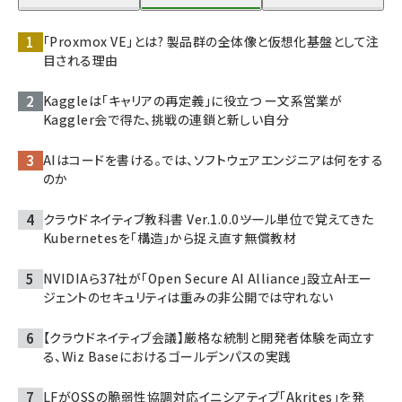
「Proxmox VE」とは? 製品群の全体像と仮想化基盤として注
目される理由
Kaggleは「キャリアの再定義」に役立つ ー文系営業が
Kaggler会で得た、挑戦の連鎖と新しい自分
AIはコードを書ける。では、ソフトウェアエンジニアは何をする
のか
クラウドネイティブ教科書 Ver.1.0.0――ツール単位で覚えてきた
Kubernetesを「構造」から捉え直す無償教材
NVIDIAら37社が「Open Secure AI Alliance」設立――AIエー
ジェントのセキュリティは重みの非公開では守れない
【クラウドネイティブ会議】厳格な統制と開発者体験を両立す
る、Wiz Baseにおけるゴールデンパスの実践
LFがOSSの脆弱性協調対応イニシアティブ「Akrites」を発