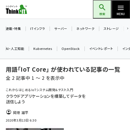
メ
Think IT（シンクイット）
イ
検索
MENU
ン
コ
連載・特集
ITインフラ
サーバー
ネットワーク
ストレージ
ン
テ
AI・人工知能
Kubernetes
OpenStack
イベントレポート
イン
ン
ツ
ai (2475)
用語「IoT Core」 が使われている記事の一覧
に
加藤銘のチーム貢献～仲間と築いた勝利の絆～ (2297)
移
全 2 記事中 1 ～ 2 を表示中
動
iot女子会 (2248)
これからはじめるIoTシステム開発＆テスト入門
クラウドアプリケーションを構築してデータを
北海道をのんびり旅する晴山佳須夫のヒント集！ (2008)
送信しよう
drupal (1929)
岡嵜 雄平
genai (1468)
2020年3月13日 6:30
abc123 (1341)