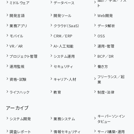
ミドルウェア
データベース
ト
開発言語
開発ツール
Web開発
業務アプリ
クラウド（SaaS）
データ解析
モバイル
CRM／ERP
OSS
VR／AR
AI・人工知能
運用・管理
プロジェクト管理
システム運用
BCP／DR
運用監視
セキュリティ
働き方
フリーランス／起
資格・試験
キャリア・人材
業
ライフハック
教育
制度・法律
アーカイブ
キーパーソンイン
システム開発
業務システム
タビュー
調査レポート
情報セキュリティ
サーバ構築・運用