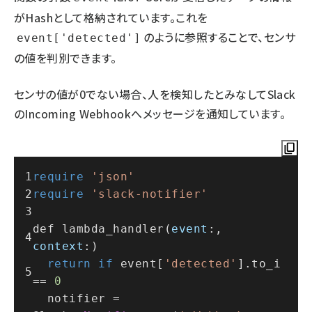
がHashとして格納されています。これを
のように参照することで、センサ
event['detected']
の値を判別できます。
センサの値が0でない場合、人を検知したとみなしてSlack
のIncoming Webhookへメッセージを通知しています。
require
'json'
require
'slack-notifier'
def 
lambda_handler
(
event
:, 
context
:)
return
if
 event[
'detected'
].to_i 
== 
0
  notifier = 