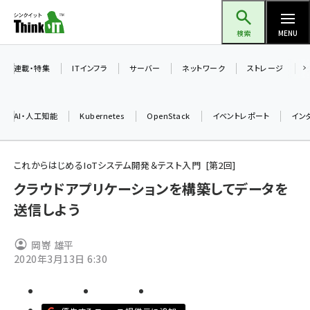
メ
Think IT（シンクイット）
イ
検索
MENU
ン
コ
連載・特集
ITインフラ
サーバー
ネットワーク
ストレージ
ン
テ
AI・人工知能
Kubernetes
OpenStack
イベントレポート
イン
ン
ツ
ai (2493)
に
これからはじめるIoTシステム開発＆テスト入門
第
2
回
加藤銘のチーム貢献～仲間と築いた勝利の絆～ (2314)
移
クラウドアプリケーションを構築してデータを
動
送信しよう
iot女子会 (2279)
北海道をのんびり旅する晴山佳須夫のヒント集！ (2034)
岡嵜 雄平
drupal (1955)
2020年3月13日 6:30
genai (1483)
abc123 (1358)