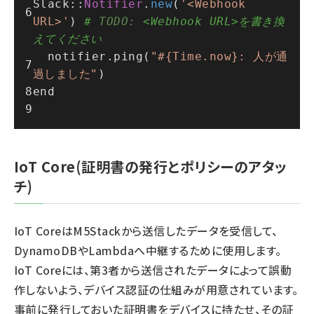
Slack
::
Notifier
.
new
(
'<Webhook 
URL>'
) 
# 
TODO:
 <Webhook URL>を書き換
えてください
  notifier.
ping
(
"#{Time.now}: 人が通
過しました"
)
end
IoT Core(証明書の発行とポリシーのアタッ
チ)
IoT CoreはM5Stackから送信したデータを受信して、
DynamoDBやLambdaへ中継するために使用します。
IoT Coreには、第3者から送信されたデータによって誤動
作しないよう、デバイス認証の仕組みが用意されています。
事前に発行しておいた証明書をデバイスに持たせ、その証