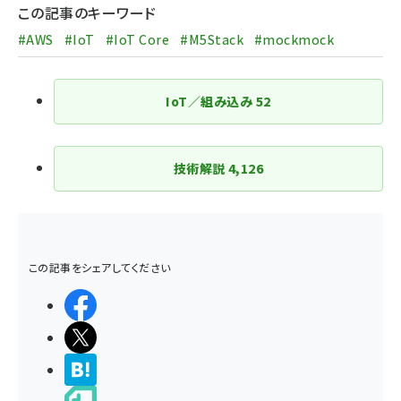
ジ
この記事のキーワード
送
#AWS
#IoT
#IoT Core
#M5Stack
#mockmock
り
IoT／組み込み
52
技術解説
4,126
この記事をシェアしてください
シェアする
ポストする
>ブクマする