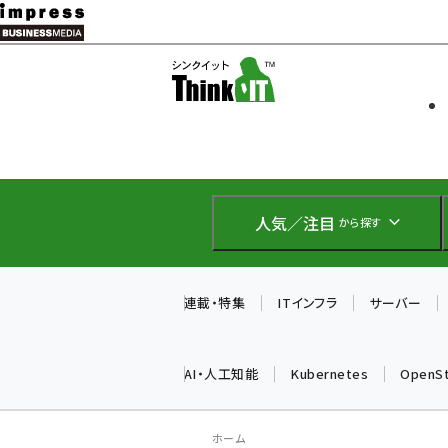
メ
イ
ソフト開発
Think IT
ン
企業IT
コ
製品導入
ン
Web担当者
EC担当者
テ
IoT・AI
ン
DCクラウド
人気／注目
から探す
研究・調査
ツ
エネルギー
に
ドローン
移
連載・特集
ITインフラ
サーバー
教育講座
動
AI・人工知能
Kubernetes
OpenS
ホーム