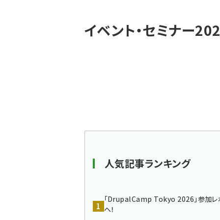
パ
イベント・セミナー202
ン
く
ず
人気記事ランキング
「DrupalCamp Tokyo 2026」
へ！