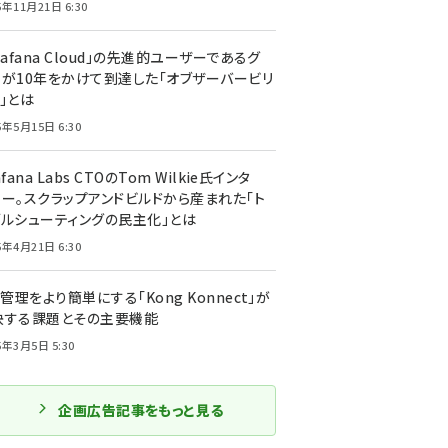
5年11月21日 6:30
rafana Cloud」の先進的ユーザーであるグ
ーが10年をかけて到達した「オブザーバービリ
」とは
5年5月15日 6:30
afana Labs CTOのTom Wilkie氏インタ
ュー。スクラップアンドビルドから産まれた「ト
ブルシューティングの民主化」とは
5年4月21日 6:30
I管理をより簡単にする「Kong Konnect」が
決する課題とその主要機能
5年3月5日 5:30
企画広告記事をもっと見る