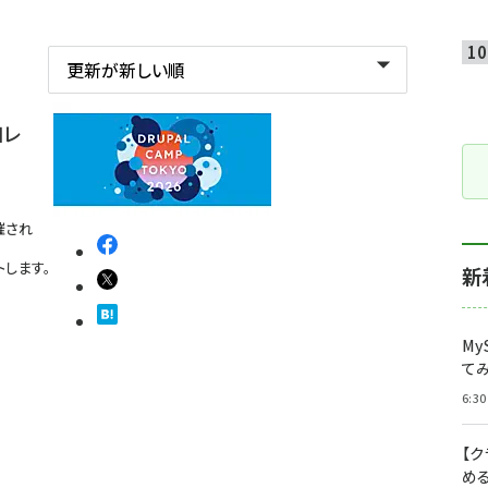
加レ
催され
ートします。
新
My
て
6:30
【
め