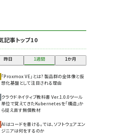
北海道をのんびり旅する
晴山佳須夫のヒント集！
(2025)
drupal (1947)
気記事トップ10
genai (1477)
abc123 (1352)
昨日
1週間
1か月
ai crunch (1348)
「Proxmox VE」とは? 製品群の全体像と仮
想化基盤として注目される理由
クラウドネイティブ教科書 Ver.1.0.0――ツール
単位で覚えてきたKubernetesを「構造」か
ら捉え直す無償教材
AIはコードを書ける。では、ソフトウェアエン
ジニアは何をするのか