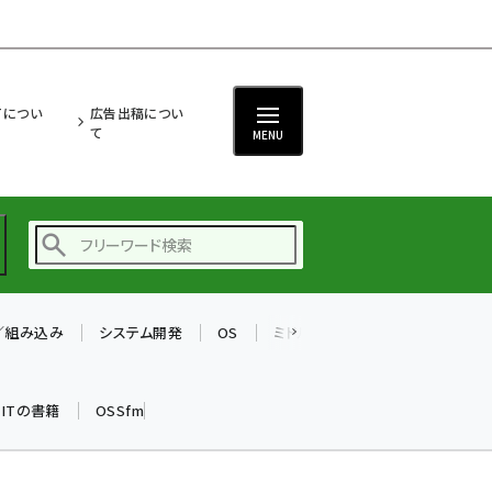
ITについ
広告出稿につい
て
MENU
T／組み込み
システム開発
OS
ミドルウェア
データベース
ai (2486)
加藤銘のチーム貢献～
k ITの書籍
OSSfm
仲間と築いた勝利の絆～
(2308)
iot女子会 (2273)