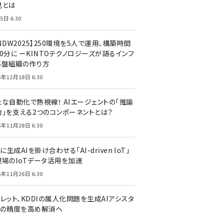
見とは
5日 6:30
NDW2025】250環境を5人で運用、構築時間
0分に ーKINTOテクノロジーズが語るインフ
基盤組織の作り方
5年12月18日 6:30
たな自動化で熱視線！ AIエージェントの「推論
力」を支える2つのコンポーネントとは？
5年11月28日 6:30
Tに生成AIを掛け合わせる「AI-driven IoT」
現場のIoTデータ活用を加速
5年11月26日 6:30
レット、KDDIの属人化問題を生成AIアシスタ
トの精度を高め解消へ