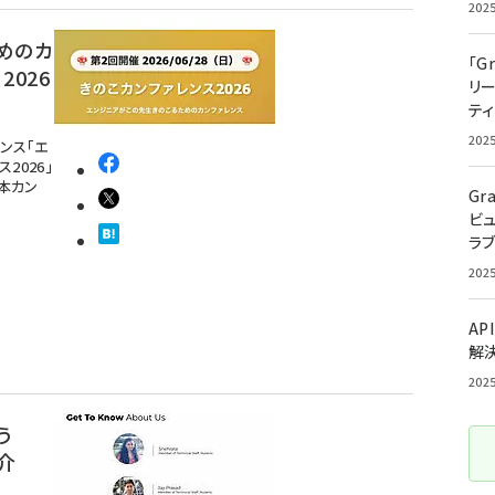
202
めのカ
「G
2026
リ
ティ
202
ンス「エ
2026」
、本カン
Gr
ビ
ラ
202
AP
解
202
う
介