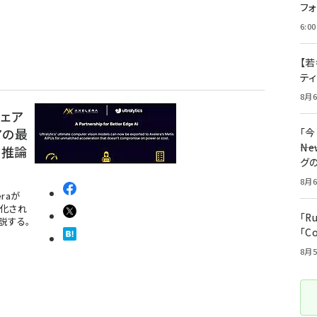
フ
6:00
【若
テ
8月6
ウェア
アの最
「
――
と推論
グ
8月6
raが
適化され
「R
説する。
「C
8月5