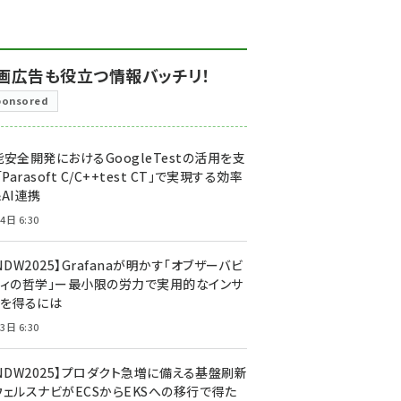
画広告も役立つ情報バッチリ！
ponsored
安全開発におけるGoogleTestの活用を支
「Parasoft C/C++test CT」で実現する効率
AI連携
4日 6:30
NDW2025】Grafanaが明かす「オブザーバビ
ティの哲学」ー最小限の労力で実用的なインサ
トを得るには
3日 6:30
CNDW2025】プロダクト急増に備える基盤刷新
ウェルスナビがECSからEKSへの移行で得た