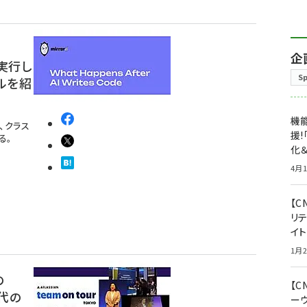
企
で実行し
S
ルを紹
機能
し、クラス
援!
る。
化＆
4月1
【C
リ
イ
1月2
の
【
時代の
ー