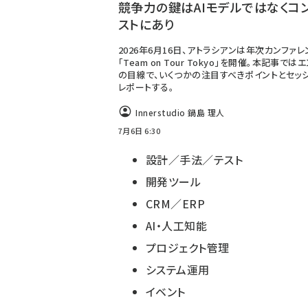
競争力の鍵はAIモデルではなくコ
ストにあり
2026年6月16日、アトラシアンは年次カンファレ
「Team on Tour Tokyo」を開催。本記事で
の目線で、いくつかの注目すべきポイントとセッ
レポートする。
Innerstudio 鍋島 理人
7月6日 6:30
設計／手法／テスト
開発ツール
CRM／ERP
AI・人工知能
プロジェクト管理
システム運用
イベント