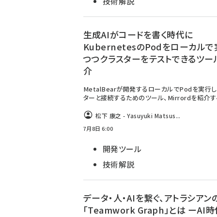
技術解説
生成AIがコードを書く時代に
KubernetesのPodをローカル
つつクラスターをテストできるツー
介
MetalBearが開発するローカルでPodを実行
ターと接続するためのツール、Mirrordを紹介す
松下 康之 - Yasuyuki Matsus...
7月8日 6:00
開発ツール
技術解説
データ・人・AIを繋ぐ、アトラシアン
「Teamwork Graph」とは ーAI