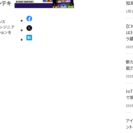
ンテキ
知
1月1
ンス
【C
はエンジニア
ションを
は3
ラ
202
新
能
202
Io
で
202
アイ
ン