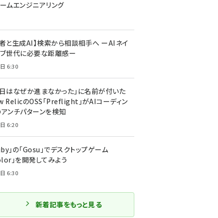
ォームエンジニアリング
者と生成AI】検索から相談相手へ ーAIネイ
ィブ世代に必要な距離感ー
日 6:30
今日はなぜか進まなかった」に名前が付いた
New RelicのOSS「Preflight」がAIコーディン
のアンチパターンを検知
日 6:20
uby」の「Gosu」でデスクトップゲーム
olor」を開発してみよう
日 6:30
新着記事をもっと見る