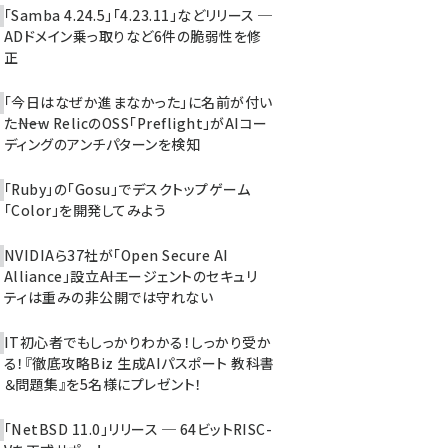
「Samba 4.24.5」「4.23.11」などリリース ─
ADドメイン乗っ取りなど6件の脆弱性を修
正
「今日はなぜか進まなかった」に名前が付い
た――New RelicのOSS「Preflight」がAIコー
ディングのアンチパターンを検知
「Ruby」の「Gosu」でデスクトップゲーム
「Color」を開発してみよう
NVIDIAら37社が「Open Secure AI
Alliance」設立――AIエージェントのセキュリ
ティは重みの非公開では守れない
IT初心者でもしっかりわかる！しっかり受か
る！『徹底攻略Biz 生成AIパスポート 教科書
＆問題集』を5名様にプレゼント！
「NetBSD 11.0」リリース ─ 64ビットRISC-