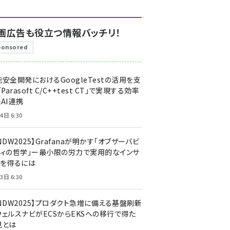
画広告も役立つ情報バッチリ！
ponsored
安全開発におけるGoogleTestの活用を支
「Parasoft C/C++test CT」で実現する効率
AI連携
4日 6:30
NDW2025】Grafanaが明かす「オブザーバビ
ティの哲学」ー最小限の労力で実用的なインサ
トを得るには
3日 6:30
CNDW2025】プロダクト急増に備える基盤刷新
ウェルスナビがECSからEKSへの移行で得た
見とは