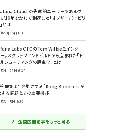
rafana Cloud」の先進的ユーザーであるグ
ーが10年をかけて到達した「オブザーバービリ
」とは
5年5月15日 6:30
afana Labs CTOのTom Wilkie氏インタ
ュー。スクラップアンドビルドから産まれた「ト
ブルシューティングの民主化」とは
5年4月21日 6:30
I管理をより簡単にする「Kong Konnect」が
決する課題とその主要機能
5年3月5日 5:30
企画広告記事をもっと見る