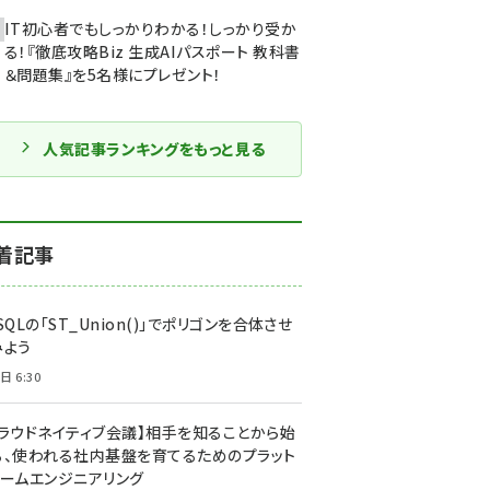
IT初心者でもしっかりわかる！しっかり受か
る！『徹底攻略Biz 生成AIパスポート 教科書
＆問題集』を5名様にプレゼント！
人気記事ランキングをもっと見る
着記事
SQLの「ST_Union()」でポリゴンを合体させ
みよう
日 6:30
クラウドネイティブ会議】相手を知ることから始
る、使われる社内基盤を育てるためのプラット
ォームエンジニアリング