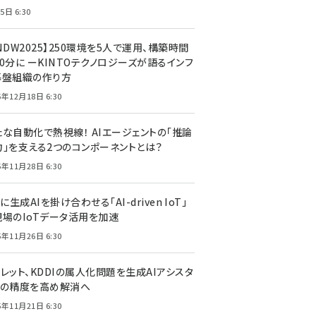
5日 6:30
NDW2025】250環境を5人で運用、構築時間
0分に ーKINTOテクノロジーズが語るインフ
基盤組織の作り方
5年12月18日 6:30
たな自動化で熱視線！ AIエージェントの「推論
力」を支える2つのコンポーネントとは？
5年11月28日 6:30
Tに生成AIを掛け合わせる「AI-driven IoT」
現場のIoTデータ活用を加速
5年11月26日 6:30
レット、KDDIの属人化問題を生成AIアシスタ
トの精度を高め解消へ
5年11月21日 6:30