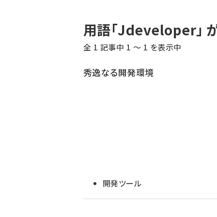
パ
用語「Jdevelope
ン
全 1 記事中 1 ～ 1 を表示中
く
ず
秀逸なる開発環境
開発ツール