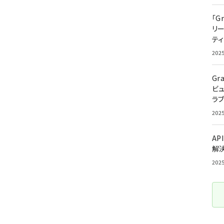
「G
リ
ティ
202
Gr
ビ
ラ
202
AP
解
202