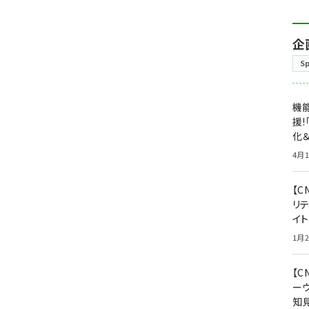
企
S
機能
援!
化＆
4月1
【C
リ
イ
1月2
【
ー
知