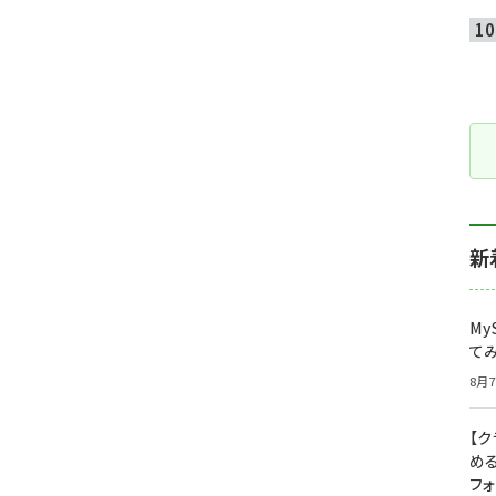
新
My
て
8月7
【
め
フ