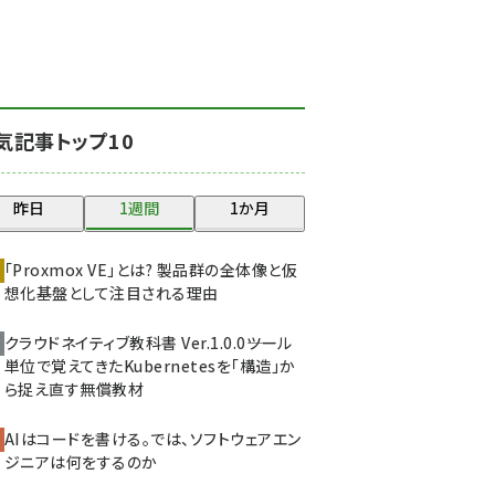
北海道をのんびり旅する
晴山佳須夫のヒント集！
(2050)
drupal (1966)
気記事トップ10
genai (1494)
abc123 (1371)
昨日
1週間
1か月
ai crunch (1365)
「Proxmox VE」とは? 製品群の全体像と仮
想化基盤として注目される理由
クラウドネイティブ教科書 Ver.1.0.0――ツール
単位で覚えてきたKubernetesを「構造」か
ら捉え直す無償教材
AIはコードを書ける。では、ソフトウェアエン
ジニアは何をするのか