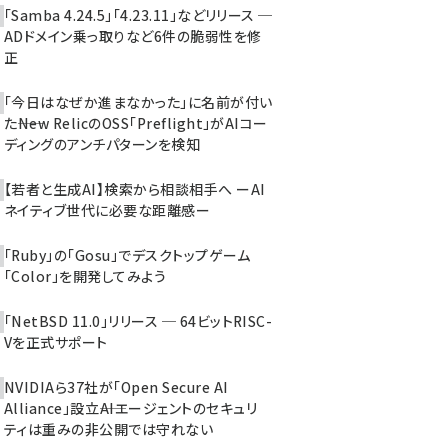
「Samba 4.24.5」「4.23.11」などリリース ─
ADドメイン乗っ取りなど6件の脆弱性を修
正
「今日はなぜか進まなかった」に名前が付い
た――New RelicのOSS「Preflight」がAIコー
ディングのアンチパターンを検知
【若者と生成AI】検索から相談相手へ ーAI
ネイティブ世代に必要な距離感ー
「Ruby」の「Gosu」でデスクトップゲーム
「Color」を開発してみよう
「NetBSD 11.0」リリース ─ 64ビットRISC-
Vを正式サポート
NVIDIAら37社が「Open Secure AI
Alliance」設立――AIエージェントのセキュリ
ティは重みの非公開では守れない