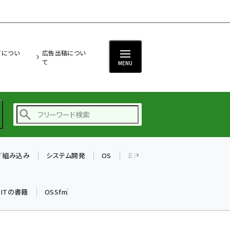
ITについ
広告出稿につい
て
MENU
T／組み込み
システム開発
OS
ミドルウェア
データベース
ai (2508)
加藤銘のチーム貢献～
k ITの書籍
OSSfm
仲間と築いた勝利の絆～
(2329)
iot女子会 (2295)