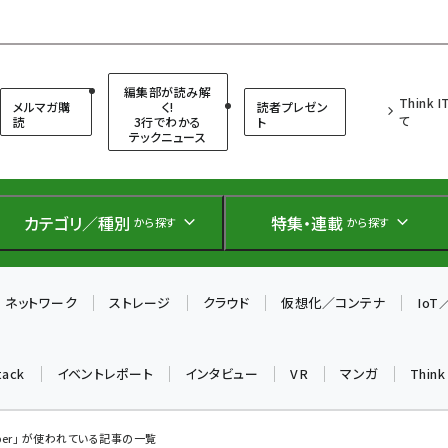
（シンクイット）
編集部が読み解
Think 
メルマガ購
く!
読者プレゼン
て
読
3行でわかる
ト
テックニュース
カテゴリ／種別
特集・連載
から探す
から探す
ネットワーク
ストレージ
クラウド
仮想化／コンテナ
Io
tack
イベントレポート
インタビュー
VR
マンガ
Thin
oper」 が使われている記事の一覧