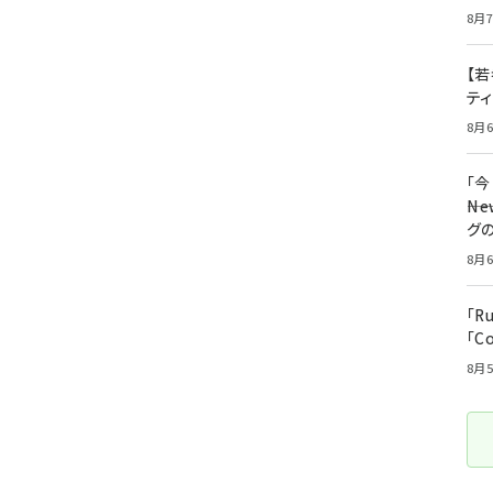
8月7
【若
テ
8月6
「
――
グ
8月6
「R
「C
8月5