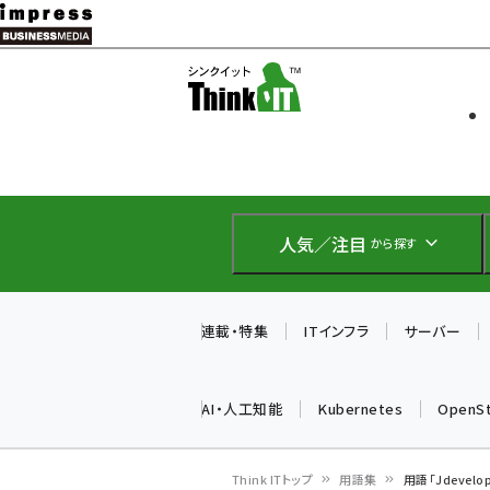
メ
イ
ソフト開発
Think IT
ン
企業IT
コ
製品導入
ン
Web担当者
EC担当者
テ
IoT・AI
ン
DCクラウド
人気／注目
から探す
研究・調査
ツ
エネルギー
に
ドローン
移
連載・特集
ITインフラ
サーバー
教育講座
動
AI・人工知能
Kubernetes
OpenS
Think ITトップ
用語集
用語「Jdevel