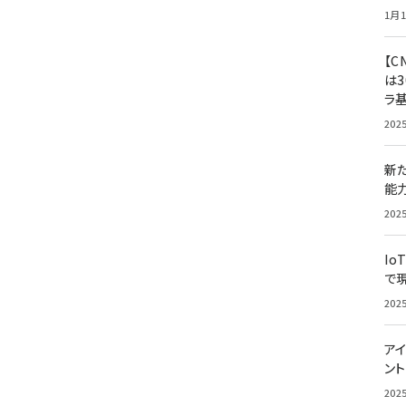
1月1
【C
は3
ラ
202
新
能
202
Io
で
202
アイ
ン
202