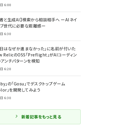
日 6:00
者と生成AI】検索から相談相手へ ーAIネイ
ィブ世代に必要な距離感ー
日 6:30
今日はなぜか進まなかった」に名前が付いた
New RelicのOSS「Preflight」がAIコーディン
のアンチパターンを検知
日 6:20
uby」の「Gosu」でデスクトップゲーム
olor」を開発してみよう
日 6:30
新着記事をもっと見る