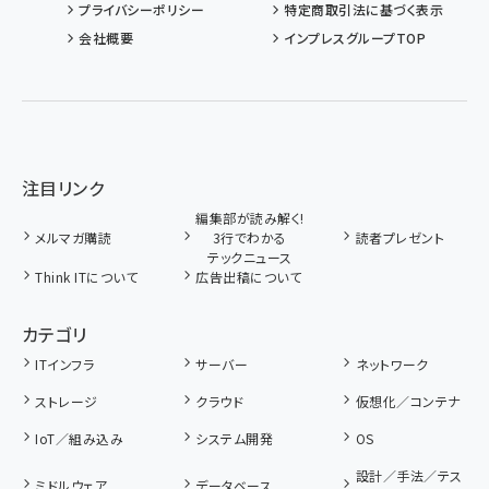
プライバシーポリシー
特定商取引法に基づく表示
会社概要
インプレスグループTOP
注目リンク
編集部が読み解く!
メルマガ購読
3行でわかる
読者プレゼント
テックニュース
Think ITについて
広告出稿について
カテゴリ
ITインフラ
サーバー
ネットワーク
ストレージ
クラウド
仮想化／コンテナ
IoT／組み込み
システム開発
OS
設計／手法／テス
ミドルウェア
データベース