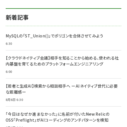
新着記事
MySQLの「ST_Union()」でポリゴンを合体させてみよう
6:30
【クラウドネイティブ会議】相手を知ることから始める、使われる社
内基盤を育てるためのプラットフォームエンジニアリング
6:00
【若者と生成AI】検索から相談相手へ ーAIネイティブ世代に必要
な距離感ー
8月6日 6:30
「今日はなぜか進まなかった」に名前が付いた――New Relicの
OSS「Preflight」がAIコーディングのアンチパターンを検知