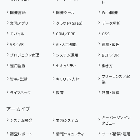
ト
開発言語
開発ツール
Web開発
業務アプリ
クラウド（SaaS）
データ解析
モバイル
CRM／ERP
OSS
VR／AR
AI・人工知能
運用・管理
プロジェクト管理
システム運用
BCP／DR
運用監視
セキュリティ
働き方
フリーランス／起
資格・試験
キャリア・人材
業
ライフハック
教育
制度・法律
アーカイブ
キーパーソンイン
システム開発
業務システム
タビュー
調査レポート
情報セキュリティ
サーバ構築・運用