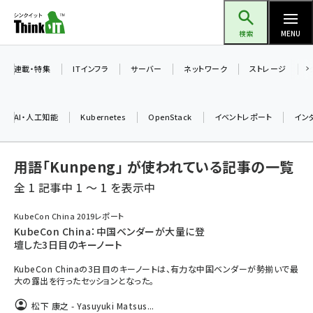
メ
Think IT（シンクイット）
イ
検索
MENU
ン
コ
連載・特集
ITインフラ
サーバー
ネットワーク
ストレージ
ン
テ
AI・人工知能
Kubernetes
OpenStack
イベントレポート
イン
ン
ツ
ai (2486)
用語「Kunpeng」 が使われている記事の一覧
に
加藤銘のチーム貢献～仲間と築いた勝利の絆～ (2308)
移
全 1 記事中 1 ～ 1 を表示中
動
iot女子会 (2273)
KubeCon China 2019レポート
KubeCon China：中国ベンダーが大量に登
北海道をのんびり旅する晴山佳須夫のヒント集！ (2025)
壇した3日目のキーノート
drupal (1947)
KubeCon Chinaの3日目のキーノートは、有力な中国ベンダーが勢揃いで最
大の露出を行ったセッションとなった。
genai (1477)
松下 康之 - Yasuyuki Matsus...
abc123 (1352)