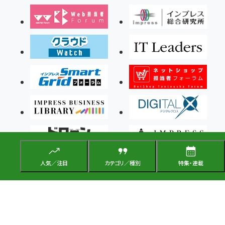
人気／注目
カテゴリ／種別
特集・連載
Copyright ©2026 Impress Corporation, An impress Group Company. All rights
reserved.