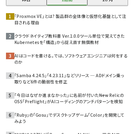
「Proxmox VE」とは? 製品群の全体像と仮想化基盤として注
目される理由
クラウドネイティブ教科書 Ver.1.0.0――ツール単位で覚えてきた
Kubernetesを「構造」から捉え直す無償教材
AIはコードを書ける。では、ソフトウェアエンジニアは何をする
のか
「Samba 4.24.5」「4.23.11」などリリース ─ ADドメイン乗っ
取りなど6件の脆弱性を修正
「今日はなぜか進まなかった」に名前が付いた――New Relicの
OSS「Preflight」がAIコーディングのアンチパターンを検知
「Ruby」の「Gosu」でデスクトップゲーム「Color」を開発して
みよう