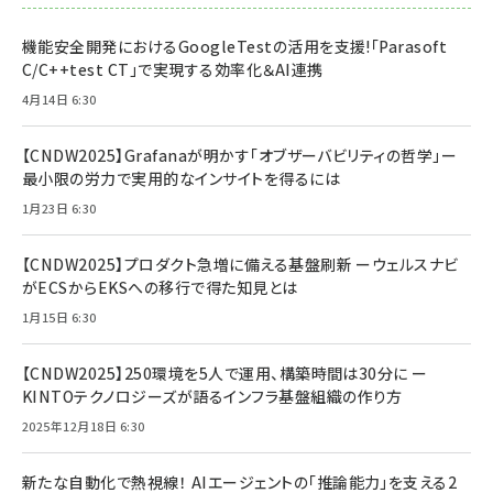
機能安全開発におけるGoogleTestの活用を支援!「Parasoft
C/C++test CT」で実現する効率化＆AI連携
4月14日 6:30
【CNDW2025】Grafanaが明かす「オブザーバビリティの哲学」ー
最小限の労力で実用的なインサイトを得るには
1月23日 6:30
【CNDW2025】プロダクト急増に備える基盤刷新 ーウェルスナビ
がECSからEKSへの移行で得た知見とは
1月15日 6:30
【CNDW2025】250環境を5人で運用、構築時間は30分に ー
KINTOテクノロジーズが語るインフラ基盤組織の作り方
2025年12月18日 6:30
新たな自動化で熱視線！ AIエージェントの「推論能力」を支える2