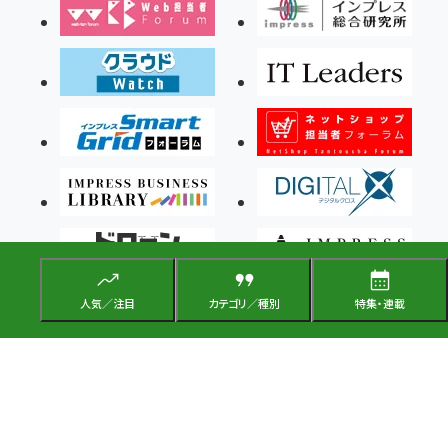
人気／注目
カテゴリ／種別
特集・連載
Copyright ©2026 Impress Corporation, An impress Group Company. All rights
reserved.