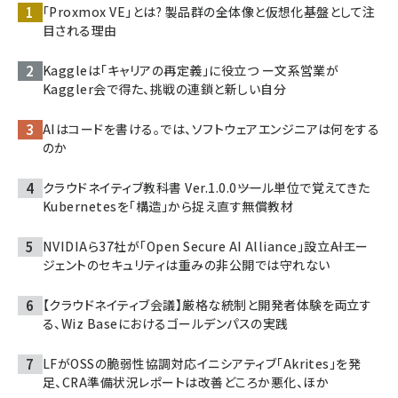
「Proxmox VE」とは? 製品群の全体像と仮想化基盤として注
目される理由
Kaggleは「キャリアの再定義」に役立つ ー文系営業が
Kaggler会で得た、挑戦の連鎖と新しい自分
AIはコードを書ける。では、ソフトウェアエンジニアは何をする
のか
クラウドネイティブ教科書 Ver.1.0.0――ツール単位で覚えてきた
Kubernetesを「構造」から捉え直す無償教材
NVIDIAら37社が「Open Secure AI Alliance」設立――AIエー
ジェントのセキュリティは重みの非公開では守れない
【クラウドネイティブ会議】厳格な統制と開発者体験を両立す
る、Wiz Baseにおけるゴールデンパスの実践
LFがOSSの脆弱性協調対応イニシアティブ「Akrites」を発
足、CRA準備状況レポートは改善どころか悪化、ほか