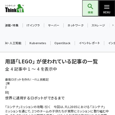
メ
Think IT（シンクイット）
イ
検索
MENU
ン
コ
連載・特集
ITインフラ
サーバー
ネットワーク
ストレージ
ン
テ
AI・人工知能
Kubernetes
OpenStack
イベントレポート
イン
ン
ツ
ai (2475)
用語「LEGO」 が使われている記事の一覧
に
加藤銘のチーム貢献～仲間と築いた勝利の絆～ (2297)
移
全 4 記事中 1 ～ 4 を表示中
動
iot女子会 (2248)
最強ロボットを作れ！－FLL挑戦記
第
北海道をのんびり旅する晴山佳須夫のヒント集！ (2008)
2
回
drupal (1929)
世界に通用するロボットができるまで
genai (1468)
「コンテナ」ミッションの攻略：引く 今回は、FLL2005における「コンテナ」
ミッションを通じて、2つのチームの子供たちが実際にミッションに取り組む中
abc123 (1341)