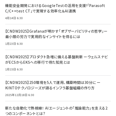
機能安全開発におけるGoogleTestの活用を支援!「Parasoft
C/C++test CT」で実現する効率化＆AI連携
4月14日 6:30
【CNDW2025】Grafanaが明かす「オブザーバビリティの哲学」ー
最小限の労力で実用的なインサイトを得るには
1月23日 6:30
【CNDW2025】プロダクト急増に備える基盤刷新 ーウェルスナビ
がECSからEKSへの移行で得た知見とは
1月15日 6:30
【CNDW2025】250環境を5人で運用、構築時間は30分に ー
KINTOテクノロジーズが語るインフラ基盤組織の作り方
2025年12月18日 6:30
新たな自動化で熱視線！ AIエージェントの「推論能力」を支える2
つのコンポーネントとは？