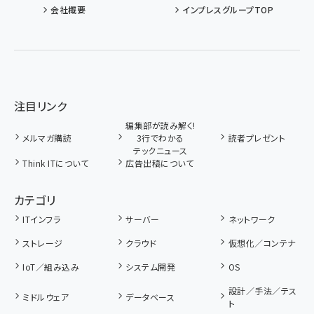
会社概要
インプレスグループTOP
注目リンク
編集部が読み解く!
メルマガ購読
3行でわかる
読者プレゼント
テックニュース
Think ITについて
広告出稿について
カテゴリ
ITインフラ
サーバー
ネットワーク
ストレージ
クラウド
仮想化／コンテナ
IoT／組み込み
システム開発
OS
設計／手法／テス
ミドルウェア
データベース
ト