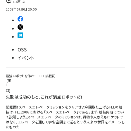
山浦 弘
2008年5月9日 20:00
OSS
イベント
最強ロボットを作れ！－FLL挑戦記
第
1
回
失敗は成功のもと、これが満点ロボットだ！
超難関！スペースエレベータミッションをクリアせよ今回取り上げるFLLの競
技は、FLL2006における「スペースエレベータ」である。まず、競技内容につい
て説明しよう。スペースエレベータのミッションは、貨物や人さえもロケットで
はなく、エレベータを通して宇宙空間まで送るという未来の世界をイメージし
たものだ