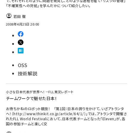
で、それぞれどのように問題を発見し、どのような過程を経て「リスクの管理」
「不確実性への対処」を学んだかについて紹介したい。
ai crunch (1340)
岩田 徹
2008年4月25日 20:00
OSS
技術解説
小さな日本代表が世界へ！－FLL実況レポート
チームワークで魅せた日本！
お待ちかねのロボット競技！ 「第1回：日本の誇りをかけて、いざアトランタ
へ！（http://www.thinkit.co.jp/article/64/1/）」では、アトランタで開催さ
れたFLL World Festivalにおいて、日本代表チームとなった「Eleven」が、各
国の参加チームと楽しく交