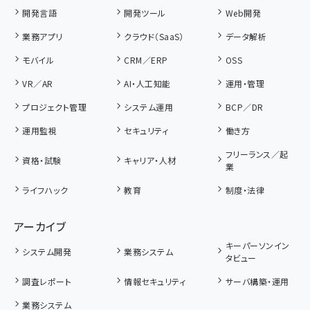
開発言語
開発ツール
Web開発
業務アプリ
クラウド（SaaS）
データ解析
モバイル
CRM／ERP
OSS
VR／AR
AI・人工知能
運用・管理
プロジェクト管理
システム運用
BCP／DR
運用監視
セキュリティ
働き方
フリーランス／起
資格・試験
キャリア・人材
業
ライフハック
教育
制度・法律
アーカイブ
キーパーソンイン
システム開発
業務システム
タビュー
調査レポート
情報セキュリティ
サーバ構築・運用
業務システム