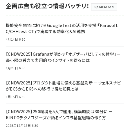
企画広告も役立つ情報バッチリ！
Sponsored
機能安全開発におけるGoogleTestの活用を支援!「Parasoft
C/C++test CT」で実現する効率化＆AI連携
4月14日 6:30
【CNDW2025】Grafanaが明かす「オブザーバビリティの哲学」ー
最小限の労力で実用的なインサイトを得るには
1月23日 6:30
【CNDW2025】プロダクト急増に備える基盤刷新 ーウェルスナビ
がECSからEKSへの移行で得た知見とは
1月15日 6:30
【CNDW2025】250環境を5人で運用、構築時間は30分に ー
KINTOテクノロジーズが語るインフラ基盤組織の作り方
2025年12月18日 6:30