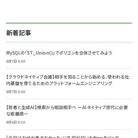
新着記事
MySQLの「ST_Union()」でポリゴンを合体させてみよう
8月7日 6:30
【クラウドネイティブ会議】相手を知ることから始める、使われる社
内基盤を育てるためのプラットフォームエンジニアリング
8月7日 6:00
【若者と生成AI】検索から相談相手へ ーAIネイティブ世代に必要
な距離感ー
8月6日 6:30
「今日はなぜか進まなかった」に名前が付いた――New Relicの