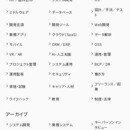
設計／手法／テス
ミドルウェア
データベース
ト
開発言語
開発ツール
Web開発
業務アプリ
クラウド（SaaS）
データ解析
モバイル
CRM／ERP
OSS
VR／AR
AI・人工知能
運用・管理
プロジェクト管理
システム運用
BCP／DR
運用監視
セキュリティ
働き方
フリーランス／起
資格・試験
キャリア・人材
業
ライフハック
教育
制度・法律
アーカイブ
キーパーソンイン
システム開発
業務システム
タビュー