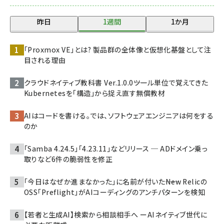
昨日
1週間
1か月
「Proxmox VE」とは? 製品群の全体像と仮想化基盤として注
目される理由
クラウドネイティブ教科書 Ver.1.0.0――ツール単位で覚えてきた
Kubernetesを「構造」から捉え直す無償教材
AIはコードを書ける。では、ソフトウェアエンジニアは何をする
のか
「Samba 4.24.5」「4.23.11」などリリース ─ ADドメイン乗っ
取りなど6件の脆弱性を修正
「今日はなぜか進まなかった」に名前が付いた――New Relicの
OSS「Preflight」がAIコーディングのアンチパターンを検知
【若者と生成AI】検索から相談相手へ ーAIネイティブ世代に