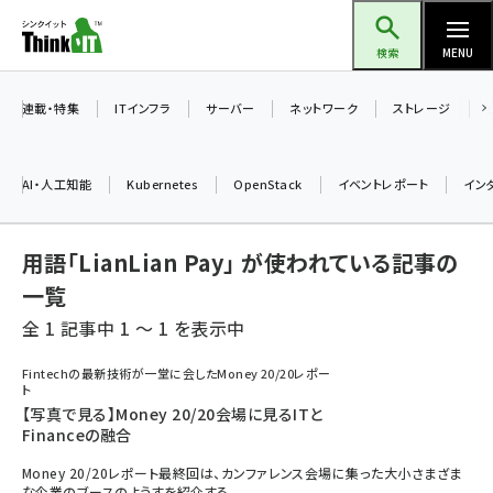
メ
Think IT（シンクイット）
イ
検索
MENU
ン
コ
連載・特集
ITインフラ
サーバー
ネットワーク
ストレージ
ン
テ
AI・人工知能
Kubernetes
OpenStack
イベントレポート
イン
ン
ツ
ai (2504)
用語「LianLian Pay」 が使われている記事の
に
加藤銘のチーム貢献～仲間と築いた勝利の絆～ (2325)
移
一覧
動
全 1 記事中 1 ～ 1 を表示中
iot女子会 (2290)
北海道をのんびり旅する晴山佳須夫のヒント集！ (2047)
Fintechの最新技術が一堂に会したMoney 20/20レポー
ト
drupal (1963)
【写真で見る】Money 20/20会場に見るITと
Financeの融合
genai (1492)
Money 20/20レポート最終回は、カンファレンス会場に集った大小さまざま
abc123 (1367)
な企業のブースのようすを紹介する。