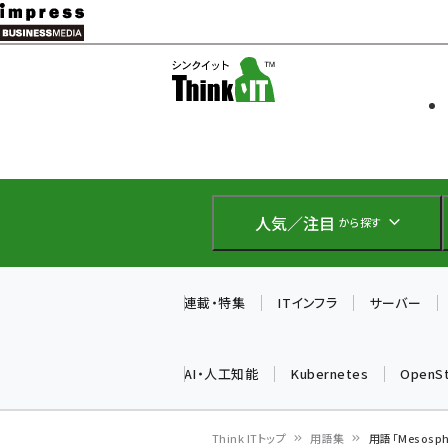
メ
イ
ソフト開発
Think IT
ン
企業IT
コ
製品導入
ン
Web担当者
EC担当者
テ
IoT・AI
ン
DCクラウド
人気／注目
から探す
研究・調査
ツ
エネルギー
に
ドローン
移
連載・特集
ITインフラ
サーバー
教育講座
動
AI・人工知能
Kubernetes
OpenS
Think ITトップ
用語集
用語「Mesos