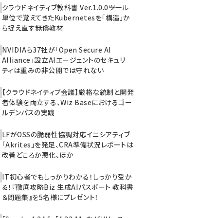
クラウドネイティブ教科書 Ver.1.0.0――ツール
単位で覚えてきたKubernetesを「構造」か
ら捉え直す無償教材
NVIDIAら37社が「Open Secure AI
Alliance」設立――AIエージェントのセキュリ
ティは重みの非公開では守れない
【クラウドネイティブ会議】厳格な統制と開発
者体験を両立する、Wiz Baseにおけるゴー
ルデンパスの実践
LFがOSSの脆弱性協調対応イニシアティブ
「Akrites」を発足、CRA準備状況レポートは
改善どころか悪化、ほか
IT初心者でもしっかりわかる！しっかり受か
る！『徹底攻略Biz 生成AIパスポート 教科書
＆問題集』を5名様にプレゼント！