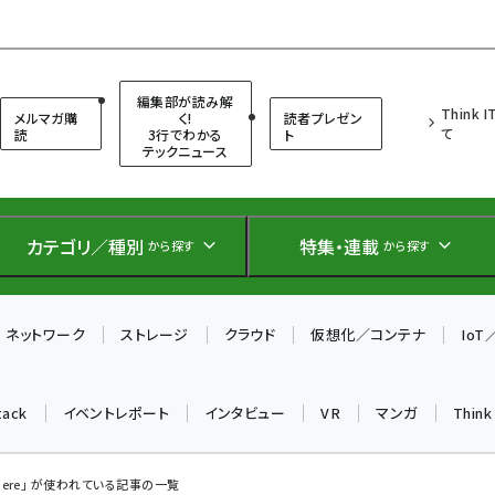
（シンクイット）
編集部が読み解
Think 
メルマガ購
く!
読者プレゼン
て
読
3行でわかる
ト
テックニュース
カテゴリ／種別
特集・連載
から探す
から探す
ネットワーク
ストレージ
クラウド
仮想化／コンテナ
Io
tack
イベントレポート
インタビュー
VR
マンガ
Thin
phere」 が使われている記事の一覧