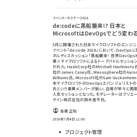
イベント・セミナー2016
de:codeに黒船襲来!? 日本と
MicrosoftはDevOpsでどう変わ
5月に開催された日本マイクロソフトのエンジ
イベント「de:code 2016」において、DevOp
ネルディスカッション「黒船襲来！ 世界DevOps
業×マイクロソフトによるトークバトルセッショ
かれた。HashiCorp社のMitchell Hashimoto
社のJames Casey氏、Mesosphere社のAaro
Williams氏、Microsoft社のSam Guckenhei
本マイクロソフトのDevOpsエバンジェリスト
氏という豪華メンバーが揃い、会場が早々と満
人気セッションとなった。モデレーターはクリエ
ライン株式会社の鈴木逸平氏。
高橋 正和
2016年7月4日 11:00
プロジェクト管理