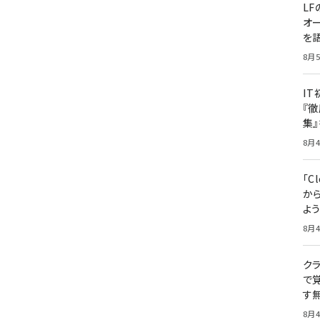
LF
オ
を語
8月5
I
『徹
集
8月4
「Cl
から
よ
8月4
クラ
で覚
す
8月4