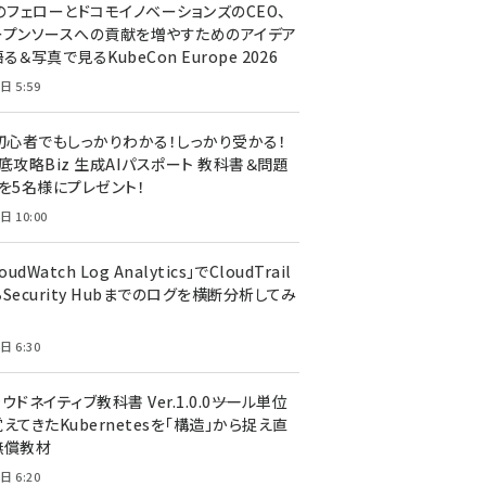
のフェローとドコモイノベーションズのCEO、
ープンソースへの貢献を増やすためのアイデア
る＆写真で見るKubeCon Europe 2026
日 5:59
T初心者でもしっかりわかる！しっかり受かる！
底攻略Biz 生成AIパスポート 教科書＆問題
』を5名様にプレゼント！
日 10:00
oudWatch Log Analytics」でCloudTrail
Security Hubまでのログを横断分析してみ
う
日 6:30
ウドネイティブ教科書 Ver.1.0.0――ツール単位
えてきたKubernetesを「構造」から捉え直
無償教材
日 6:20