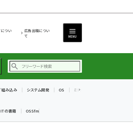
ITについ
広告出稿につい
て
MENU
T／組み込み
システム開発
OS
ミドルウェア
データベース
ai (2470)
加藤銘のチーム貢献～
k ITの書籍
OSSfm
仲間と築いた勝利の絆～
(2287)
iot女子会 (2243)