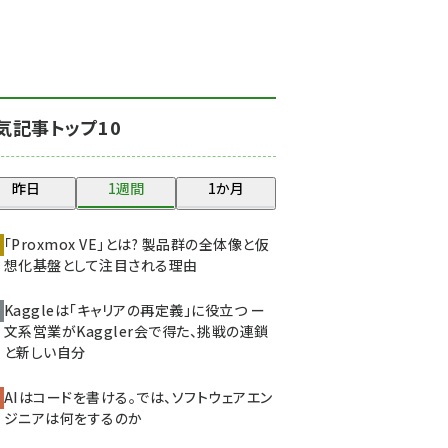
北海道をのんびり旅する
晴山佳須夫のヒント集！
(2000)
drupal (1921)
気記事トップ10
genai (1464)
ai crunch (1336)
昨日
1週間
1か月
abc123 (1334)
「Proxmox VE」とは? 製品群の全体像と仮
想化基盤として注目される理由
Kaggleは「キャリアの再定義」に役立つ ー
文系営業がKaggler会で得た、挑戦の連鎖
と新しい自分
AIはコードを書ける。では、ソフトウェアエン
ジニアは何をするのか