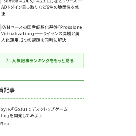
「Samba 4.24.5」「4.23.11」などリリース ─
ADドメイン乗っ取りなど6件の脆弱性を修
正
KVMベースの国産仮想化基盤「Prossione
Virtualization」——ライセンス高騰と属
人化運用、2つの課題を同時に解決
人気記事ランキングをもっと見る
着記事
uby」の「Gosu」でデスクトップゲーム
olor」を開発してみよう
日 6:30