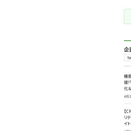
企
S
機能
援!
化＆
4月1
【C
リ
イ