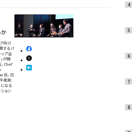
るか
ニア向け
sに関するパ
トップ企
ン」が開
氏、Chef
n
mer氏、日
の牛尾剛
席になる
ーション