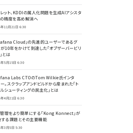
レット、KDDIの属人化問題を生成AIアシスタ
トの精度を高め解消へ
5年11月21日 6:30
rafana Cloud」の先進的ユーザーであるグ
ーが10年をかけて到達した「オブザーバービリ
」とは
5年5月15日 6:30
afana Labs CTOのTom Wilkie氏インタ
ュー。スクラップアンドビルドから産まれた「ト
ブルシューティングの民主化」とは
5年4月21日 6:30
I管理をより簡単にする「Kong Konnect」が
決する課題とその主要機能
5年3月5日 5:30