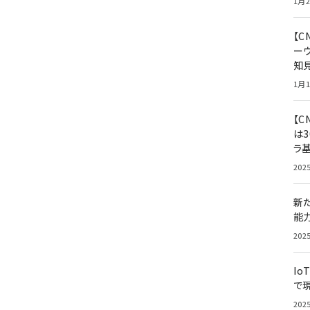
1月2
【
ー
知
1月1
【C
は3
ラ
202
新
能
202
Io
で
202