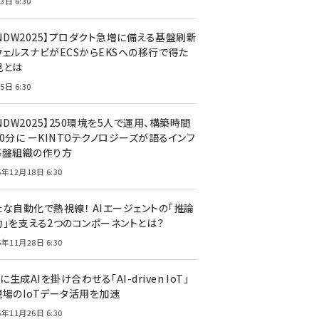
3日 6:30
CNDW2025】プロダクト急増に備える基盤刷新
ウェルスナビがECSからEKSへの移行で得た
見とは
5日 6:30
NDW2025】250環境を5人で運用、構築時間
0分に ーKINTOテクノロジーズが語るインフ
基盤組織の作り方
5年12月18日 6:30
たな自動化で熱視線！ AIエージェントの「推論
力」を支える2つのコンポーネントとは？
5年11月28日 6:30
Tに生成AIを掛け合わせる「AI-driven IoT」
現場のIoTデータ活用を加速
5年11月26日 6:30