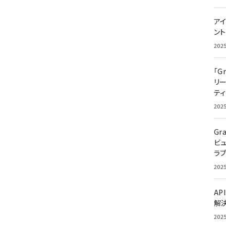
アイ
ン
202
「G
リ
ティ
202
Gr
ビ
ラ
202
AP
解
202