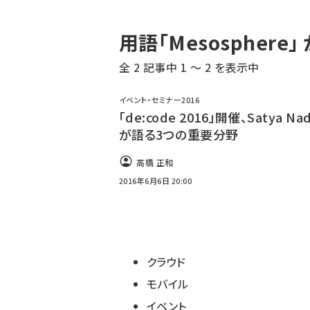
パ
用語「Mesospher
ン
全 2 記事中 1 ～ 2 を表示中
く
ず
イベント・セミナー2016
「de:code 2016」開催、Satya Nad
が語る3つの重要分野
高橋 正和
2016年6月6日 20:00
クラウド
モバイル
イベント