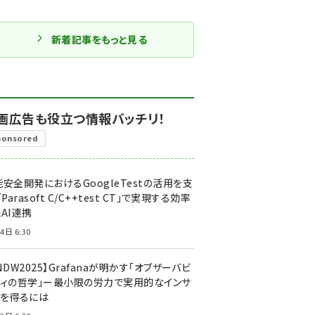
新着記事をもっと見る
画広告も役立つ情報バッチリ！
ponsored
安全開発におけるGoogleTestの活用を支
「Parasoft C/C++test CT」で実現する効率
AI連携
4日 6:30
NDW2025】Grafanaが明かす「オブザーバビ
ティの哲学」ー最小限の労力で実用的なインサ
トを得るには