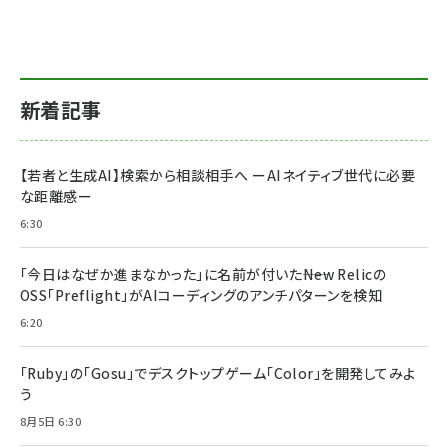
新着記事
【若者と生成AI】検索から相談相手へ ーAIネイティブ世代に必要
な距離感ー
6:30
「今日はなぜか進まなかった」に名前が付いた――New Relicの
OSS「Preflight」がAIコーディングのアンチパターンを検知
6:20
「Ruby」の「Gosu」でデスクトップゲーム「Color」を開発してみよ
う
8月5日 6:30