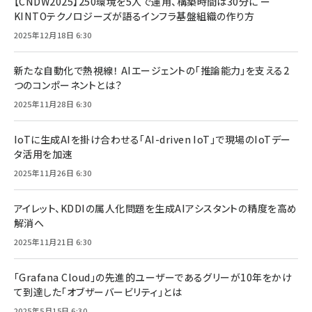
【CNDW2025】250環境を5人で運用、構築時間は30分に ー
KINTOテクノロジーズが語るインフラ基盤組織の作り方
2025年12月18日 6:30
新たな自動化で熱視線！ AIエージェントの「推論能力」を支える2
つのコンポーネントとは？
2025年11月28日 6:30
IoTに生成AIを掛け合わせる「AI-driven IoT」で現場のIoTデー
タ活用を加速
2025年11月26日 6:30
アイレット、KDDIの属人化問題を生成AIアシスタントの精度を高め
解消へ
2025年11月21日 6:30
「Grafana Cloud」の先進的ユーザーであるグリーが10年をかけ
て到達した「オブザーバービリティ」とは
2025年5月15日 6:30