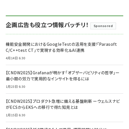
企画広告も役立つ情報バッチリ！
Sponsored
機能安全開発におけるGoogleTestの活用を支援!「Parasoft
C/C++test CT」で実現する効率化＆AI連携
4月14日 6:30
【CNDW2025】Grafanaが明かす「オブザーバビリティの哲学」ー
最小限の労力で実用的なインサイトを得るには
1月23日 6:30
【CNDW2025】プロダクト急増に備える基盤刷新 ーウェルスナビ
がECSからEKSへの移行で得た知見とは
1月15日 6:30