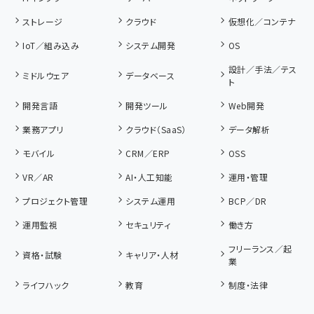
ストレージ
クラウド
仮想化／コンテナ
IoT／組み込み
システム開発
OS
設計／手法／テス
ミドルウェア
データベース
ト
開発言語
開発ツール
Web開発
業務アプリ
クラウド（SaaS）
データ解析
モバイル
CRM／ERP
OSS
VR／AR
AI・人工知能
運用・管理
プロジェクト管理
システム運用
BCP／DR
運用監視
セキュリティ
働き方
フリーランス／起
資格・試験
キャリア・人材
業
ライフハック
教育
制度・法律