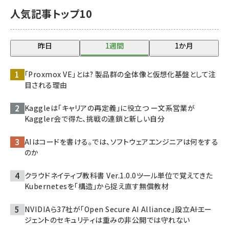
人気記事トップ10
昨日
1週間
1か月
「Proxmox VE」とは? 製品群の全体像と仮想化基盤として注
目される理由
Kaggleは「キャリアの再定義」に役立つ ー文系営業が
Kaggler会で得た、挑戦の連鎖と新しい自分
AIはコードを書ける。では、ソフトウェアエンジニアは何をする
のか
クラウドネイティブ教科書 Ver.1.0.0――ツール単位で覚えてきた
Kubernetesを「構造」から捉え直す無償教材
NVIDIAら37社が「Open Secure AI Alliance」設立――AIエー
ジェントのセキュリティは重みの非公開では守れない