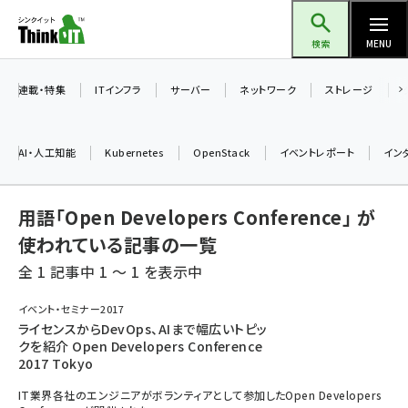
メ
Think IT（シンクイット）
イ
検索
MENU
ン
コ
連載・特集
ITインフラ
サーバー
ネットワーク
ストレージ
ン
テ
AI・人工知能
Kubernetes
OpenStack
イベントレポート
イン
ン
ツ
ai (2470)
用語「Open Developers Conference」 が
に
加藤銘のチーム貢献～仲間と築いた勝利の絆～ (2287)
移
使われている記事の一覧
動
全 1 記事中 1 ～ 1 を表示中
iot女子会 (2243)
北海道をのんびり旅する晴山佳須夫のヒント集！ (2000)
イベント・セミナー2017
ライセンスからDevOps、AIまで幅広いトピッ
drupal (1921)
クを紹介 Open Developers Conference
2017 Tokyo
genai (1464)
IT業界各社のエンジニアがボランティアとして参加したOpen Developers
ai crunch (1336)