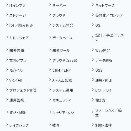
ITインフラ
サーバー
ネットワーク
ストレージ
クラウド
仮想化／コンテナ
IoT／組み込み
システム開発
OS
設計／手法／テス
ミドルウェア
データベース
ト
開発言語
開発ツール
Web開発
業務アプリ
クラウド（SaaS）
データ解析
モバイル
CRM／ERP
OSS
VR／AR
AI・人工知能
運用・管理
プロジェクト管理
システム運用
BCP／DR
運用監視
セキュリティ
働き方
フリーランス／起
資格・試験
キャリア・人材
業
ライフハック
教育
制度・法律