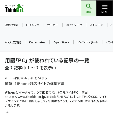
メ
Think IT（シンクイット）
イ
検索
MENU
ン
コ
連載・特集
ITインフラ
サーバー
ネットワーク
ストレージ
ン
テ
AI・人工知能
Kubernetes
OpenStack
イベントレポート
イン
ン
ツ
ai (2493)
用語「PC」 が使われている記事の一覧
に
加藤銘のチーム貢献～仲間と築いた勝利の絆～ (2314)
移
全 7 記事中 1 ～ 7 を表示中
動
iot女子会 (2279)
iPhone向けWebサイトをつくろう
簡単！？iPhone対応サイトの構築方法
北海道をのんびり旅する晴山佳須夫のヒント集！ (2034)
iPhoneはケータイのような画面のウルトラモバイルPC 前回
drupal (1955)
（http://www.thinkit.co.jp/article/146/3/）は主にHTMLやCSS、サイト
デザインについて紹介しました。今回はもう少しシステム寄りの「作り方」の紹
genai (1483)
介をします。
abc123 (1358)