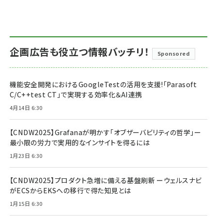
企画広告も役立つ情報バッチリ！
Sponsored
機能安全開発におけるGoogleTestの活用を支援!「Parasoft
C/C++test CT」で実現する効率化＆AI連携
4月14日 6:30
【CNDW2025】Grafanaが明かす「オブザーバビリティの哲学」ー
最小限の労力で実用的なインサイトを得るには
1月23日 6:30
【CNDW2025】プロダクト急増に備える基盤刷新 ーウェルスナビ
がECSからEKSへの移行で得た知見とは
1月15日 6:30