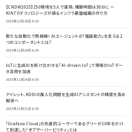
【CNDW2025】250環境を5人で運用、構築時間は30分に ー
KINTOテクノロジーズが語るインフラ基盤組織の作り方
2025年12月18日 6:30
新たな自動化で熱視線！ AIエージェントの「推論能力」を支える2
つのコンポーネントとは？
2025年11月28日 6:30
IoTに生成AIを掛け合わせる「AI-driven IoT」で現場のIoTデー
タ活用を加速
2025年11月26日 6:30
アイレット、KDDIの属人化問題を生成AIアシスタントの精度を高め
解消へ
2025年11月21日 6:30
「Grafana Cloud」の先進的ユーザーであるグリーが10年をかけ
て到達した「オブザーバービリティ」とは