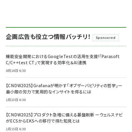
企画広告も役立つ情報バッチリ！
Sponsored
機能安全開発におけるGoogleTestの活用を支援!「Parasoft
C/C++test CT」で実現する効率化＆AI連携
4月14日 6:30
【CNDW2025】Grafanaが明かす「オブザーバビリティの哲学」ー
最小限の労力で実用的なインサイトを得るには
1月23日 6:30
【CNDW2025】プロダクト急増に備える基盤刷新 ーウェルスナビ
がECSからEKSへの移行で得た知見とは
1月15日 6:30