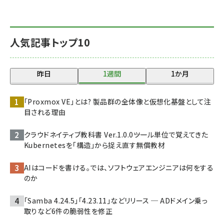
人気記事トップ10
昨日
1週間
1か月
「Proxmox VE」とは? 製品群の全体像と仮想化基盤として注
目される理由
クラウドネイティブ教科書 Ver.1.0.0――ツール単位で覚えてきた
Kubernetesを「構造」から捉え直す無償教材
AIはコードを書ける。では、ソフトウェアエンジニアは何をする
のか
「Samba 4.24.5」「4.23.11」などリリース ─ ADドメイン乗っ
取りなど6件の脆弱性を修正