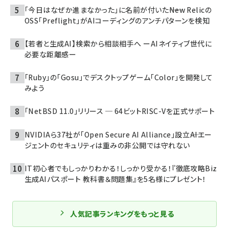
「今日はなぜか進まなかった」に名前が付いた――New Relicの
OSS「Preflight」がAIコーディングのアンチパターンを検知
【若者と生成AI】検索から相談相手へ ーAIネイティブ世代に
必要な距離感ー
「Ruby」の「Gosu」でデスクトップゲーム「Color」を開発して
みよう
「NetBSD 11.0」リリース ─ 64ビットRISC-Vを正式サポート
NVIDIAら37社が「Open Secure AI Alliance」設立――AIエー
ジェントのセキュリティは重みの非公開では守れない
IT初心者でもしっかりわかる！しっかり受かる！『徹底攻略Biz
生成AIパスポート 教科書＆問題集』を5名様にプレゼント！
人気記事ランキングをもっと見る