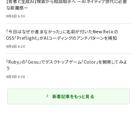
【若者と生成AI】検索から相談相手へ ーAIネイティブ世代に必要
な距離感ー
8月6日 6:30
「今日はなぜか進まなかった」に名前が付いた――New Relicの
OSS「Preflight」がAIコーディングのアンチパターンを検知
8月6日 6:20
「Ruby」の「Gosu」でデスクトップゲーム「Color」を開発してみよ
う
8月5日 6:30
新着記事をもっと見る