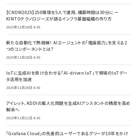
【CNDW2025】250環境を5人で運用、構築時間は30分に ー
KINTOテクノロジーズが語るインフラ基盤組織の作り方
2025年12月18日 6:30
新たな自動化で熱視線！ AIエージェントの「推論能力」を支える2
つのコンポーネントとは？
2025年11月28日 6:30
IoTに生成AIを掛け合わせる「AI-driven IoT」で現場のIoTデー
タ活用を加速
2025年11月26日 6:30
アイレット、KDDIの属人化問題を生成AIアシスタントの精度を高め
解消へ
2025年11月21日 6:30
「Grafana Cloud」の先進的ユーザーであるグリーが10年をかけ