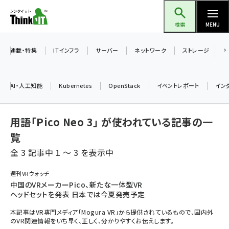
メ
Think IT（シンクイット）
イ
検索
MENU
ン
コ
連載・特集
ITインフラ
サーバー
ネットワーク
ストレージ
ン
テ
AI・人工知能
Kubernetes
OpenStack
イベントレポート
イン
ン
ツ
ai (2508)
用語「Pico Neo 3」 が使われている記事の一
に
加藤銘のチーム貢献～仲間と築いた勝利の絆～ (2329)
移
覧
動
全 3 記事中 1 ～ 3 を表示中
iot女子会 (2295)
北海道をのんびり旅する晴山佳須夫のヒント集！ (2050)
週刊VRウォッチ
中国のVRメーカーPico、新たな一体型VR
drupal (1966)
ヘッドセットを発表 日本では今夏発売予定
genai (1494)
本記事はVR専門メディア「Mogura VR」から提供されているもので、国内外
のVR関連情報をいち早く、正しく、分かりやすくお伝えします。
abc123 (1371)