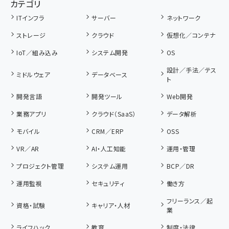
カテゴリ
ITインフラ
サーバー
ネットワーク
ストレージ
クラウド
仮想化／コンテナ
IoT／組み込み
システム開発
OS
設計／手法／テス
ミドルウェア
データベース
ト
開発言語
開発ツール
Web開発
業務アプリ
クラウド（SaaS）
データ解析
モバイル
CRM／ERP
OSS
VR／AR
AI・人工知能
運用・管理
プロジェクト管理
システム運用
BCP／DR
運用監視
セキュリティ
働き方
フリーランス／起
資格・試験
キャリア・人材
業
ライフハック
教育
制度・法律