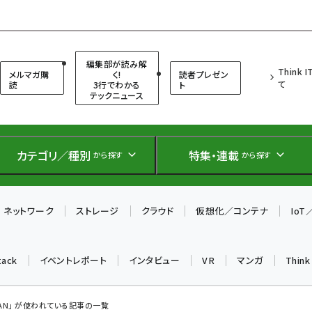
（シンクイット）
編集部が読み解
Think 
メルマガ購
く!
読者プレゼン
て
読
3行でわかる
ト
テックニュース
カテゴリ／種別
特集・連載
から探す
から探す
ネットワーク
ストレージ
クラウド
仮想化／コンテナ
Io
tack
イベントレポート
インタビュー
VR
マンガ
Thin
l SAN」 が使われている記事の一覧