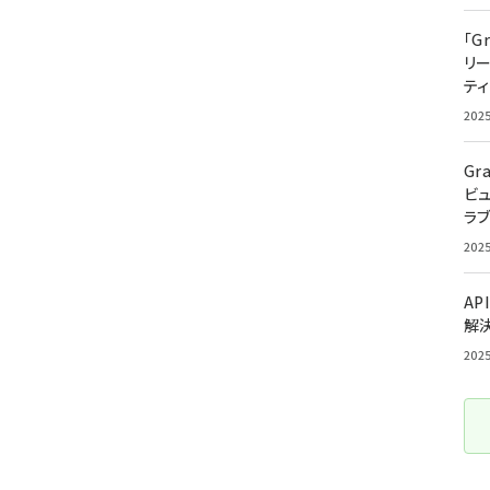
「G
リ
ティ
202
Gr
ビ
ラ
202
AP
解
202