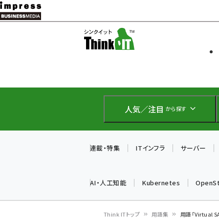
メ
イ
ソフト開発
Think IT
ン
企業IT
コ
製品導入
ン
Web担当者
EC担当者
テ
IoT・AI
ン
DCクラウド
人気／注目
から探す
研究・調査
ツ
エネルギー
に
ドローン
移
連載・特集
ITインフラ
サーバー
教育講座
動
AI・人工知能
Kubernetes
OpenS
Think ITトップ
用語集
用語「Virtua