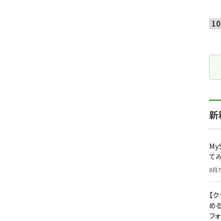
新
My
て
8月7
【
め
フ