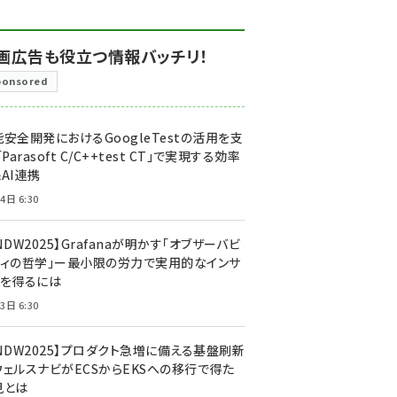
画広告も役立つ情報バッチリ！
ponsored
安全開発におけるGoogleTestの活用を支
「Parasoft C/C++test CT」で実現する効率
AI連携
4日 6:30
NDW2025】Grafanaが明かす「オブザーバビ
ティの哲学」ー最小限の労力で実用的なインサ
トを得るには
3日 6:30
CNDW2025】プロダクト急増に備える基盤刷新
ウェルスナビがECSからEKSへの移行で得た
見とは