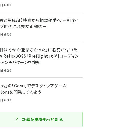
日 6:00
者と生成AI】検索から相談相手へ ーAIネイ
ィブ世代に必要な距離感ー
日 6:30
今日はなぜか進まなかった」に名前が付いた
New RelicのOSS「Preflight」がAIコーディン
のアンチパターンを検知
日 6:20
uby」の「Gosu」でデスクトップゲーム
olor」を開発してみよう
日 6:30
新着記事をもっと見る