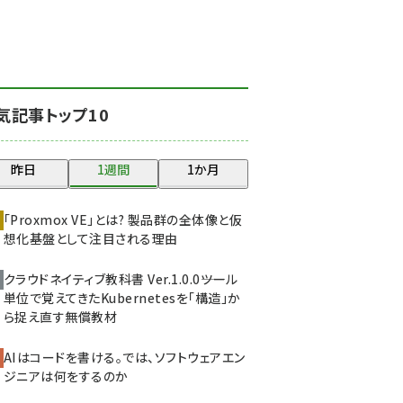
北海道をのんびり旅する
晴山佳須夫のヒント集！
(2037)
drupal (1955)
気記事トップ10
genai (1484)
abc123 (1360)
昨日
1週間
1か月
ai crunch (1355)
「Proxmox VE」とは? 製品群の全体像と仮
想化基盤として注目される理由
クラウドネイティブ教科書 Ver.1.0.0――ツール
単位で覚えてきたKubernetesを「構造」か
ら捉え直す無償教材
AIはコードを書ける。では、ソフトウェアエン
ジニアは何をするのか