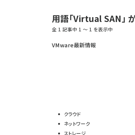
パ
用語「Virtual SA
ン
全 1 記事中 1 ～ 1 を表示中
く
ず
VMware最新情報
クラウド
ネットワーク
ストレージ