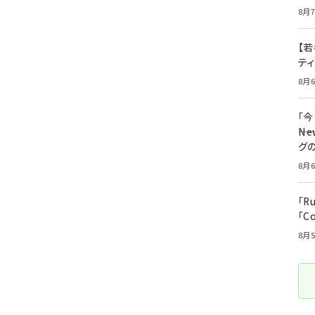
8月7
【若
テ
8月6
「
――
グ
8月6
「R
「C
8月5