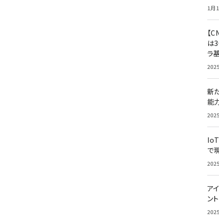
1月1
【C
は3
ラ
202
新
能
202
Io
で
202
アイ
ン
202