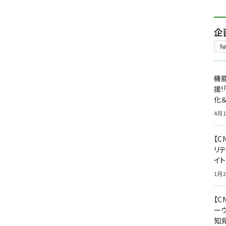
企
S
機能
援!
化＆
4月1
【C
リ
イ
1月2
【
ー
知