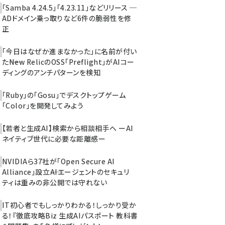
「Samba 4.24.5」「4.23.11」などリリース ─
ADドメイン乗っ取りなど6件の脆弱性を修
正
「今日はなぜか進まなかった」に名前が付い
た――New RelicのOSS「Preflight」がAIコー
ディングのアンチパターンを検知
「Ruby」の「Gosu」でデスクトップゲーム
「Color」を開発してみよう
【若者と生成AI】検索から相談相手へ ーAI
ネイティブ世代に必要な距離感ー
NVIDIAら37社が「Open Secure AI
Alliance」設立――AIエージェントのセキュリ
ティは重みの非公開では守れない
IT初心者でもしっかりわかる！しっかり受か
る！『徹底攻略Biz 生成AIパスポート 教科書