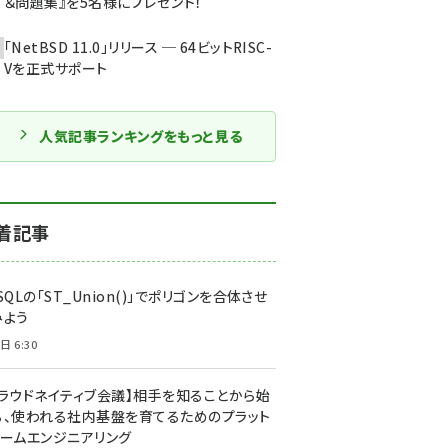
＆問題集』を5名様にプレゼント！
「NetBSD 11.0」リリース ─ 64ビットRISC-
Vを正式サポート
人気記事ランキングをもっと見る
着記事
SQLの「ST_Union()」でポリゴンを合体させ
みよう
日 6:30
クラウドネイティブ会議】相手を知ることから始
る、使われる社内基盤を育てるためのプラット
ォームエンジニアリング