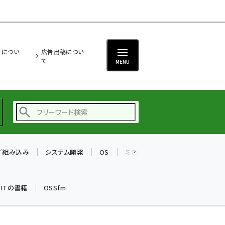
ITについ
広告出稿につい
て
MENU
T／組み込み
システム開発
OS
ミドルウェア
データベース
ai (2497)
加藤銘のチーム貢献～
k ITの書籍
OSSfm
仲間と築いた勝利の絆～
(2315)
iot女子会 (2281)