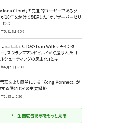
rafana Cloud」の先進的ユーザーであるグ
ーが10年をかけて到達した「オブザーバービリ
」とは
5年5月15日 6:30
afana Labs CTOのTom Wilkie氏インタ
ュー。スクラップアンドビルドから産まれた「ト
ブルシューティングの民主化」とは
5年4月21日 6:30
I管理をより簡単にする「Kong Konnect」が
決する課題とその主要機能
5年3月5日 5:30
企画広告記事をもっと見る