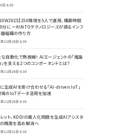
5日 6:30
NDW2025】250環境を5人で運用、構築時間
0分に ーKINTOテクノロジーズが語るインフ
基盤組織の作り方
5年12月18日 6:30
たな自動化で熱視線！ AIエージェントの「推論
力」を支える2つのコンポーネントとは？
5年11月28日 6:30
Tに生成AIを掛け合わせる「AI-driven IoT」
現場のIoTデータ活用を加速
5年11月26日 6:30
レット、KDDIの属人化問題を生成AIアシスタ
トの精度を高め解消へ
5年11月21日 6:30