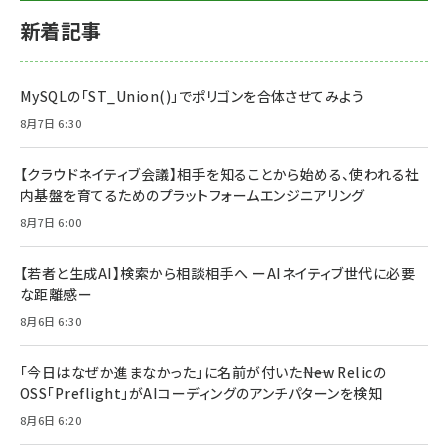
新着記事
MySQLの「ST_Union()」でポリゴンを合体させてみよう
8月7日 6:30
【クラウドネイティブ会議】相手を知ることから始める、使われる社
内基盤を育てるためのプラットフォームエンジニアリング
8月7日 6:00
【若者と生成AI】検索から相談相手へ ーAIネイティブ世代に必要
な距離感ー
8月6日 6:30
「今日はなぜか進まなかった」に名前が付いた――New Relicの
OSS「Preflight」がAIコーディングのアンチパターンを検知
8月6日 6:20