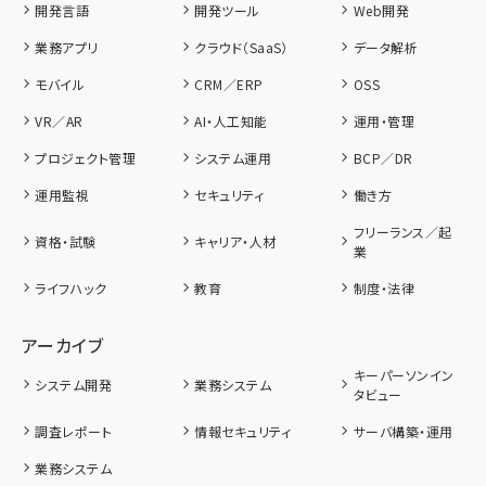
開発言語
開発ツール
Web開発
業務アプリ
クラウド（SaaS）
データ解析
モバイル
CRM／ERP
OSS
VR／AR
AI・人工知能
運用・管理
プロジェクト管理
システム運用
BCP／DR
運用監視
セキュリティ
働き方
フリーランス／起
資格・試験
キャリア・人材
業
ライフハック
教育
制度・法律
アーカイブ
キーパーソンイン
システム開発
業務システム
タビュー
調査レポート
情報セキュリティ
サーバ構築・運用
業務システム