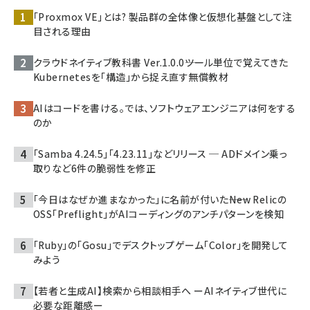
「Proxmox VE」とは? 製品群の全体像と仮想化基盤として注
目される理由
クラウドネイティブ教科書 Ver.1.0.0――ツール単位で覚えてきた
Kubernetesを「構造」から捉え直す無償教材
AIはコードを書ける。では、ソフトウェアエンジニアは何をする
のか
「Samba 4.24.5」「4.23.11」などリリース ─ ADドメイン乗っ
取りなど6件の脆弱性を修正
「今日はなぜか進まなかった」に名前が付いた――New Relicの
OSS「Preflight」がAIコーディングのアンチパターンを検知
「Ruby」の「Gosu」でデスクトップゲーム「Color」を開発して
みよう
【若者と生成AI】検索から相談相手へ ーAIネイティブ世代に
必要な距離感ー