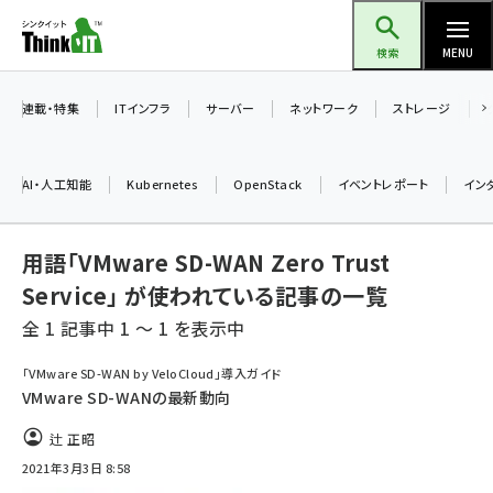
メ
Think IT（シンクイット）
イ
検索
MENU
ン
コ
連載・特集
ITインフラ
サーバー
ネットワーク
ストレージ
ン
テ
AI・人工知能
Kubernetes
OpenStack
イベントレポート
イン
ン
ツ
ai (2497)
用語「VMware SD-WAN Zero Trust
に
加藤銘のチーム貢献～仲間と築いた勝利の絆～ (2315)
移
Service」 が使われている記事の一覧
動
全 1 記事中 1 ～ 1 を表示中
iot女子会 (2281)
北海道をのんびり旅する晴山佳須夫のヒント集！ (2037)
「VMware SD-WAN by VeloCloud」導入ガイド
VMware SD-WANの最新動向
drupal (1956)
辻 正昭
genai (1484)
2021年3月3日 8:58
abc123 (1360)