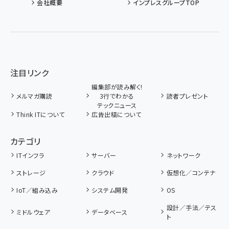
会社概要
インプレスグループTOP
注目リンク
編集部が読み解く!
メルマガ購読
3行でわかる
読者プレゼント
テックニュース
Think ITについて
広告出稿について
カテゴリ
ITインフラ
サーバー
ネットワーク
ストレージ
クラウド
仮想化／コンテナ
IoT／組み込み
システム開発
OS
設計／手法／テス
ミドルウェア
データベース
ト