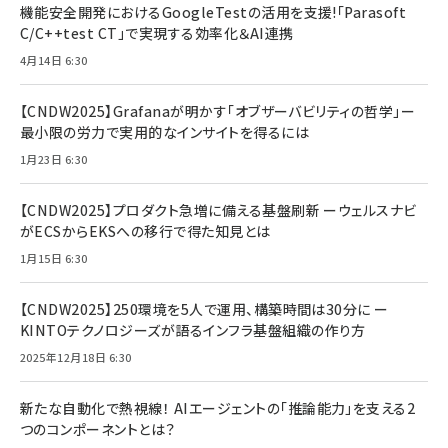
機能安全開発におけるGoogleTestの活用を支援!「Parasoft
C/C++test CT」で実現する効率化＆AI連携
4月14日 6:30
【CNDW2025】Grafanaが明かす「オブザーバビリティの哲学」ー
最小限の労力で実用的なインサイトを得るには
1月23日 6:30
【CNDW2025】プロダクト急増に備える基盤刷新 ーウェルスナビ
がECSからEKSへの移行で得た知見とは
1月15日 6:30
【CNDW2025】250環境を5人で運用、構築時間は30分に ー
KINTOテクノロジーズが語るインフラ基盤組織の作り方
2025年12月18日 6:30
新たな自動化で熱視線！ AIエージェントの「推論能力」を支える2
つのコンポーネントとは？