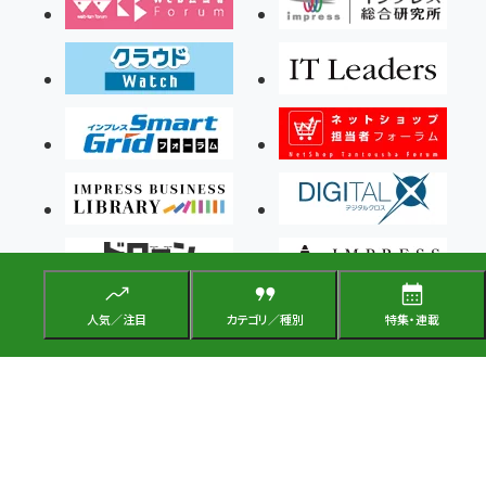
人気／注目
カテゴリ／種別
特集・連載
Copyright ©2026 Impress Corporation, An impress Group Company. All rights
reserved.