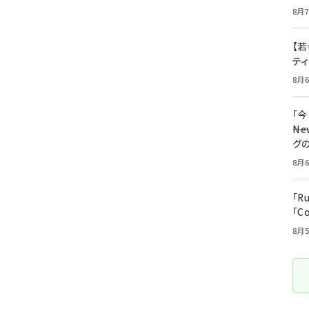
8月7
【若
テ
8月6
「
――
グ
8月6
「R
「C
8月5