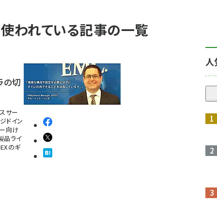
」 が使われている記事の一覧
人
ラの切
クスサー
ジドイン
ナー向け
製品ライ
PEXのギ