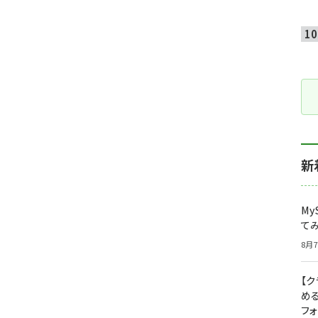
新
My
て
8月7
【
め
フ