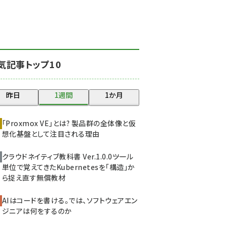
北海道をのんびり旅する
晴山佳須夫のヒント集！
(2037)
drupal (1955)
気記事トップ10
genai (1484)
abc123 (1360)
昨日
1週間
1か月
ai crunch (1355)
「Proxmox VE」とは? 製品群の全体像と仮
想化基盤として注目される理由
クラウドネイティブ教科書 Ver.1.0.0――ツール
単位で覚えてきたKubernetesを「構造」か
ら捉え直す無償教材
AIはコードを書ける。では、ソフトウェアエン
ジニアは何をするのか