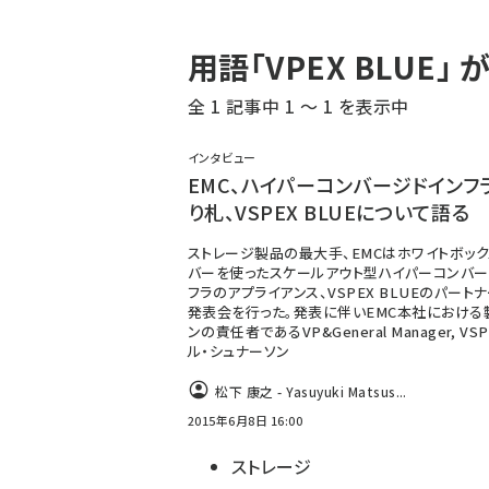
パ
用語「VPEX BLUE
ン
全 1 記事中 1 ～ 1 を表示中
く
ず
インタビュー
EMC、ハイパーコンバージドインフ
り札、VSPEX BLUEについて語る
ストレージ製品の最大手、EMCはホワイトボッ
バーを使ったスケールアウト型ハイパーコンバー
フラのアプライアンス、VSPEX BLUEのパート
発表会を行った。発表に伴いEMC本社における
ンの責任者であるVP&General Manager, VS
ル・シュナーソン
松下 康之 - Yasuyuki Matsus...
2015年6月8日 16:00
ストレージ