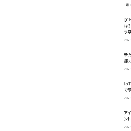
1月1
【C
は3
ラ
202
新
能
202
Io
で
202
アイ
ン
202