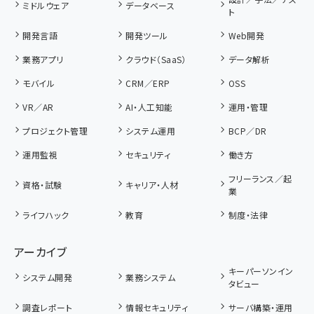
ミドルウェア
データベース
ト
開発言語
開発ツール
Web開発
業務アプリ
クラウド（SaaS）
データ解析
モバイル
CRM／ERP
OSS
VR／AR
AI・人工知能
運用・管理
プロジェクト管理
システム運用
BCP／DR
運用監視
セキュリティ
働き方
フリーランス／起
資格・試験
キャリア・人材
業
ライフハック
教育
制度・法律
アーカイブ
キーパーソンイン
システム開発
業務システム
タビュー
調査レポート
情報セキュリティ
サーバ構築・運用