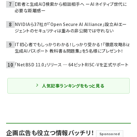
【若者と生成AI】検索から相談相手へ ーAIネイティブ世代に
必要な距離感ー
NVIDIAら37社が「Open Secure AI Alliance」設立――AIエー
ジェントのセキュリティは重みの非公開では守れない
IT初心者でもしっかりわかる！しっかり受かる！『徹底攻略Biz
生成AIパスポート 教科書＆問題集』を5名様にプレゼント！
「NetBSD 11.0」リリース ─ 64ビットRISC-Vを正式サポート
人気記事ランキングをもっと見る
企画広告も役立つ情報バッチリ！
Sponsored