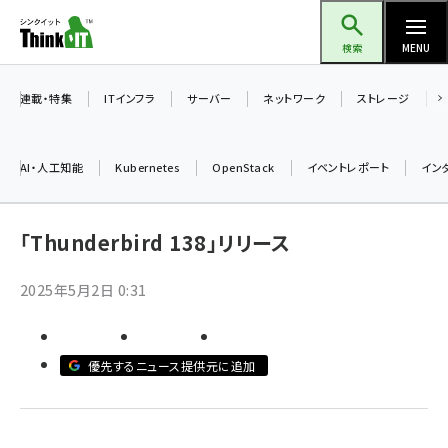
メ
Think IT（シンクイット）
イ
検索
MENU
ン
コ
連載・特集
ITインフラ
サーバー
ネットワーク
ストレージ
ン
テ
AI・人工知能
Kubernetes
OpenStack
イベントレポート
イン
ン
ツ
ai (2497)
に
「Thunderbird 138」リリース
加藤銘のチーム貢献～仲間と築いた勝利の絆～ (2315)
移
2025年5月2日 0:31
動
iot女子会 (2281)
北海道をのんびり旅する晴山佳須夫のヒント集！ (2037)
優先するニュース提供元に追加
drupal (1956)
genai (1484)
abc123 (1360)