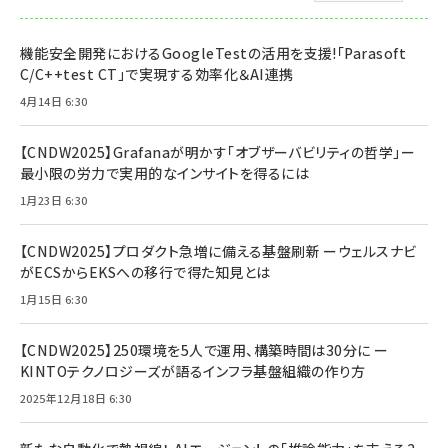
機能安全開発におけるGoogleTestの活用を支援!「Parasoft
C/C++test CT」で実現する効率化＆AI連携
4月14日 6:30
【CNDW2025】Grafanaが明かす「オブザーバビリティの哲学」ー
最小限の労力で実用的なインサイトを得るには
1月23日 6:30
【CNDW2025】プロダクト急増に備える基盤刷新 ーウェルスナビ
がECSからEKSへの移行で得た知見とは
1月15日 6:30
【CNDW2025】250環境を5人で運用、構築時間は30分に ー
KINTOテクノロジーズが語るインフラ基盤組織の作り方
2025年12月18日 6:30