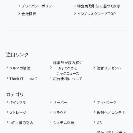
プライバシーポリシー
特定商取引法に基づく表示
会社概要
インプレスグループTOP
注目リンク
編集部が読み解く!
メルマガ購読
3行でわかる
読者プレゼント
テックニュース
Think ITについて
広告出稿について
カテゴリ
ITインフラ
サーバー
ネットワーク
ストレージ
クラウド
仮想化／コンテナ
IoT／組み込み
システム開発
OS
設計／手法／テス