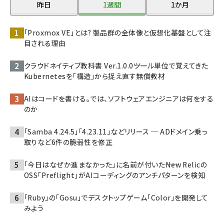
昨日
1週間
1か月
「Proxmox VE」とは? 製品群の全体像と仮想化基盤として注
目される理由
クラウドネイティブ教科書 Ver.1.0.0――ツール単位で覚えてきた
Kubernetesを「構造」から捉え直す無償教材
AIはコードを書ける。では、ソフトウェアエンジニアは何をする
のか
「Samba 4.24.5」「4.23.11」などリリース ─ ADドメイン乗っ
取りなど6件の脆弱性を修正
「今日はなぜか進まなかった」に名前が付いた――New Relicの
OSS「Preflight」がAIコーディングのアンチパターンを検知
「Ruby」の「Gosu」でデスクトップゲーム「Color」を開発して
みよう