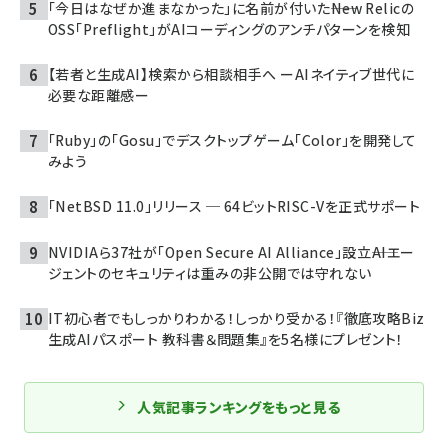
「今日はなぜか進まなかった」に名前が付いた――New Relicの
OSS「Preflight」がAIコーディングのアンチパターンを検知
【若者と生成AI】検索から相談相手へ ーAIネイティブ世代に
必要な距離感ー
「Ruby」の「Gosu」でデスクトップゲーム「Color」を開発して
みよう
「NetBSD 11.0」リリース ─ 64ビットRISC-Vを正式サポート
NVIDIAら37社が「Open Secure AI Alliance」設立――AIエー
ジェントのセキュリティは重みの非公開では守れない
IT初心者でもしっかりわかる！しっかり受かる！『徹底攻略Biz
生成AIパスポート 教科書＆問題集』を5名様にプレゼント！
人気記事ランキングをもっと見る