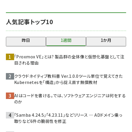
人気記事トップ10
昨日
1週間
1か月
「Proxmox VE」とは? 製品群の全体像と仮想化基盤として注
目される理由
クラウドネイティブ教科書 Ver.1.0.0――ツール単位で覚えてきた
Kubernetesを「構造」から捉え直す無償教材
AIはコードを書ける。では、ソフトウェアエンジニアは何をする
のか
「Samba 4.24.5」「4.23.11」などリリース ─ ADドメイン乗っ
取りなど6件の脆弱性を修正