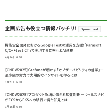
企画広告も役立つ情報バッチリ！
Sponsored
機能安全開発におけるGoogleTestの活用を支援!「Parasoft
C/C++test CT」で実現する効率化＆AI連携
4月14日 6:30
【CNDW2025】Grafanaが明かす「オブザーバビリティの哲学」ー
最小限の労力で実用的なインサイトを得るには
1月23日 6:30
【CNDW2025】プロダクト急増に備える基盤刷新 ーウェルスナビ
がECSからEKSへの移行で得た知見とは
1月15日 6:30