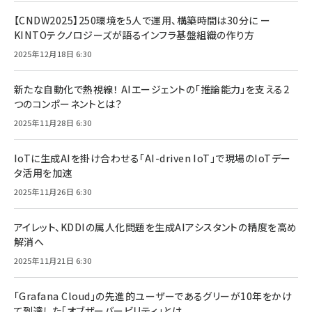
【CNDW2025】250環境を5人で運用、構築時間は30分に ー
KINTOテクノロジーズが語るインフラ基盤組織の作り方
2025年12月18日 6:30
新たな自動化で熱視線！ AIエージェントの「推論能力」を支える2
つのコンポーネントとは？
2025年11月28日 6:30
IoTに生成AIを掛け合わせる「AI-driven IoT」で現場のIoTデー
タ活用を加速
2025年11月26日 6:30
アイレット、KDDIの属人化問題を生成AIアシスタントの精度を高め
解消へ
2025年11月21日 6:30
「Grafana Cloud」の先進的ユーザーであるグリーが10年をかけ
て到達した「オブザーバービリティ」とは