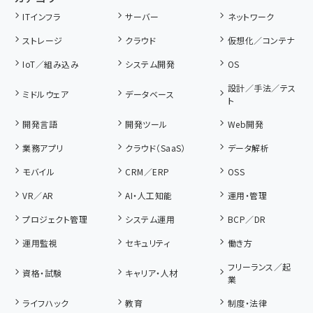
ITインフラ
サーバー
ネットワーク
ストレージ
クラウド
仮想化／コンテナ
IoT／組み込み
システム開発
OS
設計／手法／テス
ミドルウェア
データベース
ト
開発言語
開発ツール
Web開発
業務アプリ
クラウド（SaaS）
データ解析
モバイル
CRM／ERP
OSS
VR／AR
AI・人工知能
運用・管理
プロジェクト管理
システム運用
BCP／DR
運用監視
セキュリティ
働き方
フリーランス／起
資格・試験
キャリア・人材
業
ライフハック
教育
制度・法律