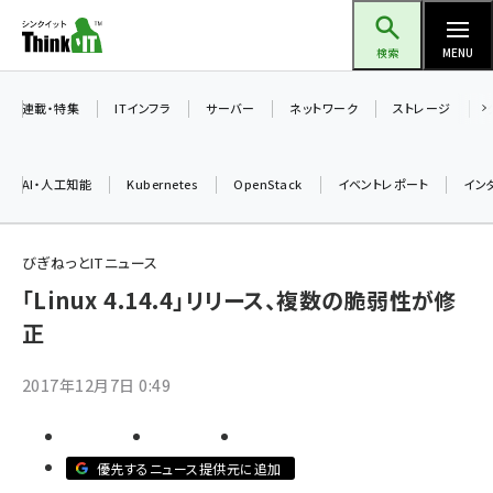
メ
Think IT（シンクイット）
イ
検索
MENU
ン
コ
連載・特集
ITインフラ
サーバー
ネットワーク
ストレージ
ン
テ
AI・人工知能
Kubernetes
OpenStack
イベントレポート
イン
ン
ツ
ai (2508)
に
びぎねっとITニュース
加藤銘のチーム貢献～仲間と築いた勝利の絆～ (2329)
移
「Linux 4.14.4」リリース、複数の脆弱性が修
動
正
iot女子会 (2295)
北海道をのんびり旅する晴山佳須夫のヒント集！ (2050)
2017年12月7日 0:49
drupal (1966)
genai (1494)
優先するニュース提供元に追加
abc123 (1371)