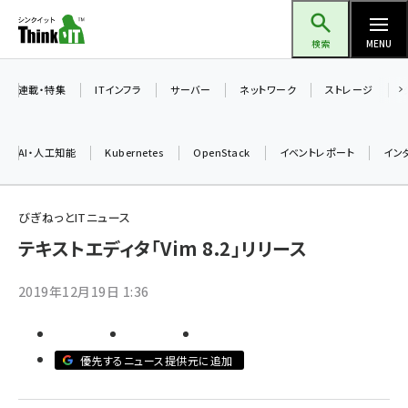
メ
Think IT（シンクイット）
イ
検索
MENU
ン
コ
連載・特集
ITインフラ
サーバー
ネットワーク
ストレージ
ン
テ
AI・人工知能
Kubernetes
OpenStack
イベントレポート
イン
ン
ツ
ai (2475)
に
びぎねっとITニュース
加藤銘のチーム貢献～仲間と築いた勝利の絆～ (2297)
移
テキストエディタ「Vim 8.2」リリース
動
iot女子会 (2248)
2019年12月19日 1:36
北海道をのんびり旅する晴山佳須夫のヒント集！ (2008)
drupal (1929)
優先するニュース提供元に追加
genai (1468)
abc123 (1341)