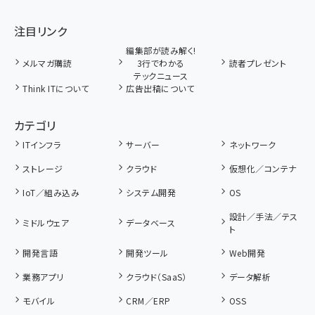
注目リンク
編集部が読み解く!
メルマガ購読
3行でわかる
読者プレゼント
テックニュース
Think ITについて
広告出稿について
カテゴリ
ITインフラ
サーバー
ネットワーク
ストレージ
クラウド
仮想化／コンテナ
IoT／組み込み
システム開発
OS
設計／手法／テス
ミドルウェア
データベース
ト
開発言語
開発ツール
Web開発
業務アプリ
クラウド（SaaS）
データ解析
モバイル
CRM／ERP
OSS