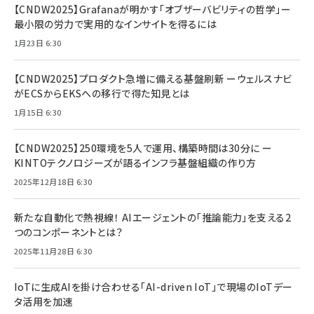
【CNDW2025】Grafanaが明かす「オブザーバビリティの哲学」ー
最小限の労力で実用的なインサイトを得るには
1月23日 6:30
【CNDW2025】プロダクト急増に備える基盤刷新 ーウェルスナビ
がECSからEKSへの移行で得た知見とは
1月15日 6:30
【CNDW2025】250環境を5人で運用、構築時間は30分に ー
KINTOテクノロジーズが語るインフラ基盤組織の作り方
2025年12月18日 6:30
新たな自動化で熱視線！ AIエージェントの「推論能力」を支える2
つのコンポーネントとは？
2025年11月28日 6:30
IoTに生成AIを掛け合わせる「AI-driven IoT」で現場のIoTデー
タ活用を加速