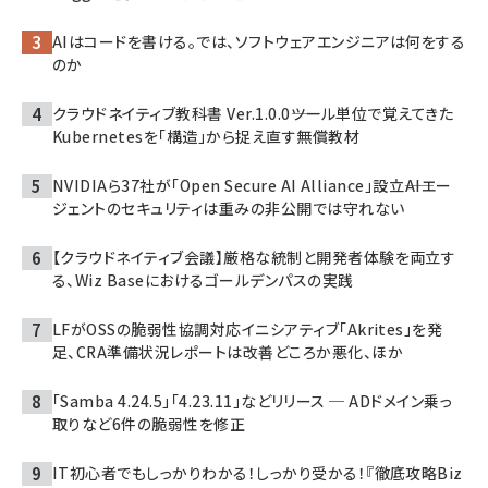
AIはコードを書ける。では、ソフトウェアエンジニアは何をする
のか
クラウドネイティブ教科書 Ver.1.0.0――ツール単位で覚えてきた
Kubernetesを「構造」から捉え直す無償教材
NVIDIAら37社が「Open Secure AI Alliance」設立――AIエー
ジェントのセキュリティは重みの非公開では守れない
【クラウドネイティブ会議】厳格な統制と開発者体験を両立す
る、Wiz Baseにおけるゴールデンパスの実践
LFがOSSの脆弱性協調対応イニシアティブ「Akrites」を発
足、CRA準備状況レポートは改善どころか悪化、ほか
「Samba 4.24.5」「4.23.11」などリリース ─ ADドメイン乗っ
取りなど6件の脆弱性を修正
IT初心者でもしっかりわかる！しっかり受かる！『徹底攻略Biz