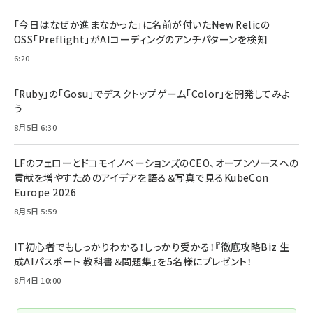
「今日はなぜか進まなかった」に名前が付いた――New Relicの
OSS「Preflight」がAIコーディングのアンチパターンを検知
6:20
「Ruby」の「Gosu」でデスクトップゲーム「Color」を開発してみよ
う
8月5日 6:30
LFのフェローとドコモイノベーションズのCEO、オープンソースへの
貢献を増やすためのアイデアを語る＆写真で見るKubeCon
Europe 2026
8月5日 5:59
IT初心者でもしっかりわかる！しっかり受かる！『徹底攻略Biz 生
成AIパスポート 教科書＆問題集』を5名様にプレゼント！
8月4日 10:00