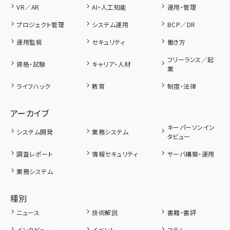
VR／AR
AI・人工知能
運用・管理
プロジェクト管理
システム運用
BCP／DR
運用監視
セキュリティ
働き方
フリーランス／起
資格・試験
キャリア・人材
業
ライフハック
教育
制度・法律
アーカイブ
キーパーソンイン
システム開発
業務システム
タビュー
調査レポート
情報セキュリティ
サーバ構築・運用
業務システム
種別
ニュース
技術解説
書籍・書評
インタビュー
イベント
コラム