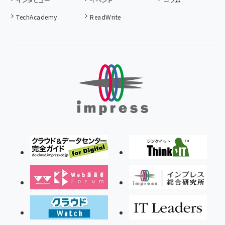
TechAcademy
ReadWrite