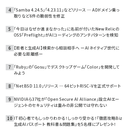
「Samba 4.24.5」「4.23.11」などリリース ─ ADドメイン乗っ
取りなど6件の脆弱性を修正
「今日はなぜか進まなかった」に名前が付いた――New Relicの
OSS「Preflight」がAIコーディングのアンチパターンを検知
【若者と生成AI】検索から相談相手へ ーAIネイティブ世代に
必要な距離感ー
「Ruby」の「Gosu」でデスクトップゲーム「Color」を開発して
みよう
「NetBSD 11.0」リリース ─ 64ビットRISC-Vを正式サポート
NVIDIAら37社が「Open Secure AI Alliance」設立――AIエー
ジェントのセキュリティは重みの非公開では守れない
IT初心者でもしっかりわかる！しっかり受かる！『徹底攻略Biz
生成AIパスポート 教科書＆問題集』を5名様にプレゼント！