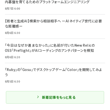
内基盤を育てるためのプラットフォームエンジニアリング
8月7日 6:00
【若者と生成AI】検索から相談相手へ ーAIネイティブ世代に必要
な距離感ー
8月6日 6:30
「今日はなぜか進まなかった」に名前が付いた――New Relicの
OSS「Preflight」がAIコーディングのアンチパターンを検知
8月6日 6:20
「Ruby」の「Gosu」でデスクトップゲーム「Color」を開発してみよ
う
8月5日 6:30
新着記事をもっと見る