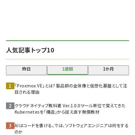
人気記事トップ10
昨日
1週間
1か月
「Proxmox VE」とは? 製品群の全体像と仮想化基盤として注
目される理由
クラウドネイティブ教科書 Ver.1.0.0――ツール単位で覚えてきた
Kubernetesを「構造」から捉え直す無償教材
AIはコードを書ける。では、ソフトウェアエンジニアは何をする
のか