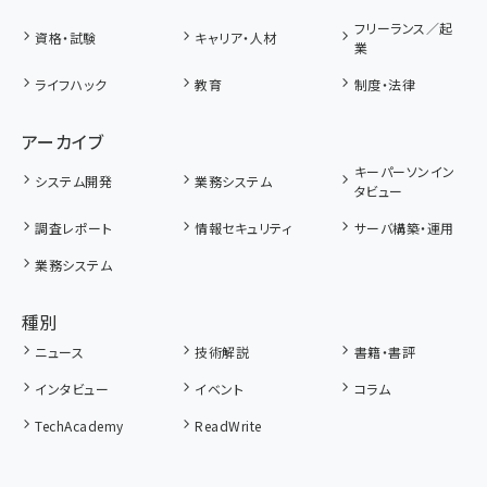
フリーランス／起
資格・試験
キャリア・人材
業
ライフハック
教育
制度・法律
アーカイブ
キーパーソンイン
システム開発
業務システム
タビュー
調査レポート
情報セキュリティ
サーバ構築・運用
業務システム
種別
ニュース
技術解説
書籍・書評
インタビュー
イベント
コラム
TechAcademy
ReadWrite