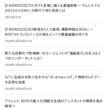
【CNDW2025】プロダクト急増に備える基盤刷新 ーウェルスナビ
がECSからEKSへの移行で得た知見とは
1月15日 6:30
【CNDW2025】250環境を5人で運用、構築時間は30分に ー
KINTOテクノロジーズが語るインフラ基盤組織の作り方
2025年12月18日 6:30
新たな自動化で熱視線！ AIエージェントの「推論能力」を支える2
つのコンポーネントとは？
2025年11月28日 6:30
IoTに生成AIを掛け合わせる「AI-driven IoT」で現場のIoTデー
タ活用を加速
2025年11月26日 6:30
アイレット、KDDIの属人化問題を生成AIアシスタントの精度を高め
解消へ