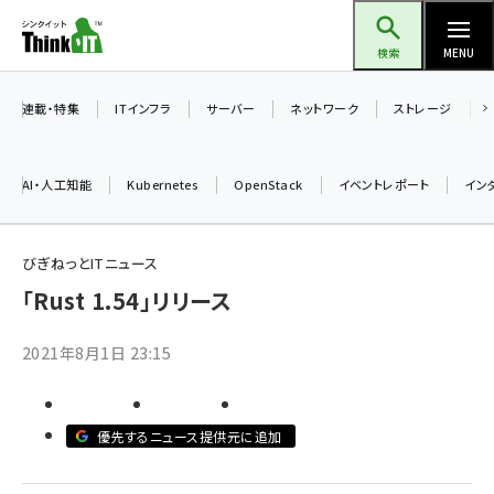
メ
Think IT（シンクイット）
イ
検索
MENU
ン
コ
連載・特集
ITインフラ
サーバー
ネットワーク
ストレージ
ン
テ
AI・人工知能
Kubernetes
OpenStack
イベントレポート
イン
ン
ツ
ai (2508)
に
びぎねっとITニュース
加藤銘のチーム貢献～仲間と築いた勝利の絆～ (2329)
移
「Rust 1.54」リリース
動
iot女子会 (2295)
2021年8月1日 23:15
北海道をのんびり旅する晴山佳須夫のヒント集！ (2050)
drupal (1966)
優先するニュース提供元に追加
genai (1494)
abc123 (1371)