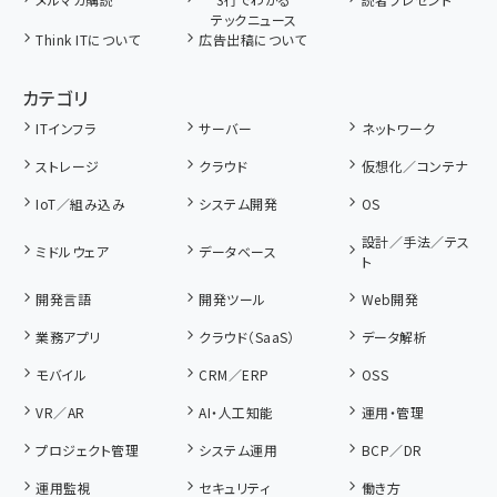
テックニュース
Think ITについて
広告出稿について
カテゴリ
ITインフラ
サーバー
ネットワーク
ストレージ
クラウド
仮想化／コンテナ
IoT／組み込み
システム開発
OS
設計／手法／テス
ミドルウェア
データベース
ト
開発言語
開発ツール
Web開発
業務アプリ
クラウド（SaaS）
データ解析
モバイル
CRM／ERP
OSS
VR／AR
AI・人工知能
運用・管理
プロジェクト管理
システム運用
BCP／DR
運用監視
セキュリティ
働き方