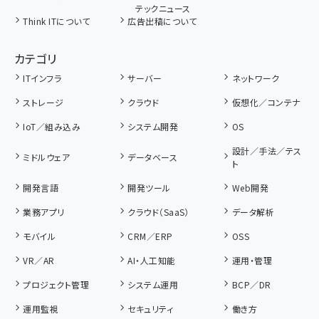
テックニュース
Think ITについて
広告出稿について
カテゴリ
ITインフラ
サーバー
ネットワーク
ストレージ
クラウド
仮想化／コンテナ
IoT／組み込み
システム開発
OS
設計／手法／テス
ミドルウェア
データベース
ト
開発言語
開発ツール
Web開発
業務アプリ
クラウド（SaaS）
データ解析
モバイル
CRM／ERP
OSS
VR／AR
AI・人工知能
運用・管理
プロジェクト管理
システム運用
BCP／DR
運用監視
セキュリティ
働き方