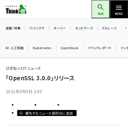
メ
Think IT（シンクイット）
イ
検索
MENU
ン
コ
連載・特集
ITインフラ
サーバー
ネットワーク
ストレージ
ン
テ
AI・人工知能
Kubernetes
OpenStack
イベントレポート
イン
ン
ツ
ai (2508)
に
びぎねっとITニュース
加藤銘のチーム貢献～仲間と築いた勝利の絆～ (2329)
移
「OpenSSL 3.0.0」リリース
動
iot女子会 (2295)
2021年9月9日 2:03
北海道をのんびり旅する晴山佳須夫のヒント集！ (2050)
drupal (1966)
優先するニュース提供元に追加
genai (1494)
abc123 (1371)