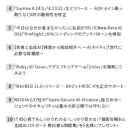
「Samba 4.24.5」「4.23.11」などリリース ─ ADドメイン乗っ
取りなど6件の脆弱性を修正
「今日はなぜか進まなかった」に名前が付いた――New Relicの
OSS「Preflight」がAIコーディングのアンチパターンを検知
【若者と生成AI】検索から相談相手へ ーAIネイティブ世代に
必要な距離感ー
「Ruby」の「Gosu」でデスクトップゲーム「Color」を開発して
みよう
「NetBSD 11.0」リリース ─ 64ビットRISC-Vを正式サポート
NVIDIAら37社が「Open Secure AI Alliance」設立――AIエー
ジェントのセキュリティは重みの非公開では守れない
IT初心者でもしっかりわかる！しっかり受かる！『徹底攻略Biz
生成AIパスポート 教科書＆問題集』を5名様にプレゼント！