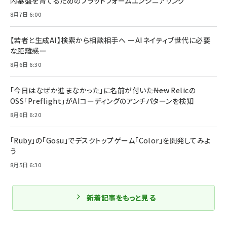
内基盤を育てるためのプラットフォームエンジニアリング
8月7日 6:00
【若者と生成AI】検索から相談相手へ ーAIネイティブ世代に必要
な距離感ー
8月6日 6:30
「今日はなぜか進まなかった」に名前が付いた――New Relicの
OSS「Preflight」がAIコーディングのアンチパターンを検知
8月6日 6:20
「Ruby」の「Gosu」でデスクトップゲーム「Color」を開発してみよ
う
8月5日 6:30
新着記事をもっと見る