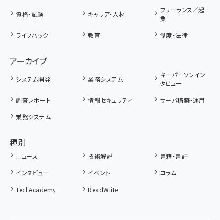
フリーランス／起
資格・試験
キャリア・人材
業
ライフハック
教育
制度・法律
アーカイブ
キーパーソンイン
システム開発
業務システム
タビュー
調査レポート
情報セキュリティ
サーバ構築・運用
業務システム
種別
ニュース
技術解説
書籍・書評
インタビュー
イベント
コラム
TechAcademy
ReadWrite