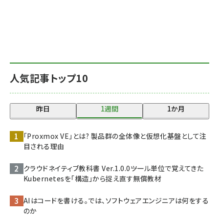
人気記事トップ10
昨日
1週間
1か月
「Proxmox VE」とは? 製品群の全体像と仮想化基盤として注
目される理由
クラウドネイティブ教科書 Ver.1.0.0――ツール単位で覚えてきた
Kubernetesを「構造」から捉え直す無償教材
AIはコードを書ける。では、ソフトウェアエンジニアは何をする
のか