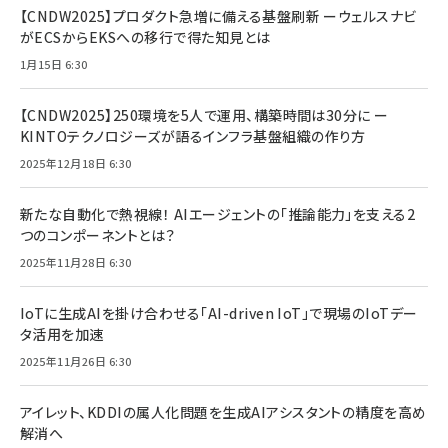
【CNDW2025】プロダクト急増に備える基盤刷新 ーウェルスナビ
がECSからEKSへの移行で得た知見とは
1月15日 6:30
【CNDW2025】250環境を5人で運用、構築時間は30分に ー
KINTOテクノロジーズが語るインフラ基盤組織の作り方
2025年12月18日 6:30
新たな自動化で熱視線！ AIエージェントの「推論能力」を支える2
つのコンポーネントとは？
2025年11月28日 6:30
IoTに生成AIを掛け合わせる「AI-driven IoT」で現場のIoTデー
タ活用を加速
2025年11月26日 6:30
アイレット、KDDIの属人化問題を生成AIアシスタントの精度を高め
解消へ