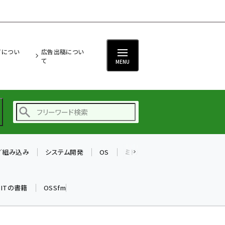
ITについ
広告出稿につい
て
MENU
T／組み込み
システム開発
OS
ミドルウェア
データベース
ai (2508)
加藤銘のチーム貢献～
k ITの書籍
OSSfm
仲間と築いた勝利の絆～
(2329)
iot女子会 (2295)