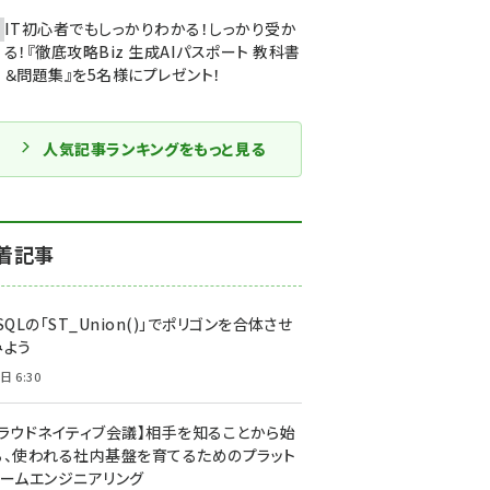
IT初心者でもしっかりわかる！しっかり受か
る！『徹底攻略Biz 生成AIパスポート 教科書
＆問題集』を5名様にプレゼント！
人気記事ランキングをもっと見る
着記事
SQLの「ST_Union()」でポリゴンを合体させ
みよう
日 6:30
クラウドネイティブ会議】相手を知ることから始
る、使われる社内基盤を育てるためのプラット
ォームエンジニアリング