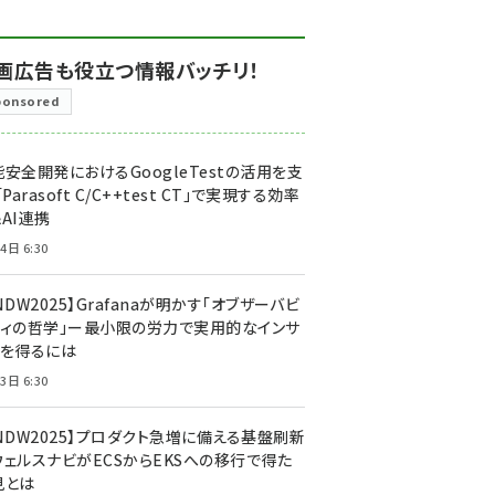
画広告も役立つ情報バッチリ！
ponsored
安全開発におけるGoogleTestの活用を支
「Parasoft C/C++test CT」で実現する効率
AI連携
4日 6:30
NDW2025】Grafanaが明かす「オブザーバビ
ティの哲学」ー最小限の労力で実用的なインサ
トを得るには
3日 6:30
CNDW2025】プロダクト急増に備える基盤刷新
ウェルスナビがECSからEKSへの移行で得た
見とは