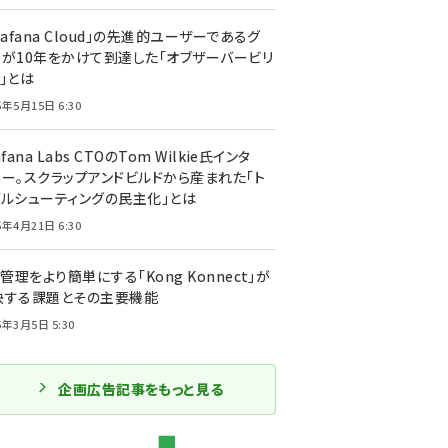
rafana Cloud」の先進的ユーザーであるグ
ーが10年をかけて到達した「オブザーバービリ
」とは
5年5月15日 6:30
afana Labs CTOのTom Wilkie氏インタ
ュー。スクラップアンドビルドから産まれた「ト
ブルシューティングの民主化」とは
5年4月21日 6:30
I管理をより簡単にする「Kong Konnect」が
決する課題とその主要機能
5年3月5日 5:30
企画広告記事をもっと見る