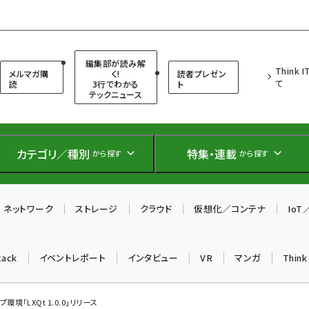
（シンクイット）
編集部が読み解
Think 
メルマガ購
く!
読者プレゼン
て
読
3行でわかる
ト
テックニュース
カテゴリ／種別
特集・連載
から探す
から探す
ネットワーク
ストレージ
クラウド
仮想化／コンテナ
Io
tack
イベントレポート
インタビュー
VR
マンガ
Thin
環境「LXQt 1.0.0」リリース