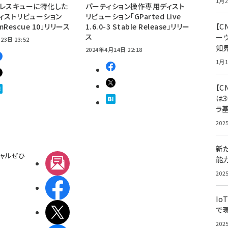
1月2
レスキューに特化した
パーティション操作専用ディスト
xディストリビューション
リビューション「GParted Live
emRescue 10」リリース
1.6.0-3 Stable Release」リリー
【
ス
ー
23日 23:52
知
2024年4月14日 22:18
1月1
【C
は3
ラ
202
新
ャルぜひ
能
メルマガ
202
Facebook
Io
で
X(エックス)
202