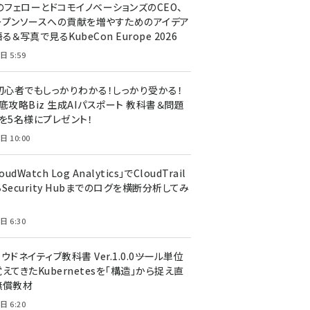
のフェローとドコモイノベーションズのCEO、
ープンソースへの貢献を増やすためのアイデア
る＆写真で見るKubeCon Europe 2026
日 5:59
T初心者でもしっかりわかる！しっかり受かる！
底攻略Biz 生成AIパスポート 教科書＆問題
』を5名様にプレゼント！
日 10:00
oudWatch Log Analytics」でCloudTrail
Security Hubまでのログを横断分析してみ
う
日 6:30
ウドネイティブ教科書 Ver.1.0.0――ツール単位
えてきたKubernetesを「構造」から捉え直
無償教材
日 6:20