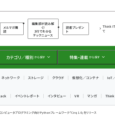
（シンクイット）
編集部が読み解
Think 
メルマガ購
く!
読者プレゼン
て
読
3行でわかる
ト
テックニュース
カテゴリ／種別
特集・連載
から探す
から探す
ネットワーク
ストレージ
クラウド
仮想化／コンテナ
Io
tack
イベントレポート
インタビュー
VR
マンガ
Thin
子コンピュータプログラミング向けPythonフレームワーク「Cirq 1.0」をリリース