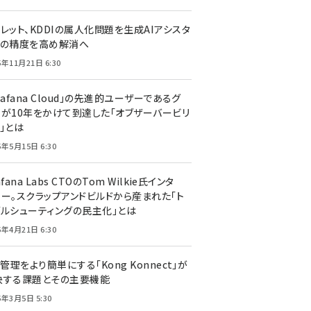
レット、KDDIの属人化問題を生成AIアシスタ
トの精度を高め解消へ
5年11月21日 6:30
rafana Cloud」の先進的ユーザーであるグ
ーが10年をかけて到達した「オブザーバービリ
」とは
5年5月15日 6:30
afana Labs CTOのTom Wilkie氏インタ
ュー。スクラップアンドビルドから産まれた「ト
ブルシューティングの民主化」とは
5年4月21日 6:30
I管理をより簡単にする「Kong Konnect」が
決する課題とその主要機能
5年3月5日 5:30