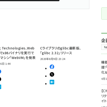
企
S
g Technologies、Web
Cライブラリのglibc最新版、
でx86バイナリを実行で
「glibc 2.32」リリース
マシン「WebVM」を発表
2020年8月9日 23:24
機能
6日 1:44
援!
化＆
4月1
【C
リ
イ