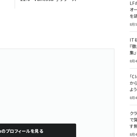
LF
オ
を語
8月5
I
『徹
集
8月4
「Cl
から
よ
8月4
クラ
で覚
す
n
のプロフィールを見る
8月4