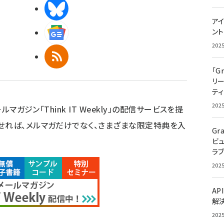
BlueSky
アイ
Googleニュース
ン
202
RSS
「G
リ
ティ
202
ルマガジン「Think IT Weekly」の配信サービスを提
せれば、メルマガだけでなく、さまざまな限定特典を入
Gr
ビ
ラ
202
AP
解
202