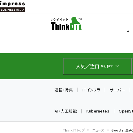
メ
イ
ソフト開発
Think IT
ン
企業IT
コ
製品導入
ン
Web担当者
EC担当者
テ
IoT・AI
ン
DCクラウド
人気／注目
から探す
研究・調査
ツ
エネルギー
に
ドローン
移
連載・特集
ITインフラ
サーバー
教育講座
動
AI・人工知能
Kubernetes
OpenS
Think ITトップ
ニュース
Google、量