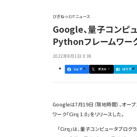
パ
びぎねっとITニュース
ン
Google、量子コン
く
Pythonフレームワーク
ず
2022年8月1日 0:38
シェア
ポスト
はてブ
Googleは7月19日（現地時間）、オ
ワーク
「Cirq 1.0」
をリリースした。
「Cirq」は、量子コンピュータプログ