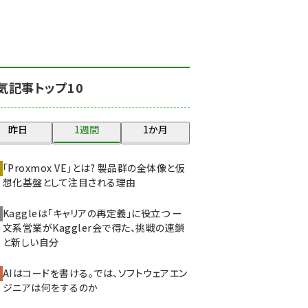
北海道をのんびり旅する
晴山佳須夫のヒント集！
(2000)
drupal (1921)
気記事トップ10
genai (1464)
ai crunch (1336)
昨日
1週間
1か月
abc123 (1334)
「Proxmox VE」とは? 製品群の全体像と仮
想化基盤として注目される理由
Kaggleは「キャリアの再定義」に役立つ ー
文系営業がKaggler会で得た、挑戦の連鎖
と新しい自分
AIはコードを書ける。では、ソフトウェアエン
ジニアは何をするのか