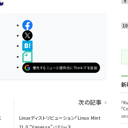
シェアする
ポストする
>ブクマする
noteで書く
優先するニュース提供元にThink ITを追加
新
次の記事
「R
「C
8月5
ス
Linuxディストリビューション「Linux Mint
21.0 “Vanessa”」リリース