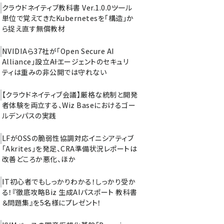
クラウドネイティブ教科書 Ver.1.0.0――ツール
単位で覚えてきたKubernetesを「構造」か
ら捉え直す無償教材
NVIDIAら37社が「Open Secure AI
Alliance」設立――AIエージェントのセキュリ
ティは重みの非公開では守れない
【クラウドネイティブ会議】厳格な統制と開発
者体験を両立する、Wiz Baseにおけるゴー
ルデンパスの実践
LFがOSSの脆弱性協調対応イニシアティブ
「Akrites」を発足、CRA準備状況レポートは
改善どころか悪化、ほか
IT初心者でもしっかりわかる！しっかり受か
る！『徹底攻略Biz 生成AIパスポート 教科書
＆問題集』を5名様にプレゼント！