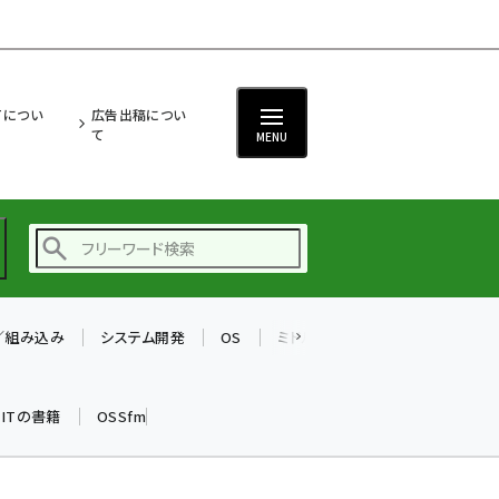
ITについ
広告出稿につい
て
MENU
T／組み込み
システム開発
OS
ミドルウェア
データベース
ai (2470)
加藤銘のチーム貢献～
k ITの書籍
OSSfm
仲間と築いた勝利の絆～
(2287)
iot女子会 (2243)