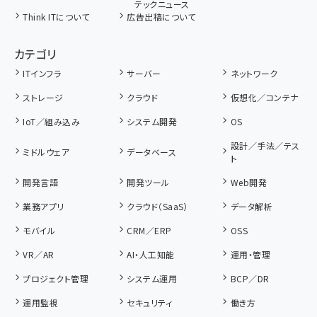
テックニュース
Think ITについて
広告出稿について
カテゴリ
ITインフラ
サーバー
ネットワーク
ストレージ
クラウド
仮想化／コンテナ
IoT／組み込み
システム開発
OS
設計／手法／テス
ミドルウェア
データベース
ト
開発言語
開発ツール
Web開発
業務アプリ
クラウド（SaaS）
データ解析
モバイル
CRM／ERP
OSS
VR／AR
AI・人工知能
運用・管理
プロジェクト管理
システム運用
BCP／DR
運用監視
セキュリティ
働き方