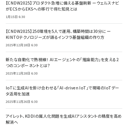
【CNDW2025】プロダクト急増に備える基盤刷新 ーウェルスナビ
がECSからEKSへの移行で得た知見とは
1月15日 6:30
【CNDW2025】250環境を5人で運用、構築時間は30分に ー
KINTOテクノロジーズが語るインフラ基盤組織の作り方
2025年12月18日 6:30
新たな自動化で熱視線！ AIエージェントの「推論能力」を支える2
つのコンポーネントとは？
2025年11月28日 6:30
IoTに生成AIを掛け合わせる「AI-driven IoT」で現場のIoTデー
タ活用を加速
2025年11月26日 6:30
アイレット、KDDIの属人化問題を生成AIアシスタントの精度を高め
解消へ