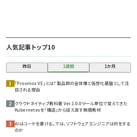
人気記事トップ10
昨日
1週間
1か月
「Proxmox VE」とは? 製品群の全体像と仮想化基盤として注
目される理由
クラウドネイティブ教科書 Ver.1.0.0――ツール単位で覚えてきた
Kubernetesを「構造」から捉え直す無償教材
AIはコードを書ける。では、ソフトウェアエンジニアは何をする
のか