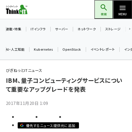
メ
Think IT（シンクイット）
イ
検索
MENU
ン
コ
連載・特集
ITインフラ
サーバー
ネットワーク
ストレージ
ン
テ
AI・人工知能
Kubernetes
OpenStack
イベントレポート
イン
ン
ツ
ai (2486)
に
びぎねっとITニュース
加藤銘のチーム貢献～仲間と築いた勝利の絆～ (2308)
移
IBM、量子コンピューティングサービスについ
動
て重要なアップグレードを発表
iot女子会 (2273)
北海道をのんびり旅する晴山佳須夫のヒント集！ (2025)
2017年11月20日 1:09
drupal (1947)
genai (1477)
優先するニュース提供元に追加
abc123 (1352)