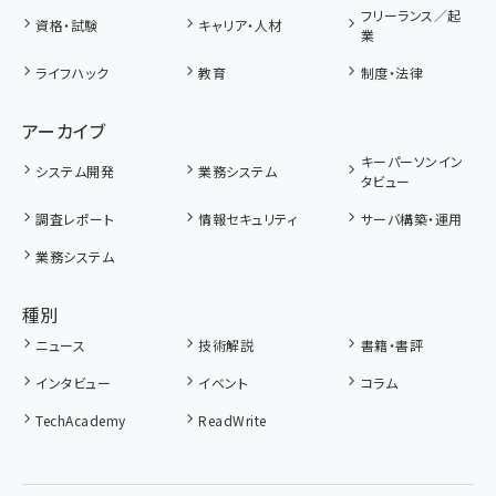
フリーランス／起
資格・試験
キャリア・人材
業
ライフハック
教育
制度・法律
アーカイブ
キーパーソンイン
システム開発
業務システム
タビュー
調査レポート
情報セキュリティ
サーバ構築・運用
業務システム
種別
ニュース
技術解説
書籍・書評
インタビュー
イベント
コラム
TechAcademy
ReadWrite