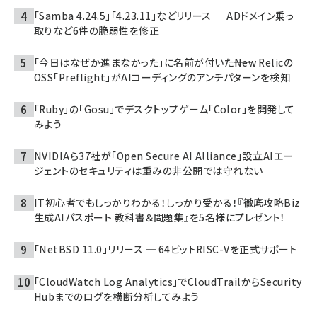
「Samba 4.24.5」「4.23.11」などリリース ─ ADドメイン乗っ
取りなど6件の脆弱性を修正
「今日はなぜか進まなかった」に名前が付いた――New Relicの
OSS「Preflight」がAIコーディングのアンチパターンを検知
「Ruby」の「Gosu」でデスクトップゲーム「Color」を開発して
みよう
NVIDIAら37社が「Open Secure AI Alliance」設立――AIエー
ジェントのセキュリティは重みの非公開では守れない
IT初心者でもしっかりわかる！しっかり受かる！『徹底攻略Biz
生成AIパスポート 教科書＆問題集』を5名様にプレゼント！
「NetBSD 11.0」リリース ─ 64ビットRISC-Vを正式サポート
「CloudWatch Log Analytics」でCloudTrailからSecurity
Hubまでのログを横断分析してみよう