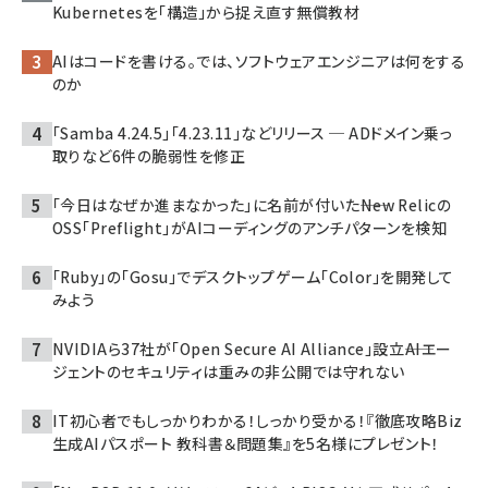
Kubernetesを「構造」から捉え直す無償教材
AIはコードを書ける。では、ソフトウェアエンジニアは何をする
のか
「Samba 4.24.5」「4.23.11」などリリース ─ ADドメイン乗っ
取りなど6件の脆弱性を修正
「今日はなぜか進まなかった」に名前が付いた――New Relicの
OSS「Preflight」がAIコーディングのアンチパターンを検知
「Ruby」の「Gosu」でデスクトップゲーム「Color」を開発して
みよう
NVIDIAら37社が「Open Secure AI Alliance」設立――AIエー
ジェントのセキュリティは重みの非公開では守れない
IT初心者でもしっかりわかる！しっかり受かる！『徹底攻略Biz
生成AIパスポート 教科書＆問題集』を5名様にプレゼント！