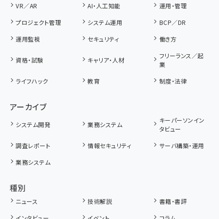
VR／AR
AI・人工知能
運用・管理
プロジェクト管理
システム運用
BCP／DR
運用監視
セキュリティ
働き方
フリーランス／起
資格・試験
キャリア・人材
業
ライフハック
教育
制度・法律
アーカイブ
キーパーソンイン
システム開発
業務システム
タビュー
調査レポート
情報セキュリティ
サーバ構築・運用
業務システム
種別
ニュース
技術解説
書籍・書評
インタビュー
イベント
コラム