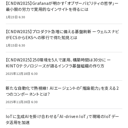
【CNDW2025】Grafanaが明かす「オブザーバビリティの哲学」ー
最小限の労力で実用的なインサイトを得るには
1月23日 6:30
【CNDW2025】プロダクト急増に備える基盤刷新 ーウェルスナビ
がECSからEKSへの移行で得た知見とは
1月15日 6:30
【CNDW2025】250環境を5人で運用、構築時間は30分に ー
KINTOテクノロジーズが語るインフラ基盤組織の作り方
2025年12月18日 6:30
新たな自動化で熱視線！ AIエージェントの「推論能力」を支える2
つのコンポーネントとは？
2025年11月28日 6:30
IoTに生成AIを掛け合わせる「AI-driven IoT」で現場のIoTデー
タ活用を加速