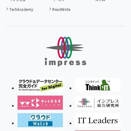
TechAcademy
ReadWrite