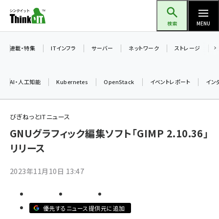
メ
Think IT（シンクイット）
イ
検索
MENU
ン
コ
連載・特集
ITインフラ
サーバー
ネットワーク
ストレージ
ン
テ
AI・人工知能
Kubernetes
OpenStack
イベントレポート
イン
ン
ツ
ai (2486)
に
びぎねっとITニュース
加藤銘のチーム貢献～仲間と築いた勝利の絆～ (2308)
移
GNUグラフィック編集ソフト「GIMP 2.10.36」
動
リリース
iot女子会 (2273)
北海道をのんびり旅する晴山佳須夫のヒント集！ (2025)
2023年11月10日 13:47
drupal (1947)
genai (1477)
優先するニュース提供元に追加
abc123 (1352)