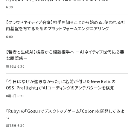
6:30
【クラウドネイティブ会議】相手を知ることから始める、使われる社
内基盤を育てるためのプラットフォームエンジニアリング
6:00
【若者と生成AI】検索から相談相手へ ーAIネイティブ世代に必要
な距離感ー
8月6日 6:30
「今日はなぜか進まなかった」に名前が付いた――New Relicの
OSS「Preflight」がAIコーディングのアンチパターンを検知
8月6日 6:20
「Ruby」の「Gosu」でデスクトップゲーム「Color」を開発してみよ
う
8月5日 6:30