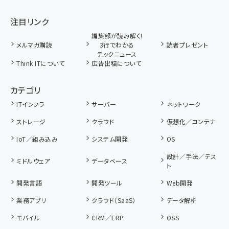
注目リンク
編集部が読み解く!
メルマガ購読
3行でわかる
読者プレゼント
テックニュース
Think ITについて
広告出稿について
カテゴリ
ITインフラ
サーバー
ネットワーク
ストレージ
クラウド
仮想化／コンテナ
IoT／組み込み
システム開発
OS
設計／手法／テス
ミドルウェア
データベース
ト
開発言語
開発ツール
Web開発
業務アプリ
クラウド（SaaS）
データ解析
モバイル
CRM／ERP
OSS