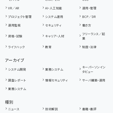
VR／AR
AI・人工知能
運用・管理
プロジェクト管理
システム運用
BCP／DR
運用監視
セキュリティ
働き方
フリーランス／起
資格・試験
キャリア・人材
業
ライフハック
教育
制度・法律
アーカイブ
キーパーソンイン
システム開発
業務システム
タビュー
調査レポート
情報セキュリティ
サーバ構築・運用
業務システム
種別
ニュース
技術解説
書籍・書評