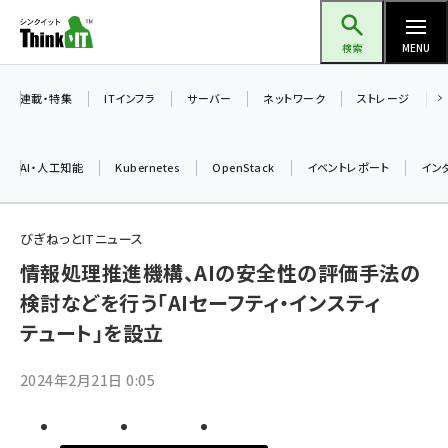
メ
Think IT（シンクイット）
イ
検索
MENU
ン
コ
連載・特集
ITインフラ
サーバー
ネットワーク
ストレージ
ン
テ
AI・人工知能
Kubernetes
OpenStack
イベントレポート
イン
ン
ツ
ai (2475)
に
びぎねっとITニュース
加藤銘のチーム貢献～仲間と築いた勝利の絆～ (2297)
移
情報処理推進機構、AIの安全性の評価手法の
動
検討などを行う「AIセーフティ・インスティ
iot女子会 (2248)
テュート」を設立
北海道をのんびり旅する晴山佳須夫のヒント集！ (2008)
drupal (1929)
2024年2月21日 0:05
genai (1468)
abc123 (1341)