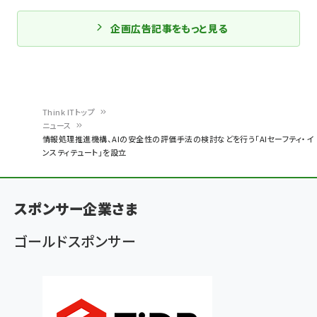
企画広告記事をもっと見る
Think ITトップ
ニュース
パ
情報処理推進機構、AIの安全性の評価手法の検討などを行う「AIセーフティ・イ
ンスティテュート」を設立
ン
く
ず
スポンサー企業さま
ゴールドスポンサー