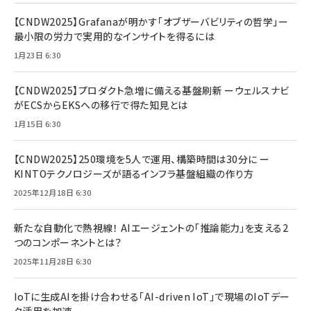
【CNDW2025】Grafanaが明かす「オブザーバビリティの哲学」ー
最小限の労力で実用的なインサイトを得るには
1月23日 6:30
【CNDW2025】プロダクト急増に備える基盤刷新 ーウェルスナビ
がECSからEKSへの移行で得た知見とは
1月15日 6:30
【CNDW2025】250環境を5人で運用、構築時間は30分に ー
KINTOテクノロジーズが語るインフラ基盤組織の作り方
2025年12月18日 6:30
新たな自動化で熱視線！ AIエージェントの「推論能力」を支える2
つのコンポーネントとは？
2025年11月28日 6:30
IoTに生成AIを掛け合わせる「AI-driven IoT」で現場のIoTデー