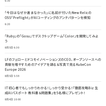
6:30
「今日はなぜか進まなかった」に名前が付いた――New Relicの
OSS「Preflight」がAIコーディングのアンチパターンを検知
6:20
「Ruby」の「Gosu」でデスクトップゲーム「Color」を開発してみよ
う
8月5日 6:30
LFのフェローとドコモイノベーションズのCEO、オープンソースへの
貢献を増やすためのアイデアを語る＆写真で見るKubeCon
Europe 2026
8月5日 5:59
IT初心者でもしっかりわかる！しっかり受かる！『徹底攻略Biz 生
成AIパスポート 教科書＆問題集』を5名様にプレゼント！
8月4日 10:00