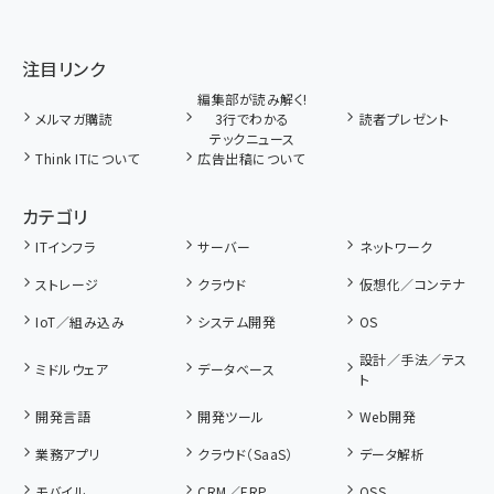
注目リンク
編集部が読み解く!
メルマガ購読
3行でわかる
読者プレゼント
テックニュース
Think ITについて
広告出稿について
カテゴリ
ITインフラ
サーバー
ネットワーク
ストレージ
クラウド
仮想化／コンテナ
IoT／組み込み
システム開発
OS
設計／手法／テス
ミドルウェア
データベース
ト
開発言語
開発ツール
Web開発
業務アプリ
クラウド（SaaS）
データ解析
モバイル
CRM／ERP
OSS