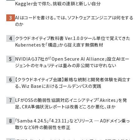
Kaggler会で得た、挑戦の連鎖と新しい自分
AIはコードを書ける。では、ソフトウェアエンジニアは何をする
のか
クラウドネイティブ教科書 Ver.1.0.0――ツール単位で覚えてきた
Kubernetesを「構造」から捉え直す無償教材
NVIDIAら37社が「Open Secure AI Alliance」設立――AIエー
ジェントのセキュリティは重みの非公開では守れない
【クラウドネイティブ会議】厳格な統制と開発者体験を両立す
る、Wiz Baseにおけるゴールデンパスの実践
LFがOSSの脆弱性協調対応イニシアティブ「Akrites」を発
足、CRA準備状況レポートは改善どころか悪化、ほか
「Samba 4.24.5」「4.23.11」などリリース ─ ADドメイン乗っ
取りなど6件の脆弱性を修正