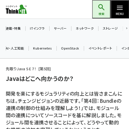
メ
Think IT（シンクイット）
イ
検索
MENU
ン
コ
連載・特集
ITインフラ
サーバー
ネットワーク
ストレージ
ン
テ
AI・人工知能
Kubernetes
OpenStack
イベントレポート
イン
ン
ツ
ai (2504)
に
先取りJava SE 7！
第
5
回
加藤銘のチーム貢献～仲間と築いた勝利の絆～ (2325)
移
Javaはどこへ向かうのか？
動
iot女子会 (2290)
開発を楽にするモジュラリティの向上とは皆さまこんに
北海道をのんびり旅する晴山佳須夫のヒント集！ (2047)
ちは。チェンジビジョンの近藤です。「第4回：Bundleの
連携の制御の仕組みを理解しよう！」では、モジュール
drupal (1963)
間の連携についてソースコードを基に解説しました。モ
genai (1492)
ジュール間を連携させることによって、どうやって動的
abc123 (1367)