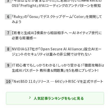
「今日はなぜか進まなかった」に名前が付いた――New Relicの
OSS「Preflight」がAIコーディングのアンチパターンを検知
「Ruby」の「Gosu」でデスクトップゲーム「Color」を開発して
みよう
【若者と生成AI】検索から相談相手へ ーAIネイティブ世代に
必要な距離感ー
NVIDIAら37社が「Open Secure AI Alliance」設立――AIエー
ジェントのセキュリティは重みの非公開では守れない
IT初心者でもしっかりわかる！しっかり受かる！『徹底攻略Biz
生成AIパスポート 教科書＆問題集』を5名様にプレゼント！
「NetBSD 11.0」リリース ─ 64ビットRISC-Vを正式サポート
人気記事ランキングをもっと見る