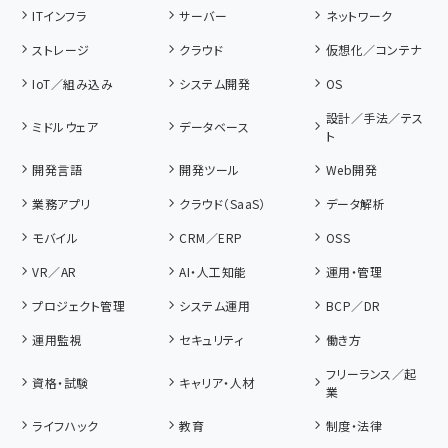
ITインフラ
サーバー
ネットワーク
ストレージ
クラウド
仮想化／コンテナ
IoT／組み込み
システム開発
OS
設計／手法／テス
ミドルウェア
データベース
ト
開発言語
開発ツール
Web開発
業務アプリ
クラウド（SaaS）
データ解析
モバイル
CRM／ERP
OSS
VR／AR
AI・人工知能
運用・管理
プロジェクト管理
システム運用
BCP／DR
運用監視
セキュリティ
働き方
フリーランス／起
資格・試験
キャリア・人材
業
ライフハック
教育
制度・法律