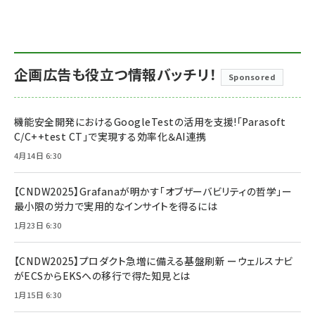
企画広告も役立つ情報バッチリ！
Sponsored
機能安全開発におけるGoogleTestの活用を支援!「Parasoft
C/C++test CT」で実現する効率化＆AI連携
4月14日 6:30
【CNDW2025】Grafanaが明かす「オブザーバビリティの哲学」ー
最小限の労力で実用的なインサイトを得るには
1月23日 6:30
【CNDW2025】プロダクト急増に備える基盤刷新 ーウェルスナビ
がECSからEKSへの移行で得た知見とは
1月15日 6:30