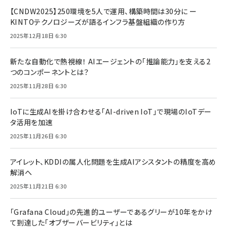
【CNDW2025】250環境を5人で運用、構築時間は30分に ー
KINTOテクノロジーズが語るインフラ基盤組織の作り方
2025年12月18日 6:30
新たな自動化で熱視線！ AIエージェントの「推論能力」を支える2
つのコンポーネントとは？
2025年11月28日 6:30
IoTに生成AIを掛け合わせる「AI-driven IoT」で現場のIoTデー
タ活用を加速
2025年11月26日 6:30
アイレット、KDDIの属人化問題を生成AIアシスタントの精度を高め
解消へ
2025年11月21日 6:30
「Grafana Cloud」の先進的ユーザーであるグリーが10年をかけ
て到達した「オブザーバービリティ」とは