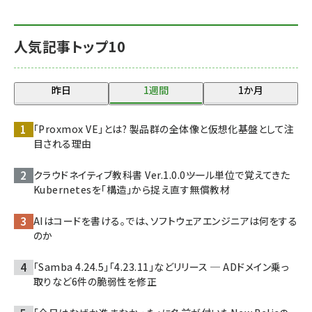
人気記事トップ10
昨日
1週間
1か月
「Proxmox VE」とは? 製品群の全体像と仮想化基盤として注
目される理由
クラウドネイティブ教科書 Ver.1.0.0――ツール単位で覚えてきた
Kubernetesを「構造」から捉え直す無償教材
AIはコードを書ける。では、ソフトウェアエンジニアは何をする
のか
「Samba 4.24.5」「4.23.11」などリリース ─ ADドメイン乗っ
取りなど6件の脆弱性を修正