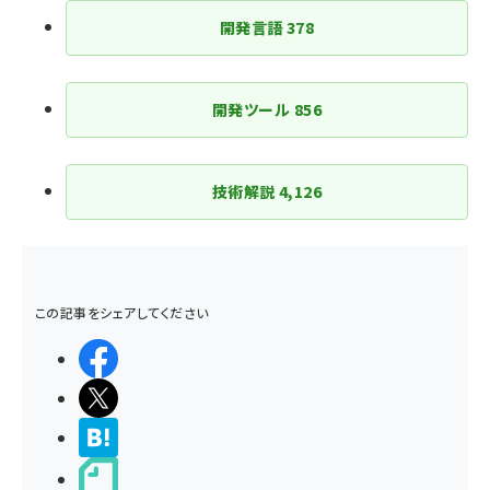
ジ
開発言語
378
送
り
開発ツール
856
技術解説
4,126
この記事をシェアしてください
シェアする
ポストする
>ブクマする
noteで書く