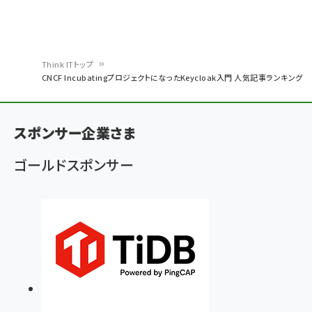
Think ITトップ
CNCF IncubatingプロジェクトになったKeycloak入門 人気記事ランキング
パ
ン
スポンサー企業さま
く
ず
ゴールドスポンサー