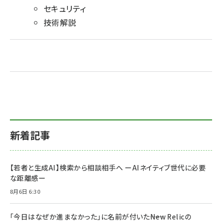
セキュリティ
技術解説
新着記事
【若者と生成AI】検索から相談相手へ ーAIネイティブ世代に必要
な距離感ー
8月6日 6:30
「今日はなぜか進まなかった」に名前が付いた――New Relicの