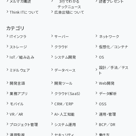
メルマガ購読
3行でわかる
読者プレゼント
テックニュース
Think ITについて
広告出稿について
カテゴリ
ITインフラ
サーバー
ネットワーク
ストレージ
クラウド
仮想化／コンテナ
IoT／組み込み
システム開発
OS
設計／手法／テス
ミドルウェア
データベース
ト
開発言語
開発ツール
Web開発
業務アプリ
クラウド（SaaS）
データ解析
モバイル
CRM／ERP
OSS
VR／AR
AI・人工知能
運用・管理
プロジェクト管理
システム運用
BCP／DR
運用監視
セキュリティ
働き方