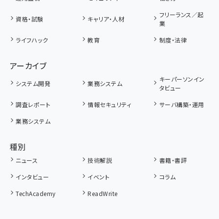
フリーランス／起
資格・試験
キャリア・人材
業
ライフハック
教育
制度・法律
アーカイブ
キーパーソンイン
システム開発
業務システム
タビュー
調査レポート
情報セキュリティ
サーバ構築・運用
業務システム
種別
ニュース
技術解説
書籍・書評
インタビュー
イベント
コラム
TechAcademy
ReadWrite