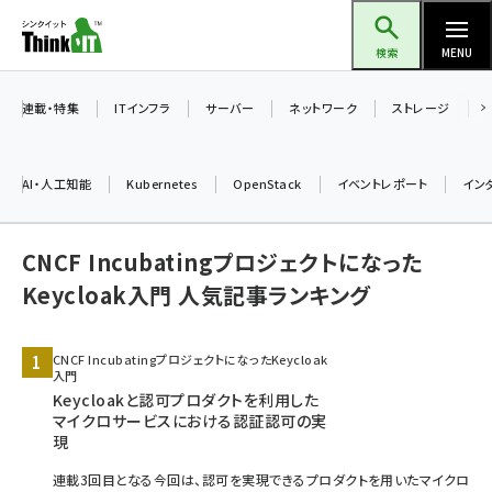
メ
Think IT（シンクイット）
イ
検索
MENU
ン
コ
連載・特集
ITインフラ
サーバー
ネットワーク
ストレージ
ン
テ
AI・人工知能
Kubernetes
OpenStack
イベントレポート
イン
ン
ツ
ai (2480)
CNCF Incubatingプロジェクトになった
に
加藤銘のチーム貢献～仲間と築いた勝利の絆～ (2304)
移
Keycloak入門 人気記事ランキング
動
iot女子会 (2263)
CNCF IncubatingプロジェクトになったKeycloak
北海道をのんびり旅する晴山佳須夫のヒント集！ (2017)
入門
Keycloakと認可プロダクトを利用した
drupal (1940)
マイクロサービスにおける認証認可の実
現
genai (1473)
連載3回目となる今回は、認可を実現できるプロダクトを用いたマイクロ
ai crunch (1347)