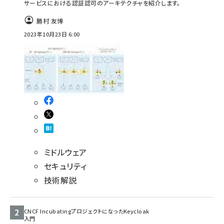
サービスにおける認証認可のアーキテクチャを紹介します。
abc123 (1346)
勝村 友博
2023年10月23日 6:00
ミドルウェア
セキュリティ
技術解説
CNCF IncubatingプロジェクトになったKeycloak
入門