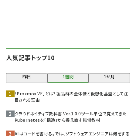
人気記事トップ10
昨日
1週間
1か月
「Proxmox VE」とは? 製品群の全体像と仮想化基盤として注
目される理由
クラウドネイティブ教科書 Ver.1.0.0――ツール単位で覚えてきた
Kubernetesを「構造」から捉え直す無償教材
AIはコードを書ける。では、ソフトウェアエンジニアは何をする