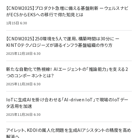
【CNDW2025】プロダクト急増に備える基盤刷新 ーウェルスナビ
がECSからEKSへの移行で得た知見とは
1月15日 6:30
【CNDW2025】250環境を5人で運用、構築時間は30分に ー
KINTOテクノロジーズが語るインフラ基盤組織の作り方
2025年12月18日 6:30
新たな自動化で熱視線！ AIエージェントの「推論能力」を支える2
つのコンポーネントとは？
2025年11月28日 6:30
IoTに生成AIを掛け合わせる「AI-driven IoT」で現場のIoTデー
タ活用を加速
2025年11月26日 6:30
アイレット、KDDIの属人化問題を生成AIアシスタントの精度を高め
解消へ