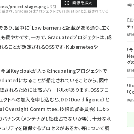
8月7
cess/project-stages.png
より引
nと記載され、GraduatedプロジェクトはGraduationと記載されている
【若
テ
あり、図中に「Low barrier」と記載がある通り、広く
8月6
緩やかです。一方で、Graduatedプロジェクトは、成
ことが想定されるOSSです。Kubernetesや
「
――
グ
回Keycloakが入ったIncubatingプロジェクトで
8月6
Graduatedになることが想定されていることから、図中
「R
ある通り、承認されるためには高いハードルがあります。OSSプロ
「C
ェクトへの加入を申し込むと、DD（Due diligence）と
8月5
l Oversight Committee、技術監督委員会）によっ
ガバナンス（メンテナが1社独占でないか等）、十分な利
キュリティを確保するプロセスがあるか、等について調