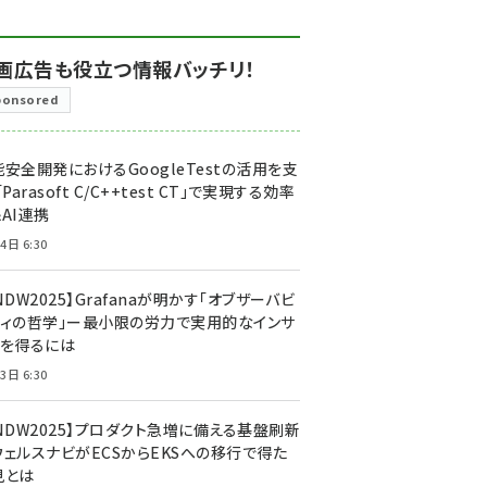
画広告も役立つ情報バッチリ！
ponsored
安全開発におけるGoogleTestの活用を支
「Parasoft C/C++test CT」で実現する効率
AI連携
4日 6:30
NDW2025】Grafanaが明かす「オブザーバビ
ティの哲学」ー最小限の労力で実用的なインサ
トを得るには
3日 6:30
CNDW2025】プロダクト急増に備える基盤刷新
ウェルスナビがECSからEKSへの移行で得た
見とは