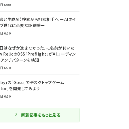
日 6:00
者と生成AI】検索から相談相手へ ーAIネイ
ィブ世代に必要な距離感ー
日 6:30
今日はなぜか進まなかった」に名前が付いた
New RelicのOSS「Preflight」がAIコーディン
のアンチパターンを検知
日 6:20
uby」の「Gosu」でデスクトップゲーム
olor」を開発してみよう
日 6:30
新着記事をもっと見る