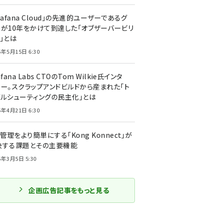
rafana Cloud」の先進的ユーザーであるグ
ーが10年をかけて到達した「オブザーバービリ
」とは
5年5月15日 6:30
afana Labs CTOのTom Wilkie氏インタ
ュー。スクラップアンドビルドから産まれた「ト
ブルシューティングの民主化」とは
5年4月21日 6:30
I管理をより簡単にする「Kong Konnect」が
決する課題とその主要機能
5年3月5日 5:30
企画広告記事をもっと見る