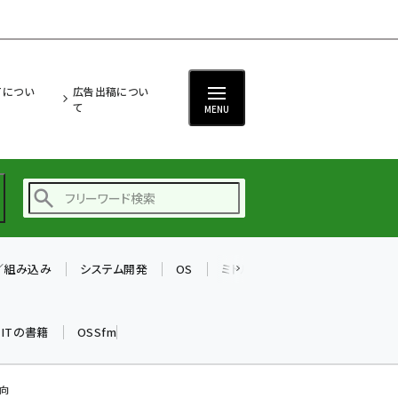
ITについ
広告出稿につい
て
MENU
T／組み込み
システム開発
OS
ミドルウェア
データベース
ai (2508)
加藤銘のチーム貢献～
k ITの書籍
OSSfm
仲間と築いた勝利の絆～
(2329)
iot女子会 (2295)
動向