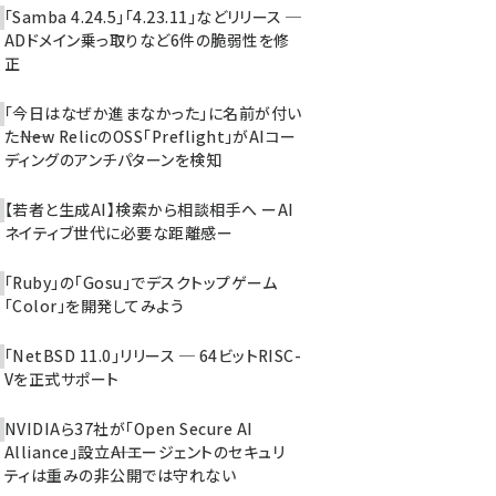
「Samba 4.24.5」「4.23.11」などリリース ─
ADドメイン乗っ取りなど6件の脆弱性を修
正
「今日はなぜか進まなかった」に名前が付い
た――New RelicのOSS「Preflight」がAIコー
ディングのアンチパターンを検知
【若者と生成AI】検索から相談相手へ ーAI
ネイティブ世代に必要な距離感ー
「Ruby」の「Gosu」でデスクトップゲーム
「Color」を開発してみよう
「NetBSD 11.0」リリース ─ 64ビットRISC-
Vを正式サポート
NVIDIAら37社が「Open Secure AI
Alliance」設立――AIエージェントのセキュリ
ティは重みの非公開では守れない