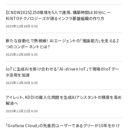
【CNDW2025】250環境を5人で運用、構築時間は30分に ー
KINTOテクノロジーズが語るインフラ基盤組織の作り方
2025年12月18日 6:30
新たな自動化で熱視線！ AIエージェントの「推論能力」を支える2
つのコンポーネントとは？
2025年11月28日 6:30
IoTに生成AIを掛け合わせる「AI-driven IoT」で現場のIoTデー
タ活用を加速
2025年11月26日 6:30
アイレット、KDDIの属人化問題を生成AIアシスタントの精度を高め
解消へ
2025年11月21日 6:30
「Grafana Cloud」の先進的ユーザーであるグリーが10年をかけ