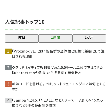
人気記事トップ10
昨日
1週間
1か月
「Proxmox VE」とは? 製品群の全体像と仮想化基盤として注
目される理由
クラウドネイティブ教科書 Ver.1.0.0――ツール単位で覚えてきた
Kubernetesを「構造」から捉え直す無償教材
AIはコードを書ける。では、ソフトウェアエンジニアは何をする
のか
「Samba 4.24.5」「4.23.11」などリリース ─ ADドメイン乗っ
取りなど6件の脆弱性を修正