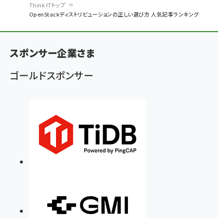
Think ITトップ
OpenStackディストリビューションの正しい選び方 人気記事ランキング
パ
ン
スポンサー企業さま
く
ず
ゴールドスポンサー