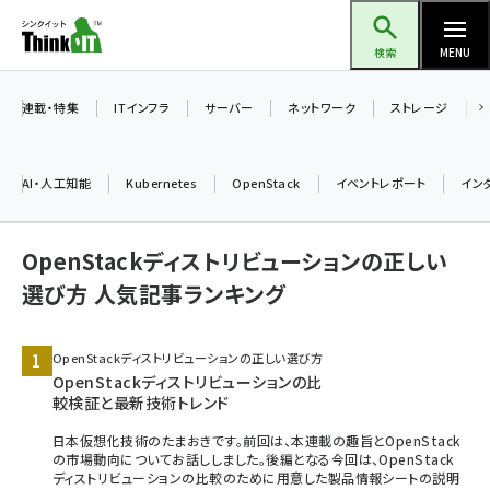
メ
Think IT（シンクイット）
イ
検索
MENU
ン
コ
連載・特集
ITインフラ
サーバー
ネットワーク
ストレージ
ン
テ
AI・人工知能
Kubernetes
OpenStack
イベントレポート
イン
ン
ツ
ai (2508)
OpenStackディストリビューションの正しい
に
加藤銘のチーム貢献～仲間と築いた勝利の絆～ (2329)
移
選び方 人気記事ランキング
動
iot女子会 (2295)
OpenStackディストリビューションの正しい選び方
北海道をのんびり旅する晴山佳須夫のヒント集！ (2050)
OpenStackディストリビューションの比
較検証と最新技術トレンド
drupal (1966)
日本仮想化技術のたまおきです。前回は、本連載の趣旨とOpenStack
genai (1494)
の市場動向についてお話ししました。後編となる今回は、OpenStack
ディストリビューションの比較のために用意した製品情報シートの説明
abc123 (1371)