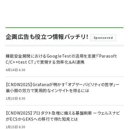
企画広告も役立つ情報バッチリ！
Sponsored
機能安全開発におけるGoogleTestの活用を支援!「Parasoft
C/C++test CT」で実現する効率化＆AI連携
4月14日 6:30
【CNDW2025】Grafanaが明かす「オブザーバビリティの哲学」ー
最小限の労力で実用的なインサイトを得るには
1月23日 6:30
【CNDW2025】プロダクト急増に備える基盤刷新 ーウェルスナビ
がECSからEKSへの移行で得た知見とは
1月15日 6:30