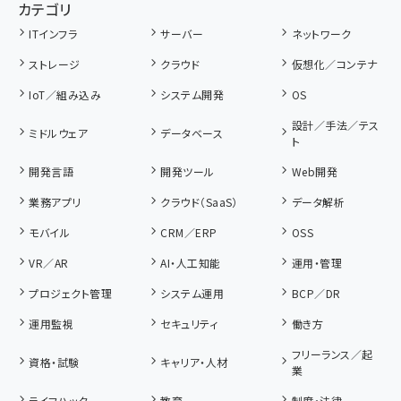
カテゴリ
ITインフラ
サーバー
ネットワーク
ストレージ
クラウド
仮想化／コンテナ
IoT／組み込み
システム開発
OS
設計／手法／テス
ミドルウェア
データベース
ト
開発言語
開発ツール
Web開発
業務アプリ
クラウド（SaaS）
データ解析
モバイル
CRM／ERP
OSS
VR／AR
AI・人工知能
運用・管理
プロジェクト管理
システム運用
BCP／DR
運用監視
セキュリティ
働き方
フリーランス／起
資格・試験
キャリア・人材
業
ライフハック
教育
制度・法律