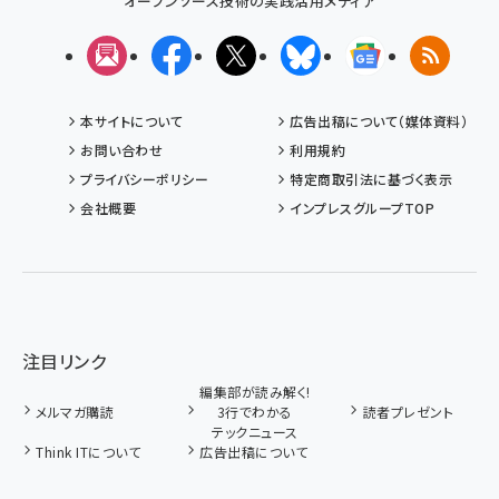
オープンソース技術の実践活用メディア
メルマガ
Facebook
X(エックス)
Bluesky
Googleニュ
RSS
本サイトについて
広告出稿について（媒体資料）
お問い合わせ
利用規約
プライバシーポリシー
特定商取引法に基づく表示
会社概要
インプレスグループTOP
注目リンク
編集部が読み解く!
メルマガ購読
3行でわかる
読者プレゼント
テックニュース
Think ITについて
広告出稿について