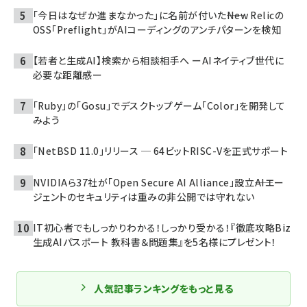
「今日はなぜか進まなかった」に名前が付いた――New Relicの
OSS「Preflight」がAIコーディングのアンチパターンを検知
【若者と生成AI】検索から相談相手へ ーAIネイティブ世代に
必要な距離感ー
「Ruby」の「Gosu」でデスクトップゲーム「Color」を開発して
みよう
「NetBSD 11.0」リリース ─ 64ビットRISC-Vを正式サポート
NVIDIAら37社が「Open Secure AI Alliance」設立――AIエー
ジェントのセキュリティは重みの非公開では守れない
IT初心者でもしっかりわかる！しっかり受かる！『徹底攻略Biz
生成AIパスポート 教科書＆問題集』を5名様にプレゼント！
人気記事ランキングをもっと見る