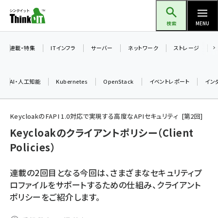
メ
Think IT（シンクイット）
イ
検索
MENU
ン
コ
連載・特集
ITインフラ
サーバー
ネットワーク
ストレージ
ン
テ
AI・人工知能
Kubernetes
OpenStack
イベントレポート
イン
ン
ツ
ai (2475)
に
KeycloakのFAPI 1.0対応で実現する高度なAPIセキュリティ
第
2
回
加藤銘のチーム貢献～仲間と築いた勝利の絆～ (2297)
移
Keycloakのクライアントポリシー（Client
動
Policies）
iot女子会 (2248)
北海道をのんびり旅する晴山佳須夫のヒント集！ (2008)
連載の2回目となる今回は、さまざまなセキュリティプ
drupal (1929)
ロファイルをサポートするための仕組み、クライアント
ポリシーをご紹介します。
genai (1468)
abc123 (1341)