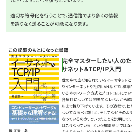
元されます。これを復号といいます。
適切な符号化を行うことで、通信路でより多くの情報
を誤りなく送ることが可能になります。
この記事のもとになった書籍
完全マスターしたい人のた
サネット＆TCP/IP入門
世の中で広く知られているイーサネットとTC
りインターネットや社内LANなどで、標
いるネットワーク方式とプロトコルについ
各項目については初歩的なレベルから解
ルまで掘り下げています。 その過程で、
ついてなるべく詳しく、そしてなぜそのよ
なっているのか、といったことを説明してい
はこうなっている」という知識だけではな
榊 正憲 著
をするために、どのような原理でそうなっ