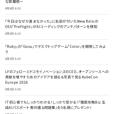
な距離感ー
8月6日 6:30
「今日はなぜか進まなかった」に名前が付いた――New Relicの
OSS「Preflight」がAIコーディングのアンチパターンを検知
8月6日 6:20
「Ruby」の「Gosu」でデスクトップゲーム「Color」を開発してみよ
う
8月5日 6:30
LFのフェローとドコモイノベーションズのCEO、オープンソースへの
貢献を増やすためのアイデアを語る＆写真で見るKubeCon
Europe 2026
8月5日 5:59
IT初心者でもしっかりわかる！しっかり受かる！『徹底攻略Biz 生
成AIパスポート 教科書＆問題集』を5名様にプレゼント！