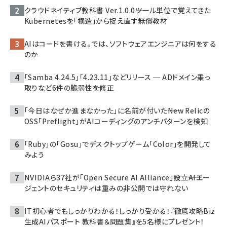
クラウドネイティブ教科書 Ver.1.0.0――ツール単位で覚えてきた
Kubernetesを「構造」から捉え直す無償教材
AIはコードを書ける。では、ソフトウェアエンジニアは何をする
のか
「Samba 4.24.5」「4.23.11」などリリース ─ ADドメイン乗っ
取りなど6件の脆弱性を修正
「今日はなぜか進まなかった」に名前が付いた――New Relicの
OSS「Preflight」がAIコーディングのアンチパターンを検知
「Ruby」の「Gosu」でデスクトップゲーム「Color」を開発して
みよう
NVIDIAら37社が「Open Secure AI Alliance」設立――AIエー
ジェントのセキュリティは重みの非公開では守れない
IT初心者でもしっかりわかる！しっかり受かる！『徹底攻略Biz
生成AIパスポート 教科書＆問題集』を5名様にプレゼント！