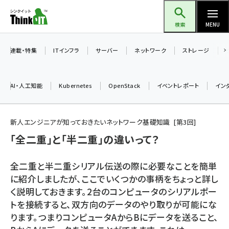
メ
Think IT（シンクイット）
イ
検索
MENU
ン
コ
連載・特集
ITインフラ
サーバー
ネットワーク
ストレージ
ン
テ
AI・人工知能
Kubernetes
OpenStack
イベントレポート
イン
ン
ツ
ai (2480)
に
新人エンジニアが知っておきたいネットワーク基礎知識
第
3
回
加藤銘のチーム貢献～仲間と築いた勝利の絆～ (2304)
移
「全二重」と「半二重」の違いって？
動
iot女子会 (2263)
全二重と半二重シリアル伝送の際に必要なことを簡単
北海道をのんびり旅する晴山佳須夫のヒント集！ (2017)
に紹介しましたが、ここでいくつかの事柄をちょっと詳し
く説明しておきます。2台のコンピュータのシリアルポー
drupal (1940)
トを接続すると、双方向のデータのやり取りが可能にな
genai (1473)
ります。つまりコンピュータAからBにデータを送ること、
ai crunch (1347)