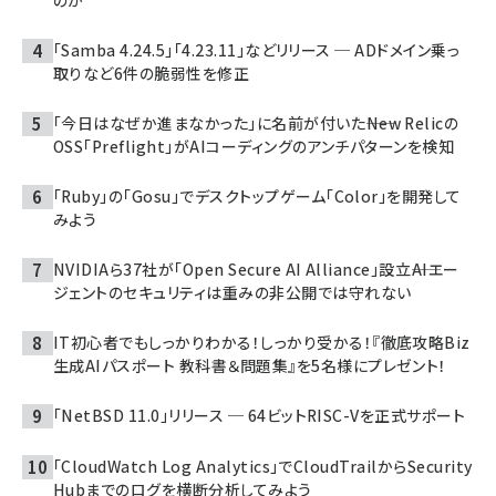
「Samba 4.24.5」「4.23.11」などリリース ─ ADドメイン乗っ
取りなど6件の脆弱性を修正
「今日はなぜか進まなかった」に名前が付いた――New Relicの
OSS「Preflight」がAIコーディングのアンチパターンを検知
「Ruby」の「Gosu」でデスクトップゲーム「Color」を開発して
みよう
NVIDIAら37社が「Open Secure AI Alliance」設立――AIエー
ジェントのセキュリティは重みの非公開では守れない
IT初心者でもしっかりわかる！しっかり受かる！『徹底攻略Biz
生成AIパスポート 教科書＆問題集』を5名様にプレゼント！
「NetBSD 11.0」リリース ─ 64ビットRISC-Vを正式サポート
「CloudWatch Log Analytics」でCloudTrailからSecurity
Hubまでのログを横断分析してみよう