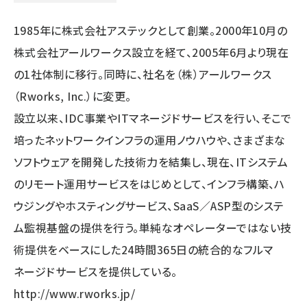
ai crunch (1353)
1985年に株式会社アステックとして創業。2000年10月の
株式会社アールワークス設立を経て、2005年6月より現在
の1社体制に移行。同時に、社名を（株）アールワークス
（Rworks, Inc.）に変更。
設立以来、IDC事業やITマネージドサービスを行い、そこで
培ったネットワークインフラの運用ノウハウや、さまざまな
ソフトウェアを開発した技術力を結集し、現在、ITシステム
のリモート運用サービスをはじめとして、インフラ構築、ハ
ウジングやホスティングサービス、SaaS／ASP型のシステ
ム監視基盤の提供を行う。単純なオペレーターではない技
術提供をベースにした24時間365日の統合的なフルマ
ネージドサービスを提供している。
http://www.rworks.jp/