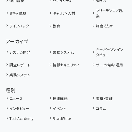
運用監視
セキュリティ
働き方
フリーランス／起
資格・試験
キャリア・人材
業
ライフハック
教育
制度・法律
アーカイブ
キーパーソンイン
システム開発
業務システム
タビュー
調査レポート
情報セキュリティ
サーバ構築・運用
業務システム
種別
ニュース
技術解説
書籍・書評
インタビュー
イベント
コラム
TechAcademy
ReadWrite