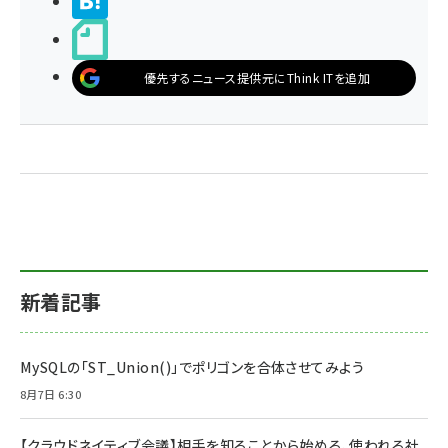
>ブクマする
noteで書く
優先するニュース提供元にThink ITを追加
新着記事
MySQLの「ST_Union()」でポリゴンを合体させてみよう
8月7日 6:30
【クラウドネイティブ会議】相手を知ることから始める、使われる社