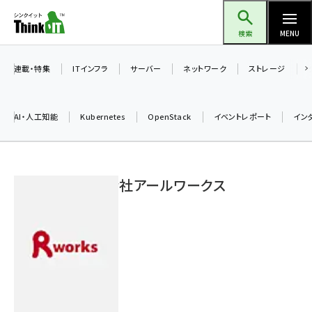
メ
Think IT（シンクイット）
イ
検索
MENU
ン
コ
連載・特集
ITインフラ
サーバー
ネットワーク
ストレージ
ン
テ
AI・人工知能
Kubernetes
OpenStack
イベントレポート
イン
ン
ツ
ai (2493)
に
株式会社アールワークス
加藤銘のチーム貢献～仲間と築いた勝利の絆～ (2314)
移
動
iot女子会 (2279)
北海道をのんびり旅する晴山佳須夫のヒント集！ (2034)
drupal (1955)
genai (1483)
abc123 (1358)