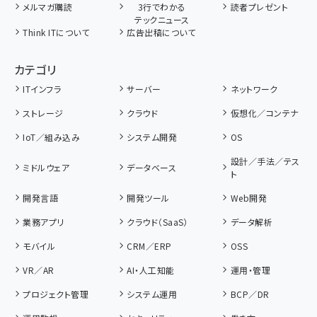
メルマガ購読
3行でわかる
読者プレゼント
テックニュース
Think ITについて
広告出稿について
カテゴリ
ITインフラ
サーバー
ネットワーク
ストレージ
クラウド
仮想化／コンテナ
IoT／組み込み
システム開発
OS
設計／手法／テス
ミドルウェア
データベース
ト
開発言語
開発ツール
Web開発
業務アプリ
クラウド（SaaS）
データ解析
モバイル
CRM／ERP
OSS
VR／AR
AI・人工知能
運用・管理
プロジェクト管理
システム運用
BCP／DR