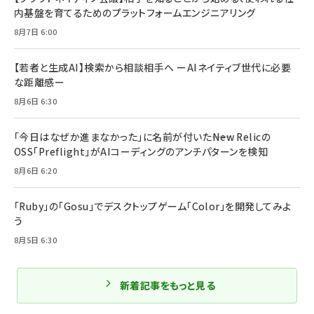
内基盤を育てるためのプラットフォームエンジニアリング
8月7日 6:00
【若者と生成AI】検索から相談相手へ ーAIネイティブ世代に必要
な距離感ー
8月6日 6:30
「今日はなぜか進まなかった」に名前が付いた――New Relicの
OSS「Preflight」がAIコーディングのアンチパターンを検知
8月6日 6:20
「Ruby」の「Gosu」でデスクトップゲーム「Color」を開発してみよ
う
8月5日 6:30
新着記事をもっと見る