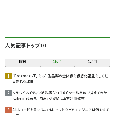
人気記事トップ10
昨日
1週間
1か月
「Proxmox VE」とは? 製品群の全体像と仮想化基盤として注
目される理由
クラウドネイティブ教科書 Ver.1.0.0――ツール単位で覚えてきた
Kubernetesを「構造」から捉え直す無償教材
AIはコードを書ける。では、ソフトウェアエンジニアは何をする
のか