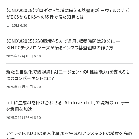
【CNDW2025】プロダクト急増に備える基盤刷新 ーウェルスナビ
がECSからEKSへの移行で得た知見とは
1月15日 6:30
【CNDW2025】250環境を5人で運用、構築時間は30分に ー
KINTOテクノロジーズが語るインフラ基盤組織の作り方
2025年12月18日 6:30
新たな自動化で熱視線！ AIエージェントの「推論能力」を支える2
つのコンポーネントとは？
2025年11月28日 6:30
IoTに生成AIを掛け合わせる「AI-driven IoT」で現場のIoTデー
タ活用を加速
2025年11月26日 6:30
アイレット、KDDIの属人化問題を生成AIアシスタントの精度を高め