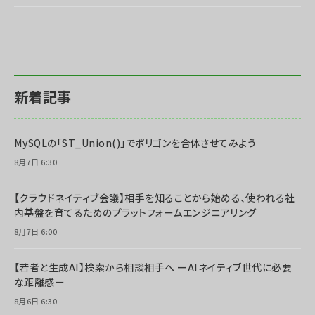
ai crunch (1365)
新着記事
MySQLの「ST_Union()」でポリゴンを合体させてみよう
8月7日 6:30
【クラウドネイティブ会議】相手を知ることから始める、使われる社
内基盤を育てるためのプラットフォームエンジニアリング
8月7日 6:00
【若者と生成AI】検索から相談相手へ ーAIネイティブ世代に必要
な距離感ー
8月6日 6:30