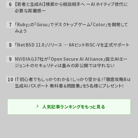
【若者と生成AI】検索から相談相手へ ーAIネイティブ世代に
必要な距離感ー
「Ruby」の「Gosu」でデスクトップゲーム「Color」を開発して
みよう
「NetBSD 11.0」リリース ─ 64ビットRISC-Vを正式サポート
NVIDIAら37社が「Open Secure AI Alliance」設立――AIエー
ジェントのセキュリティは重みの非公開では守れない
IT初心者でもしっかりわかる！しっかり受かる！『徹底攻略Biz
生成AIパスポート 教科書＆問題集』を5名様にプレゼント！
人気記事ランキングをもっと見る