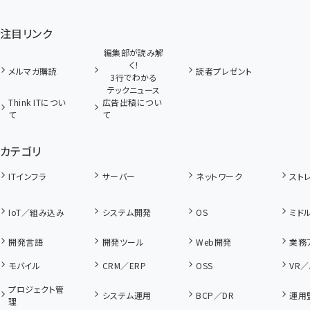
注目リンク
編集部が読み解
く!
メルマガ購読
読者プレゼント
3行でわかる
テックニュース
Think ITについ
広告出稿につい
て
て
カテゴリ
ITインフラ
サーバー
ネットワーク
スト
IoT／組み込み
システム開発
OS
ミド
開発言語
開発ツール
Web開発
業務
モバイル
CRM／ERP
OSS
VR／
プロジェクト管
システム運用
BCP／DR
運用
理