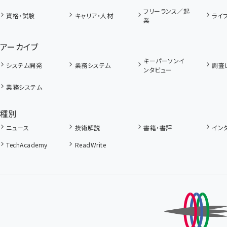
フリーランス／起
資格・試験
キャリア・人材
ライ
業
アーカイブ
キーパーソンイ
システム開発
業務システム
調査
ンタビュー
業務システム
種別
ニュース
技術解説
書籍・書評
イン
TechAcademy
ReadWrite