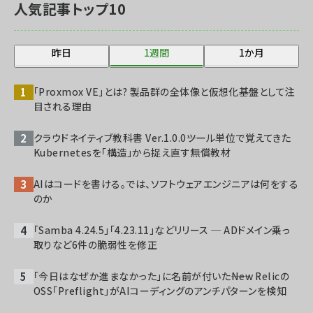
人気記事トップ10
昨日
1週間
1か月
「Proxmox VE」とは? 製品群の全体像と仮想化基盤として注
目される理由
クラウドネイティブ教科書 Ver.1.0.0――ツール単位で覚えてきた
Kubernetesを「構造」から捉え直す無償教材
AIはコードを書ける。では、ソフトウェアエンジニアは何をする
のか
「Samba 4.24.5」「4.23.11」などリリース ─ ADドメイン乗っ
取りなど6件の脆弱性を修正
「今日はなぜか進まなかった」に名前が付いた――New Relicの
OSS「Preflight」がAIコーディングのアンチパターンを検知