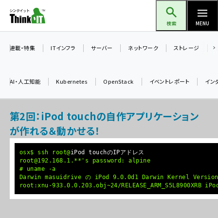
メ
Think IT（シンクイット）
イ
検索
MENU
ン
コ
連載・特集
ITインフラ
サーバー
ネットワーク
ストレージ
ン
テ
AI・人工知能
Kubernetes
OpenStack
イベントレポート
イン
ン
ツ
ai (2508)
第2回：iPod touchの自作アプリケーション
に
加藤銘のチーム貢献～仲間と築いた勝利の絆～ (2329)
移
が作れる＆動かせる！
動
iot女子会 (2295)
osx$ ssh root@
iPod touchのIPアドレス
root@192.168.1.**'s password: alpine
北海道をのんびり旅する晴山佳須夫のヒント集！ (2050)
# uname -a
Darwin masuidrive の iPod 9.0.0d1 Darwin Kernel Version
drupal (1966)
root:xnu-933.0.0.203.obj~24/RELEASE_ARM_S5L8900XRB iPo
genai (1494)
abc123 (1371)