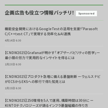
企画広告も役立つ情報バッチリ！
Sponsored
機能安全開発におけるGoogleTestの活用を支援!「Parasoft
C/C++test CT」で実現する効率化＆AI連携
4月14日 6:30
【CNDW2025】Grafanaが明かす「オブザーバビリティの哲学」ー
最小限の労力で実用的なインサイトを得るには
1月23日 6:30
【CNDW2025】プロダクト急増に備える基盤刷新 ーウェルスナビ
がECSからEKSへの移行で得た知見とは
1月15日 6:30
【CNDW2025】250環境を5人で運用、構築時間は30分に ー
KINTOテクノロジーズが語るインフラ基盤組織の作り方