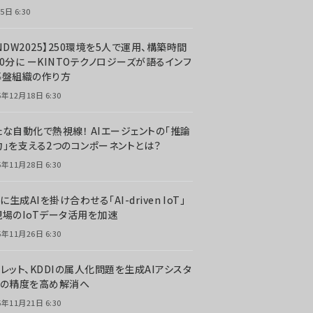
5日 6:30
NDW2025】250環境を5人で運用、構築時間
0分に ーKINTOテクノロジーズが語るインフ
基盤組織の作り方
5年12月18日 6:30
たな自動化で熱視線！ AIエージェントの「推論
力」を支える2つのコンポーネントとは？
5年11月28日 6:30
Tに生成AIを掛け合わせる「AI-driven IoT」
現場のIoTデータ活用を加速
5年11月26日 6:30
レット、KDDIの属人化問題を生成AIアシスタ
トの精度を高め解消へ
5年11月21日 6:30