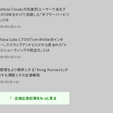
rafana Cloud」の先進的ユーザーであるグ
ーが10年をかけて到達した「オブザーバービリ
」とは
5年5月15日 6:30
afana Labs CTOのTom Wilkie氏インタ
ュー。スクラップアンドビルドから産まれた「ト
ブルシューティングの民主化」とは
5年4月21日 6:30
I管理をより簡単にする「Kong Konnect」が
決する課題とその主要機能
5年3月5日 5:30
企画広告記事をもっと見る