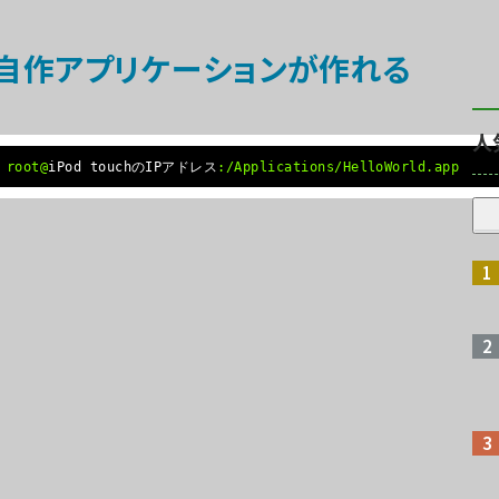
chの自作アプリケーションが作れる
人
 root@
iPod touchのIPアドレス
:/Applications/HelloWorld.app