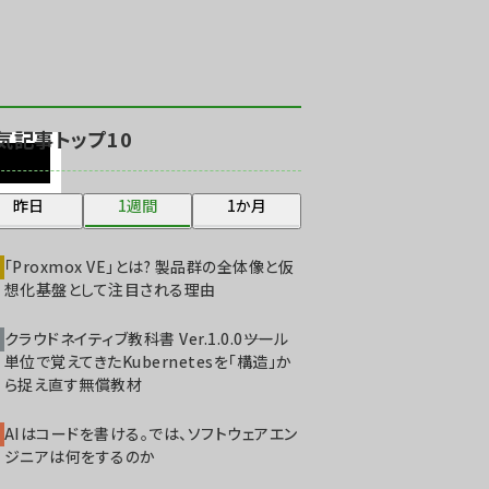
北海道をのんびり旅する
晴山佳須夫のヒント集！
(2034)
drupal (1955)
気記事トップ10
genai (1483)
abc123 (1358)
昨日
1週間
1か月
ai crunch (1353)
「Proxmox VE」とは? 製品群の全体像と仮
想化基盤として注目される理由
クラウドネイティブ教科書 Ver.1.0.0――ツール
単位で覚えてきたKubernetesを「構造」か
ら捉え直す無償教材
AIはコードを書ける。では、ソフトウェアエン
ジニアは何をするのか