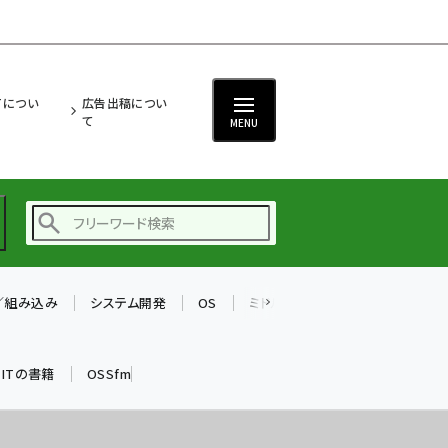
ITについ
広告出稿につい
て
MENU
T／組み込み
システム開発
OS
ミドルウェア
データベース
ai (2493)
加藤銘のチーム貢献～
k ITの書籍
OSSfm
仲間と築いた勝利の絆～
(2314)
iot女子会 (2279)