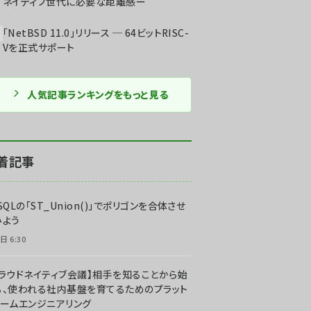
ネイティブ世代に必要な距離感ー
「NetBSD 11.0」リリース ─ 64ビットRISC-
Vを正式サポート
人気記事ランキングをもっと見る
着記事
SQLの「ST_Union()」でポリゴンを合体させ
みよう
日 6:30
クラウドネイティブ会議】相手を知ることから始
る、使われる社内基盤を育てるためのプラット
ォームエンジニアリング