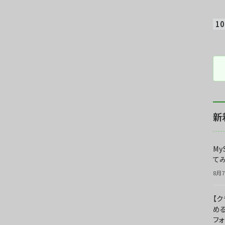
新
My
て
8月7
【
め
フ