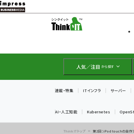
メ
イ
ソフト開発
Think IT
ン
企業IT
コ
製品導入
ン
Web担当者
EC担当者
テ
IoT・AI
ン
DCクラウド
人気／注目
から探す
研究・調査
ツ
エネルギー
に
ドローン
移
連載・特集
ITインフラ
サーバー
教育講座
動
AI・人工知能
Kubernetes
OpenS
Think ITトップ
第2回：iPod touchの