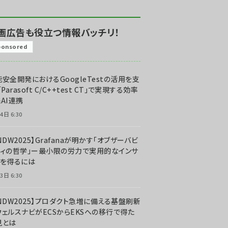
画広告も役立つ情報バッチリ！
ponsored
安全開発におけるGoogleTestの活用を支
「Parasoft C/C++test CT」で実現する効率
AI連携
4日 6:30
NDW2025】Grafanaが明かす「オブザーバビ
ティの哲学」ー最小限の労力で実用的なインサ
トを得るには
3日 6:30
CNDW2025】プロダクト急増に備える基盤刷新
ウェルスナビがECSからEKSへの移行で得た
見とは