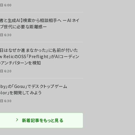
日 6:00
者と生成AI】検索から相談相手へ ーAIネイ
ィブ世代に必要な距離感ー
日 6:30
今日はなぜか進まなかった」に名前が付いた
New RelicのOSS「Preflight」がAIコーディン
のアンチパターンを検知
日 6:20
uby」の「Gosu」でデスクトップゲーム
olor」を開発してみよう
日 6:30
新着記事をもっと見る