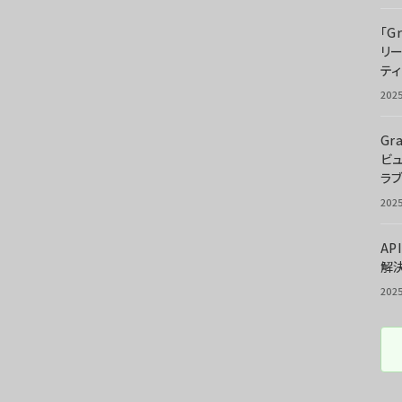
「G
リ
ティ
202
Gr
ビ
ラ
202
AP
解
202