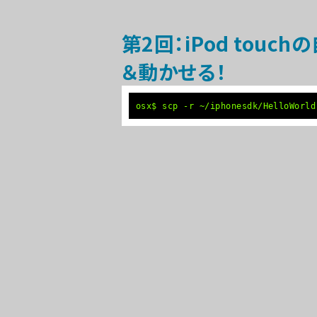
パ
第2回：iPod tou
ン
＆動かせる！
く
ず
osx$ scp -r ~/iphonesdk/HelloWorld