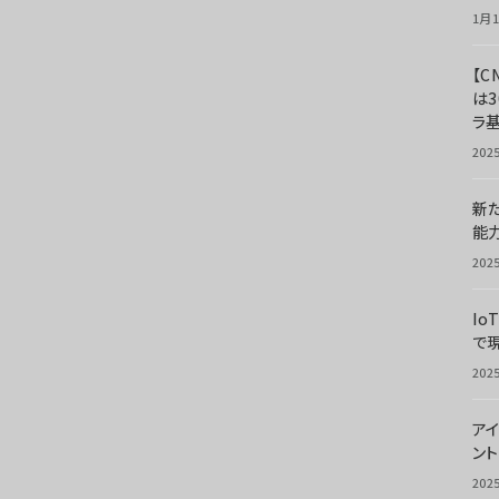
1月1
【C
は3
ラ
202
新
能
202
Io
で
202
アイ
ン
202