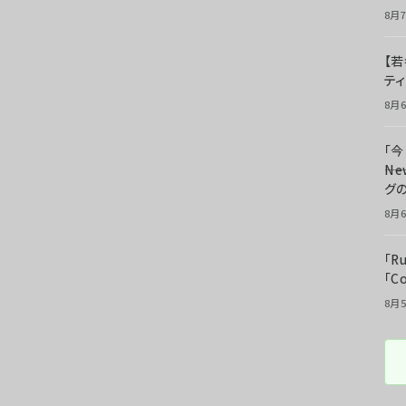
8月7
【若
テ
8月6
「
――
グ
8月6
「R
「C
8月5