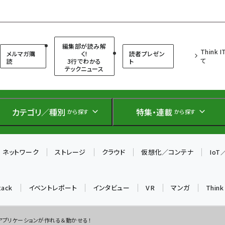
（シンクイット）
編集部が読み解
Think 
メルマガ購
く!
読者プレゼン
て
読
3行でわかる
ト
テックニュース
カテゴリ／種別
特集・連載
から探す
から探す
ネットワーク
ストレージ
クラウド
仮想化／コンテナ
Io
tack
イベントレポート
インタビュー
VR
マンガ
Thin
自作アプリケーションが作れる＆動かせる！