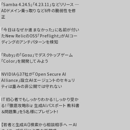
「Samba 4.24.5」「4.23.11」などリリース ─
ADドメイン乗っ取りなど6件の脆弱性を修
正
「今日はなぜか進まなかった」に名前が付い
た――New RelicのOSS「Preflight」がAIコー
ディングのアンチパターンを検知
「Ruby」の「Gosu」でデスクトップゲーム
「Color」を開発してみよう
NVIDIAら37社が「Open Secure AI
Alliance」設立――AIエージェントのセキュリ
ティは重みの非公開では守れない
IT初心者でもしっかりわかる！しっかり受か
る！『徹底攻略Biz 生成AIパスポート 教科書
＆問題集』を5名様にプレゼント！
【若者と生成AI】検索から相談相手へ ーAI