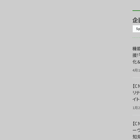
企
S
機能
援!
化＆
4月1
【C
リ
イ
1月2
【
ー
知