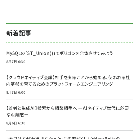
新着記事
MySQLの「ST_Union()」でポリゴンを合体させてみよう
8月7日 6:30
【クラウドネイティブ会議】相手を知ることから始める、使われる社
内基盤を育てるためのプラットフォームエンジニアリング
8月7日 6:00
【若者と生成AI】検索から相談相手へ ーAIネイティブ世代に必要
な距離感ー
8月6日 6:30
「今日はなぜか進まなかった」に名前が付いた――New Relicの