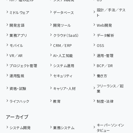
設計／手法／テス
ミドルウェア
データベース
ト
開発言語
開発ツール
Web開発
業務アプリ
クラウド（SaaS）
データ解析
モバイル
CRM／ERP
OSS
VR／AR
AI・人工知能
運用・管理
プロジェクト管理
システム運用
BCP／DR
運用監視
セキュリティ
働き方
フリーランス／起
資格・試験
キャリア・人材
業
ライフハック
教育
制度・法律
アーカイブ
キーパーソンイン
システム開発
業務システム
タビュー