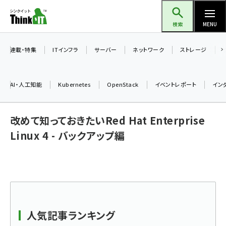
メ
Think IT（シンクイット）
イ
検索
MENU
ン
コ
連載・特集
ITインフラ
サーバー
ネットワーク
ストレージ
ン
テ
AI・人工知能
Kubernetes
OpenStack
イベントレポート
イン
ン
ツ
ai (2508)
改めて知っておきたいRed Hat Enterprise
に
加藤銘のチーム貢献～仲間と築いた勝利の絆～ (2329)
移
Linux 4 - バックアップ編
動
iot女子会 (2295)
北海道をのんびり旅する晴山佳須夫のヒント集！ (2050)
drupal (1966)
genai (1494)
人気記事ランキング
abc123 (1371)