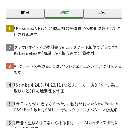
昨日
1週間
1か月
「Proxmox VE」とは? 製品群の全体像と仮想化基盤として注
目される理由
クラウドネイティブ教科書 Ver.1.0.0――ツール単位で覚えてきた
Kubernetesを「構造」から捉え直す無償教材
AIはコードを書ける。では、ソフトウェアエンジニアは何をする
のか
「Samba 4.24.5」「4.23.11」などリリース ─ ADドメイン乗っ
取りなど6件の脆弱性を修正
「今日はなぜか進まなかった」に名前が付いた――New Relicの
OSS「Preflight」がAIコーディングのアンチパターンを検知
【若者と生成AI】検索から相談相手へ ーAIネイティブ世代に