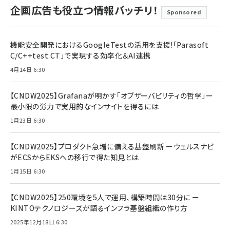
企画広告も役立つ情報バッチリ！
Sponsored
機能安全開発におけるGoogleTestの活用を支援!「Parasoft
C/C++test CT」で実現する効率化＆AI連携
4月14日 6:30
【CNDW2025】Grafanaが明かす「オブザーバビリティの哲学」ー
最小限の労力で実用的なインサイトを得るには
1月23日 6:30
【CNDW2025】プロダクト急増に備える基盤刷新 ーウェルスナビ
がECSからEKSへの移行で得た知見とは
1月15日 6:30
【CNDW2025】250環境を5人で運用、構築時間は30分に ー
KINTOテクノロジーズが語るインフラ基盤組織の作り方
2025年12月18日 6:30