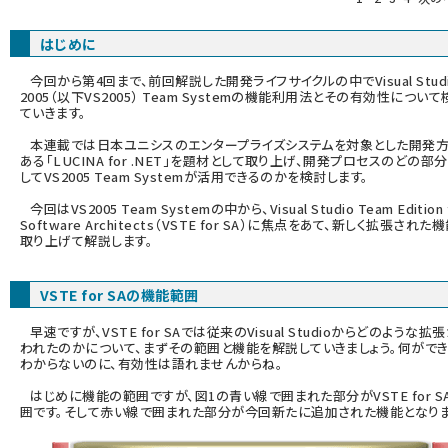
ai crunch (1353)
はじめに
今回から第4回まで、前回解説した開発ライフサイクルの中でVisual Stud
2005（以下VS2005） Team Systemの機能利用法とその有効性につい
ていきます。
本連載では日本ユニシスのエンタープライズシステムを対象とした開発
ある「LUCINA for .NET」を題材として取り上げ、開発プロセスのどの部
してVS2005 Team Systemが活用できるのかを検討します。
今回はVS2005 Team Systemの中から、Visual Studio Team Edition 
Software Architects（VSTE for SA）に焦点をあて、新しく拡張された
取り上げて解説します。
VSTE for SAの機能範囲
早速ですが、VSTE for SAでは従来のVisual Studioからどのような拡
われたのかについて、まずその範囲と機能を解説していきましょう。何がで
わからないのに、有効性は語れませんからね。
はじめに機能の範囲ですが、図1の青い線で囲まれた部分がVSTE for S
囲です。そして赤い線で囲まれた部分が今回新たに追加された機能となりま