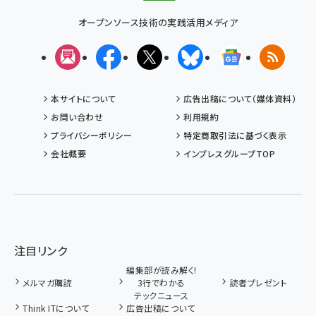
オープンソース技術の実践活用メディア
メルマガ
Facebook
X(エックス)
Bluesky
Googleニュ
RSS
本サイトについて
広告出稿について（媒体資料）
お問い合わせ
利用規約
プライバシーポリシー
特定商取引法に基づく表示
会社概要
インプレスグループTOP
注目リンク
編集部が読み解く!
メルマガ購読
3行でわかる
読者プレゼント
テックニュース
Think ITについて
広告出稿について