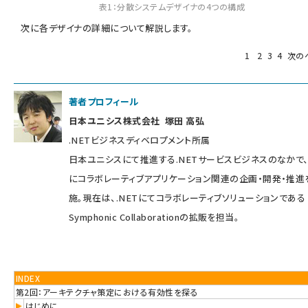
表1：分散システムデザイナの4つの構成
次に各デザイナの詳細について解説します。
1
2
3
4
次の
著者プロフィール
日本ユニシス株式会社 塚田 高弘
.NETビジネスディベロプメント所属
日本ユニシスにて推進する.NETサービスビジネスのなかで、
にコラボレーティブアプリケーション関連の企画・開発・推進
施。現在は、.NETにてコラボレーティブソリューションである
Symphonic Collaborationの拡販を担当。
INDEX
第2回：アーキテクチャ策定における有効性を探る
はじめに