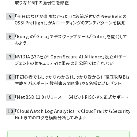
取りなど6件の脆弱性を修正
「今日はなぜか進まなかった」に名前が付いた――New Relicの
OSS「Preflight」がAIコーディングのアンチパターンを検知
「Ruby」の「Gosu」でデスクトップゲーム「Color」を開発して
みよう
NVIDIAら37社が「Open Secure AI Alliance」設立――AIエー
ジェントのセキュリティは重みの非公開では守れない
IT初心者でもしっかりわかる！しっかり受かる！『徹底攻略Biz
生成AIパスポート 教科書＆問題集』を5名様にプレゼント！
「NetBSD 11.0」リリース ─ 64ビットRISC-Vを正式サポート
「CloudWatch Log Analytics」でCloudTrailからSecurity
Hubまでのログを横断分析してみよう