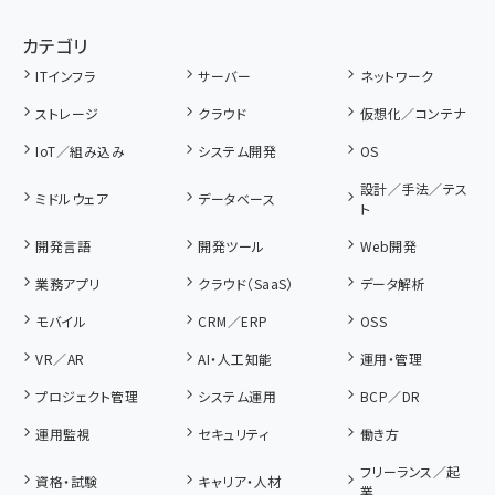
カテゴリ
ITインフラ
サーバー
ネットワーク
ストレージ
クラウド
仮想化／コンテナ
IoT／組み込み
システム開発
OS
設計／手法／テス
ミドルウェア
データベース
ト
開発言語
開発ツール
Web開発
業務アプリ
クラウド（SaaS）
データ解析
モバイル
CRM／ERP
OSS
VR／AR
AI・人工知能
運用・管理
プロジェクト管理
システム運用
BCP／DR
運用監視
セキュリティ
働き方
フリーランス／起
資格・試験
キャリア・人材
業