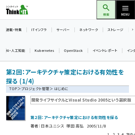
メ
Think IT（シンクイット）
イ
検索
MENU
ン
コ
連載・特集
ITインフラ
サーバー
ネットワーク
ストレージ
ン
テ
AI・人工知能
Kubernetes
OpenStack
イベントレポート
イン
ン
ツ
ai (2493)
第2回：アーキテクチャ策定における有効性を
に
加藤銘のチーム貢献～仲間と築いた勝利の絆～ (2314)
移
探る (1/4)
動
＞
TOP
プロジェクト管理
＞ はじめに
iot女子会 (2279)
開発ライフサイクルとVisual Studio 2005という選択肢
北海道をのんびり旅する晴山佳須夫のヒント集！ (2034)
drupal (1955)
第２回：アーキテクチャ策定における有効性を探る
genai (1483)
著者：
日本ユニシス 塚田 高弘
2005/11/8
abc123 (1358)
1
2
3
4
次の