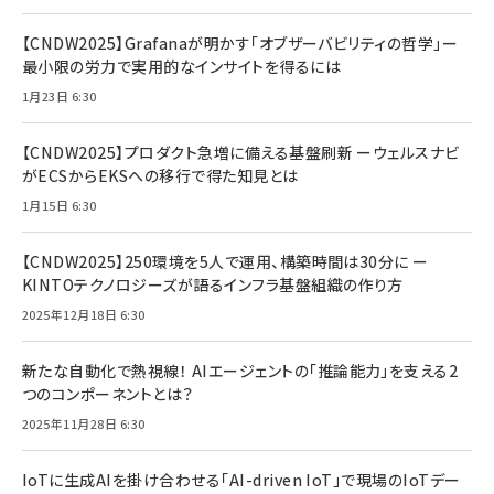
【CNDW2025】Grafanaが明かす「オブザーバビリティの哲学」ー
最小限の労力で実用的なインサイトを得るには
1月23日 6:30
【CNDW2025】プロダクト急増に備える基盤刷新 ーウェルスナビ
がECSからEKSへの移行で得た知見とは
1月15日 6:30
【CNDW2025】250環境を5人で運用、構築時間は30分に ー
KINTOテクノロジーズが語るインフラ基盤組織の作り方
2025年12月18日 6:30
新たな自動化で熱視線！ AIエージェントの「推論能力」を支える2
つのコンポーネントとは？
2025年11月28日 6:30
IoTに生成AIを掛け合わせる「AI-driven IoT」で現場のIoTデー