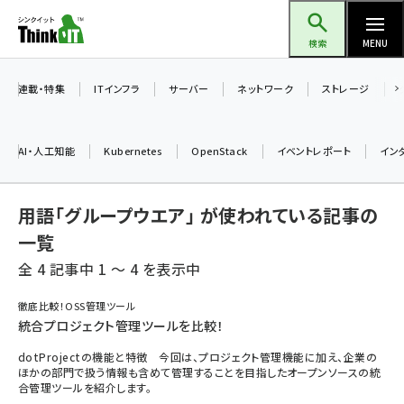
メ
Think IT（シンクイット）
イ
検索
MENU
ン
コ
連載・特集
ITインフラ
サーバー
ネットワーク
ストレージ
ン
テ
AI・人工知能
Kubernetes
OpenStack
イベントレポート
イン
ン
ツ
ai (2497)
用語「グループウエア」 が使われている記事の
に
加藤銘のチーム貢献～仲間と築いた勝利の絆～ (2315)
移
一覧
動
全 4 記事中 1 ～ 4 を表示中
iot女子会 (2281)
北海道をのんびり旅する晴山佳須夫のヒント集！ (2037)
徹底比較！OSS管理ツール
統合プロジェクト管理ツールを比較！
drupal (1956)
dotProjectの機能と特徴 今回は、プロジェクト管理機能に加え、企業の
genai (1484)
ほかの部門で扱う情報も含めて管理することを目指したオープンソースの統
合管理ツールを紹介します。
abc123 (1360)