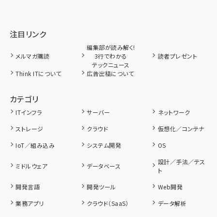
注目リンク
編集部が読み解く!
メルマガ購読
3行でわかる
読者プレゼント
テックニュース
Think ITについて
広告出稿について
カテゴリ
ITインフラ
サーバー
ネットワーク
ストレージ
クラウド
仮想化／コンテナ
IoT／組み込み
システム開発
OS
設計／手法／テス
ミドルウェア
データベース
ト
開発言語
開発ツール
Web開発
業務アプリ
クラウド（SaaS）
データ解析