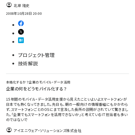
北岸 隆史
ai crunch (1355)
2008年10月28日 20:00
プロジェクト管理
技術解説
本格化するか？企業のモバイル・データ活用
企業の何をどうモバイル化する？
15年間のモバイル・データ活用支援から見えたこといよいよスマートフォンが
日本でも熱くなってきました。先日も、朝の一般向けの情報番組にもかかわら
ず、スマートフォンごとのOSにまで言及した長所の説明がされていて驚きまし
た。「企業でもスマートフォンを活用できないか」と考えているIT担当者も多い
のではないで
アイエニウェア・ソリューションズ株式会社