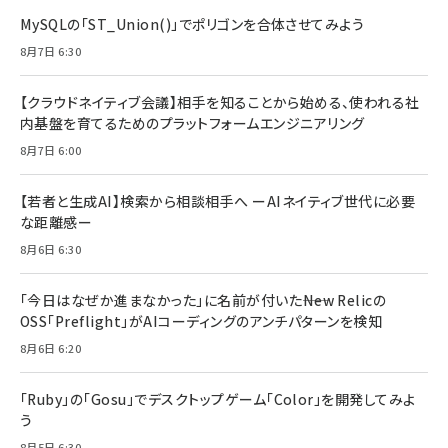
MySQLの「ST_Union()」でポリゴンを合体させてみよう
8月7日 6:30
【クラウドネイティブ会議】相手を知ることから始める、使われる社
内基盤を育てるためのプラットフォームエンジニアリング
8月7日 6:00
【若者と生成AI】検索から相談相手へ ーAIネイティブ世代に必要
な距離感ー
8月6日 6:30
「今日はなぜか進まなかった」に名前が付いた――New Relicの
OSS「Preflight」がAIコーディングのアンチパターンを検知
8月6日 6:20
「Ruby」の「Gosu」でデスクトップゲーム「Color」を開発してみよ
う
8月5日 6:30