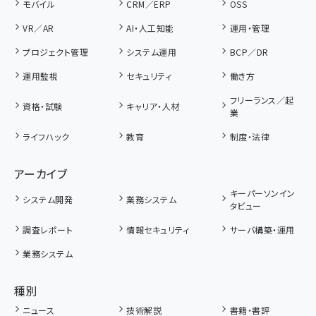
モバイル
CRM／ERP
OSS
VR／AR
AI・人工知能
運用・管理
プロジェクト管理
システム運用
BCP／DR
運用監視
セキュリティ
働き方
フリーランス／起
資格・試験
キャリア・人材
業
ライフハック
教育
制度・法律
アーカイブ
キーパーソンイン
システム開発
業務システム
タビュー
調査レポート
情報セキュリティ
サーバ構築・運用
業務システム
種別
ニュース
技術解説
書籍・書評