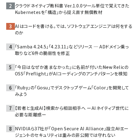
クラウドネイティブ教科書 Ver.1.0.0――ツール単位で覚えてきた
Kubernetesを「構造」から捉え直す無償教材
AIはコードを書ける。では、ソフトウェアエンジニアは何をする
のか
「Samba 4.24.5」「4.23.11」などリリース ─ ADドメイン乗っ
取りなど6件の脆弱性を修正
「今日はなぜか進まなかった」に名前が付いた――New Relicの
OSS「Preflight」がAIコーディングのアンチパターンを検知
「Ruby」の「Gosu」でデスクトップゲーム「Color」を開発して
みよう
【若者と生成AI】検索から相談相手へ ーAIネイティブ世代に
必要な距離感ー
NVIDIAら37社が「Open Secure AI Alliance」設立――AIエー
ジェントのセキュリティは重みの非公開では守れない