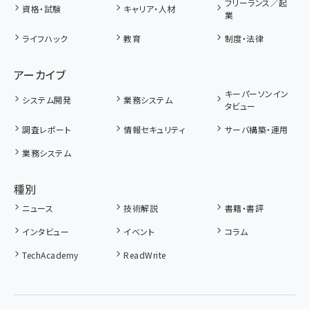
フリーランス／起
資格・試験
キャリア・人材
業
ライフハック
教育
制度・法律
アーカイブ
キーパーソンイン
システム開発
業務システム
タビュー
調査レポート
情報セキュリティ
サーバ構築・運用
業務システム
種別
ニュース
技術解説
書籍・書評
インタビュー
イベント
コラム
TechAcademy
ReadWrite