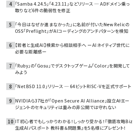
「Samba 4.24.5」「4.23.11」などリリース ─ ADドメイン乗っ
取りなど6件の脆弱性を修正
「今日はなぜか進まなかった」に名前が付いた――New Relicの
OSS「Preflight」がAIコーディングのアンチパターンを検知
【若者と生成AI】検索から相談相手へ ーAIネイティブ世代に
必要な距離感ー
「Ruby」の「Gosu」でデスクトップゲーム「Color」を開発して
みよう
「NetBSD 11.0」リリース ─ 64ビットRISC-Vを正式サポート
NVIDIAら37社が「Open Secure AI Alliance」設立――AIエー
ジェントのセキュリティは重みの非公開では守れない
IT初心者でもしっかりわかる！しっかり受かる！『徹底攻略Biz
生成AIパスポート 教科書＆問題集』を5名様にプレゼント！