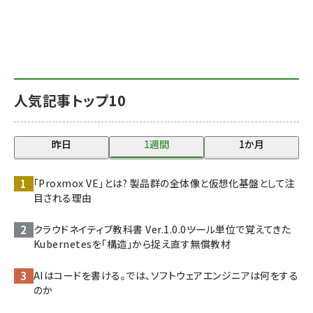
人気記事トップ10
昨日
1週間
1か月
「Proxmox VE」とは? 製品群の全体像と仮想化基盤として注
目される理由
クラウドネイティブ教科書 Ver.1.0.0――ツール単位で覚えてきた
Kubernetesを「構造」から捉え直す無償教材
AIはコードを書ける。では、ソフトウェアエンジニアは何をする
のか