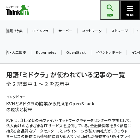
メ
Think IT（シンクイット）
イ
検索
MENU
ン
コ
連載・特集
ITインフラ
サーバー
ネットワーク
ストレージ
ン
テ
AI・人工知能
Kubernetes
OpenStack
イベントレポート
イン
ン
ツ
ai (2508)
用語「ミドクラ」 が使われている記事の一覧
に
加藤銘のチーム貢献～仲間と築いた勝利の絆～ (2329)
移
全 2 記事中 1 ～ 2 を表示中
動
iot女子会 (2295)
インタビュー
KVHとミドクラの協業から見えるOpenStack
北海道をのんびり旅する晴山佳須夫のヒント集！ (2050)
の現状と将来
drupal (1966)
KVHは、自社保有の光ファイバ・ネットワークやデータセンターを中核として、
法人向けのさまざまなITサービスを提供している。金融機関等を多く顧客に
genai (1494)
抱える高品質なデータセンター、というイメージが強い同社だが、クラウド
サービスの提供にも積極的に取り組んでいる。同社が提供する「KVH プライ
abc123 (1371)