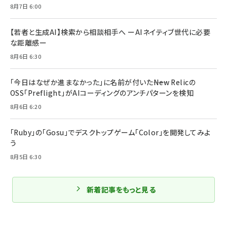
8月7日 6:00
【若者と生成AI】検索から相談相手へ ーAIネイティブ世代に必要
な距離感ー
8月6日 6:30
「今日はなぜか進まなかった」に名前が付いた――New Relicの
OSS「Preflight」がAIコーディングのアンチパターンを検知
8月6日 6:20
「Ruby」の「Gosu」でデスクトップゲーム「Color」を開発してみよ
う
8月5日 6:30
新着記事をもっと見る