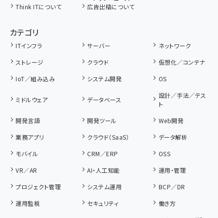
Think ITについて
広告出稿について
カテゴリ
ITインフラ
サーバー
ネットワーク
ストレージ
クラウド
仮想化／コンテナ
IoT／組み込み
システム開発
OS
設計／手法／テス
ミドルウェア
データベース
ト
開発言語
開発ツール
Web開発
業務アプリ
クラウド（SaaS）
データ解析
モバイル
CRM／ERP
OSS
VR／AR
AI・人工知能
運用・管理
プロジェクト管理
システム運用
BCP／DR
運用監視
セキュリティ
働き方