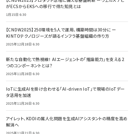
【CNDW2025】プロダクト急増に備える基盤刷新 ーウェルスナビ
がECSからEKSへの移行で得た知見とは
1月15日 6:30
【CNDW2025】250環境を5人で運用、構築時間は30分に ー
KINTOテクノロジーズが語るインフラ基盤組織の作り方
2025年12月18日 6:30
新たな自動化で熱視線！ AIエージェントの「推論能力」を支える2
つのコンポーネントとは？
2025年11月28日 6:30
IoTに生成AIを掛け合わせる「AI-driven IoT」で現場のIoTデー
タ活用を加速
2025年11月26日 6:30
アイレット、KDDIの属人化問題を生成AIアシスタントの精度を高め
解消へ
2025年11月21日 6:30