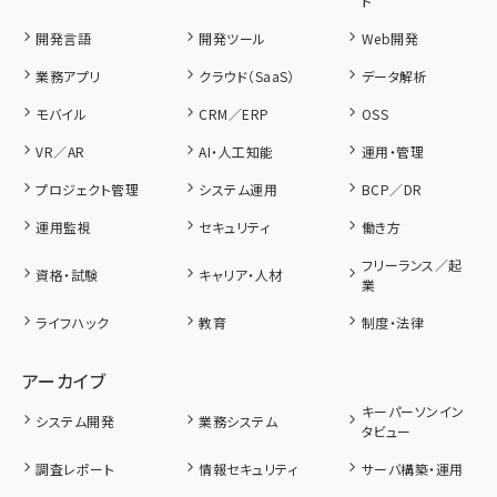
ト
開発言語
開発ツール
Web開発
業務アプリ
クラウド（SaaS）
データ解析
モバイル
CRM／ERP
OSS
VR／AR
AI・人工知能
運用・管理
プロジェクト管理
システム運用
BCP／DR
運用監視
セキュリティ
働き方
フリーランス／起
資格・試験
キャリア・人材
業
ライフハック
教育
制度・法律
アーカイブ
キーパーソンイン
システム開発
業務システム
タビュー
調査レポート
情報セキュリティ
サーバ構築・運用