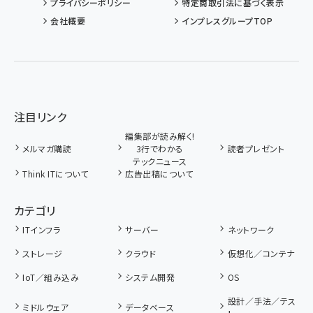
プライバシーポリシー
特定商取引法に基づく表示
会社概要
インプレスグループTOP
注目リンク
編集部が読み解く!
メルマガ購読
3行でわかる
読者プレゼント
テックニュース
Think ITについて
広告出稿について
カテゴリ
ITインフラ
サーバー
ネットワーク
ストレージ
クラウド
仮想化／コンテナ
IoT／組み込み
システム開発
OS
設計／手法／テス
ミドルウェア
データベース