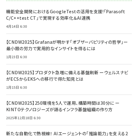
機能安全開発におけるGoogleTestの活用を支援!「Parasoft
C/C++test CT」で実現する効率化＆AI連携
4月14日 6:30
【CNDW2025】Grafanaが明かす「オブザーバビリティの哲学」ー
最小限の労力で実用的なインサイトを得るには
1月23日 6:30
【CNDW2025】プロダクト急増に備える基盤刷新 ーウェルスナビ
がECSからEKSへの移行で得た知見とは
1月15日 6:30
【CNDW2025】250環境を5人で運用、構築時間は30分に ー
KINTOテクノロジーズが語るインフラ基盤組織の作り方
2025年12月18日 6:30
新たな自動化で熱視線！ AIエージェントの「推論能力」を支える2