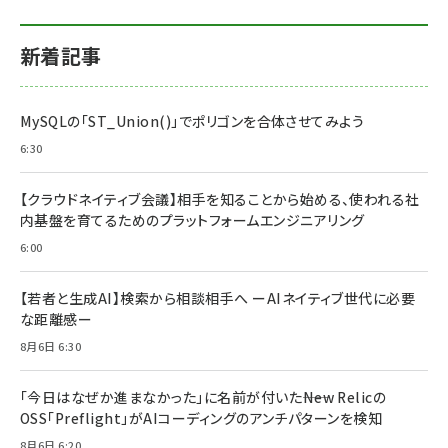
新着記事
MySQLの「ST_Union()」でポリゴンを合体させてみよう
6:30
【クラウドネイティブ会議】相手を知ることから始める、使われる社
内基盤を育てるためのプラットフォームエンジニアリング
6:00
【若者と生成AI】検索から相談相手へ ーAIネイティブ世代に必要
な距離感ー
8月6日 6:30
「今日はなぜか進まなかった」に名前が付いた――New Relicの
OSS「Preflight」がAIコーディングのアンチパターンを検知
8月6日 6:20