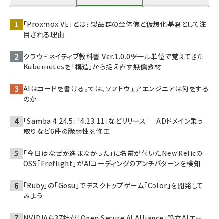
「Proxmox VE」とは? 製品群の全体像と仮想化基盤として注
目される理由
クラウドネイティブ教科書 Ver.1.0.0――ツール単位で覚えてきた
Kubernetesを「構造」から捉え直す無償教材
AIはコードを書ける。では、ソフトウェアエンジニアは何をする
のか
「Samba 4.24.5」「4.23.11」などリリース ─ ADドメイン乗っ
取りなど6件の脆弱性を修正
「今日はなぜか進まなかった」に名前が付いた――New Relicの
OSS「Preflight」がAIコーディングのアンチパターンを検知
「Ruby」の「Gosu」でデスクトップゲーム「Color」を開発して
みよう
NVIDIAら37社が「Open Secure AI Alliance」設立――AIエー