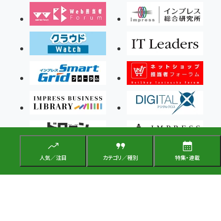
人気／注目
カテゴリ／種別
特集・連載
Copyright ©2026 Impress Corporation, An impress Group Company. All rights
reserved.