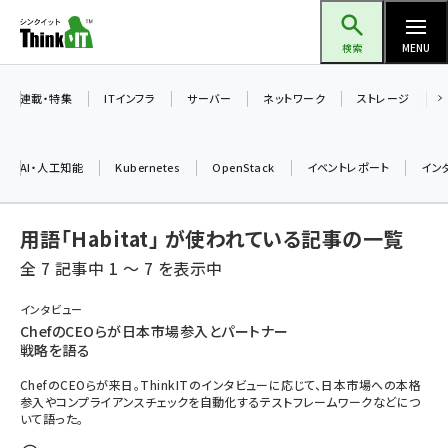
メ
Think IT（シンクイット）
イ
検索
MENU
ン
コ
連載・特集
ITインフラ
サーバー
ネットワーク
ストレージ
ン
テ
AI・人工知能
Kubernetes
OpenStack
イベントレポート
イン
ン
ツ
ai (2486)
用語「Habitat」 が使われている記事の一覧
に
加藤銘のチーム貢献～仲間と築いた勝利の絆～ (2308)
移
全 7 記事中 1 ～ 7 を表示中
動
iot女子会 (2273)
インタビュー
ChefのCEOらが日本市場参入とパートナー
北海道をのんびり旅する晴山佳須夫のヒント集！ (2025)
戦略を語る
drupal (1947)
ChefのCEOらが来日。ThinkITのインタビューに応じて、日本市場への本格
参入やコンプライアンスチェックを自動化するテストフレームワークなどにつ
genai (1477)
いて語った。
abc123 (1352)