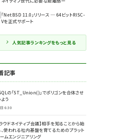
ネイティブ世代に必要な距離感ー
「NetBSD 11.0」リリース ─ 64ビットRISC-
Vを正式サポート
人気記事ランキングをもっと見る
着記事
SQLの「ST_Union()」でポリゴンを合体させ
みよう
日 6:30
クラウドネイティブ会議】相手を知ることから始
る、使われる社内基盤を育てるためのプラット
ォームエンジニアリング