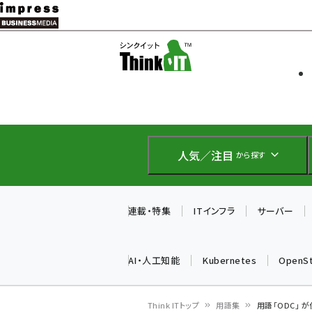
メ
イ
ソフト開発
Think IT
ン
企業IT
コ
製品導入
ン
Web担当者
EC担当者
テ
IoT・AI
ン
DCクラウド
人気／注目
から探す
研究・調査
ツ
エネルギー
に
ドローン
移
連載・特集
ITインフラ
サーバー
教育講座
動
AI・人工知能
Kubernetes
OpenS
Think ITトップ
用語集
用語「ODC」