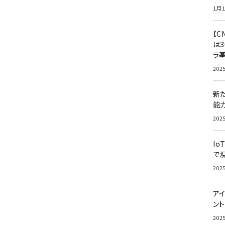
1月1
【C
は3
ラ
202
新
能
202
Io
で
202
アイ
ン
202