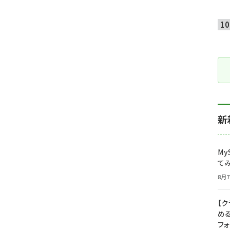
新
My
て
8月7
【
め
フ