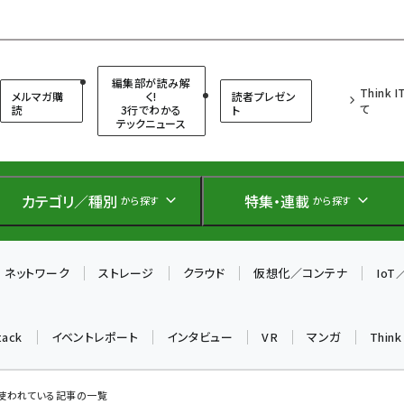
（シンクイット）
編集部が読み解
Think 
メルマガ購
く!
読者プレゼン
て
読
3行でわかる
ト
テックニュース
カテゴリ／種別
特集・連載
から探す
から探す
ネットワーク
ストレージ
クラウド
仮想化／コンテナ
Io
tack
イベントレポート
インタビュー
VR
マンガ
Thin
 が使われている記事の一覧