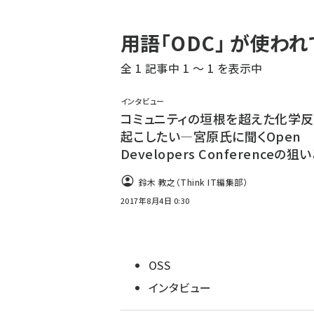
パ
用語「ODC」 が使わ
ン
全 1 記事中 1 ～ 1 を表示中
く
ず
インタビュー
コミュニティの垣根を超えた化学
起こしたい―宮原氏に聞くOpen
Developers Conferenceの狙
鈴木 教之（Think IT編集部）
2017年8月4日 0:30
OSS
インタビュー