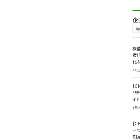
企
S
機能
援!
化＆
4月1
【C
リ
イ
1月2
【
ー
知