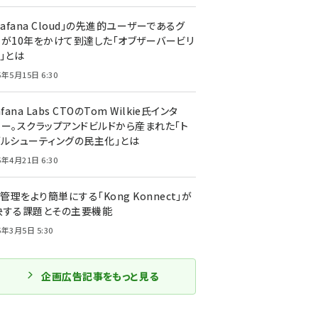
rafana Cloud」の先進的ユーザーであるグ
ーが10年をかけて到達した「オブザーバービリ
」とは
5年5月15日 6:30
afana Labs CTOのTom Wilkie氏インタ
ュー。スクラップアンドビルドから産まれた「ト
ブルシューティングの民主化」とは
5年4月21日 6:30
I管理をより簡単にする「Kong Konnect」が
決する課題とその主要機能
5年3月5日 5:30
企画広告記事をもっと見る