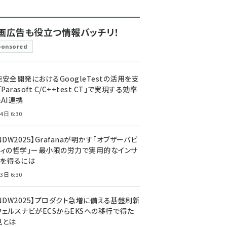
画広告も役立つ情報バッチリ！
ponsored
安全開発におけるGoogleTestの活用を支
「Parasoft C/C++test CT」で実現する効率
AI連携
4日 6:30
NDW2025】Grafanaが明かす「オブザーバビ
ティの哲学」ー最小限の労力で実用的なインサ
トを得るには
3日 6:30
CNDW2025】プロダクト急増に備える基盤刷新
ウェルスナビがECSからEKSへの移行で得た
見とは