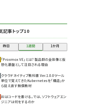
北海道をのんびり旅する
晴山佳須夫のヒント集！
(2034)
drupal (1955)
気記事トップ10
genai (1483)
abc123 (1358)
昨日
1週間
1か月
ai crunch (1353)
「Proxmox VE」とは? 製品群の全体像と仮
想化基盤として注目される理由
クラウドネイティブ教科書 Ver.1.0.0――ツール
単位で覚えてきたKubernetesを「構造」か
ら捉え直す無償教材
AIはコードを書ける。では、ソフトウェアエン
ジニアは何をするのか