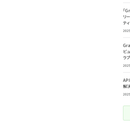
「G
リ
ティ
202
Gr
ビ
ラ
202
AP
解
202