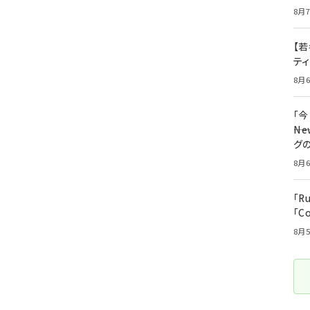
8月7
【若
テ
8月6
「
――
グ
8月6
「R
「C
8月5