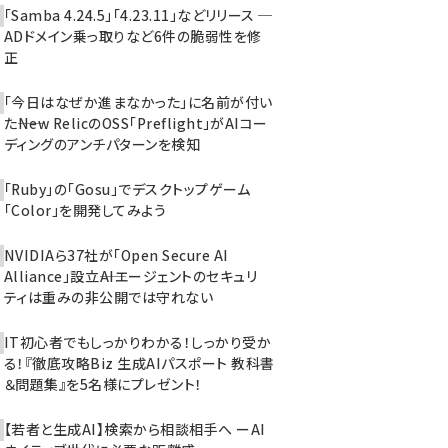
「Samba 4.24.5」「4.23.11」などリリース ─
ADドメイン乗っ取りなど6件の脆弱性を修
正
「今日はなぜか進まなかった」に名前が付い
た――New RelicのOSS「Preflight」がAIコー
ディングのアンチパターンを検知
「Ruby」の「Gosu」でデスクトップゲーム
「Color」を開発してみよう
NVIDIAら37社が「Open Secure AI
Alliance」設立――AIエージェントのセキュリ
ティは重みの非公開では守れない
IT初心者でもしっかりわかる！しっかり受か
る！『徹底攻略Biz 生成AIパスポート 教科書
＆問題集』を5名様にプレゼント！
【若者と生成AI】検索から相談相手へ ーAI