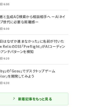
日 6:00
者と生成AI】検索から相談相手へ ーAIネイ
ィブ世代に必要な距離感ー
日 6:30
今日はなぜか進まなかった」に名前が付いた
New RelicのOSS「Preflight」がAIコーディン
のアンチパターンを検知
日 6:20
uby」の「Gosu」でデスクトップゲーム
olor」を開発してみよう
日 6:30
新着記事をもっと見る