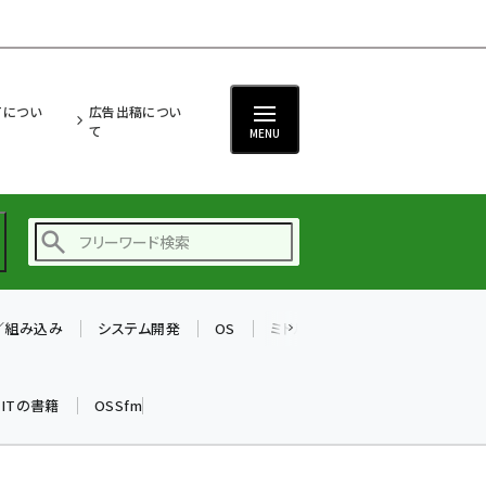
ITについ
広告出稿につい
て
MENU
T／組み込み
システム開発
OS
ミドルウェア
データベース
ai (2493)
加藤銘のチーム貢献～
k ITの書籍
OSSfm
仲間と築いた勝利の絆～
(2314)
iot女子会 (2279)