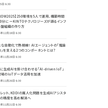
5日 6:30
NDW2025】250環境を5人で運用、構築時間
0分に ーKINTOテクノロジーズが語るインフ
基盤組織の作り方
5年12月18日 6:30
たな自動化で熱視線！ AIエージェントの「推論
力」を支える2つのコンポーネントとは？
5年11月28日 6:30
Tに生成AIを掛け合わせる「AI-driven IoT」
現場のIoTデータ活用を加速
5年11月26日 6:30
レット、KDDIの属人化問題を生成AIアシスタ
トの精度を高め解消へ
5年11月21日 6:30