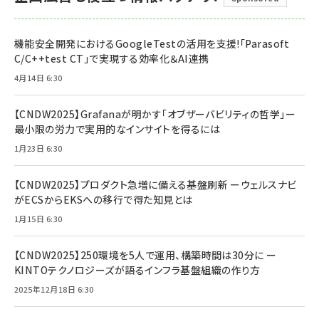
機能安全開発におけるGoogleTestの活用を支援!「Parasoft
C/C++test CT」で実現する効率化＆AI連携
4月14日 6:30
【CNDW2025】Grafanaが明かす「オブザーバビリティの哲学」ー
最小限の労力で実用的なインサイトを得るには
1月23日 6:30
【CNDW2025】プロダクト急増に備える基盤刷新 ーウェルスナビ
がECSからEKSへの移行で得た知見とは
1月15日 6:30
【CNDW2025】250環境を5人で運用、構築時間は30分に ー
KINTOテクノロジーズが語るインフラ基盤組織の作り方
2025年12月18日 6:30