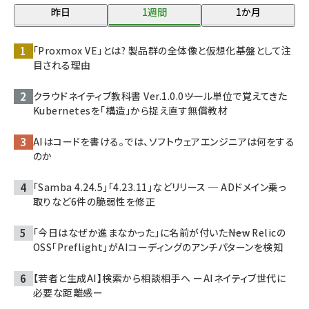
昨日
1週間
1か月
「Proxmox VE」とは? 製品群の全体像と仮想化基盤として注
目される理由
クラウドネイティブ教科書 Ver.1.0.0――ツール単位で覚えてきた
Kubernetesを「構造」から捉え直す無償教材
AIはコードを書ける。では、ソフトウェアエンジニアは何をする
のか
「Samba 4.24.5」「4.23.11」などリリース ─ ADドメイン乗っ
取りなど6件の脆弱性を修正
「今日はなぜか進まなかった」に名前が付いた――New Relicの
OSS「Preflight」がAIコーディングのアンチパターンを検知
【若者と生成AI】検索から相談相手へ ーAIネイティブ世代に
必要な距離感ー