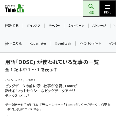
メ
Think IT（シンクイット）
イ
検索
MENU
ン
コ
連載・特集
ITインフラ
サーバー
ネットワーク
ストレージ
ン
テ
AI・人工知能
Kubernetes
OpenStack
イベントレポート
イン
ン
ツ
ai (2504)
用語「ODSC」 が使われている記事の一覧
に
加藤銘のチーム貢献～仲間と築いた勝利の絆～ (2325)
移
全 1 記事中 1 ～ 1 を表示中
動
iot女子会 (2290)
イベント・セミナー2017
ビッグデータの前に汚い仕事が必要、Tamrが
北海道をのんびり旅する晴山佳須夫のヒント集！ (2047)
訴える「ノットセクシーなビッグデータアナリ
ティクス」とは？
drupal (1963)
データ統合を手がけるMIT発のベンチャー「Tamr」が、ビッグデータに必要な
genai (1492)
「汚い仕事」について語る。
abc123 (1367)