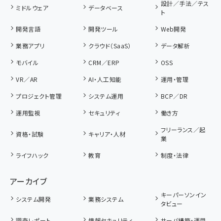
設計／手法／テス
ミドルウェア
データベース
ト
開発言語
開発ツール
Web開発
業務アプリ
クラウド（SaaS）
データ解析
モバイル
CRM／ERP
OSS
VR／AR
AI・人工知能
運用・管理
プロジェクト管理
システム運用
BCP／DR
運用監視
セキュリティ
働き方
フリーランス／起
資格・試験
キャリア・人材
業
ライフハック
教育
制度・法律
アーカイブ
キーパーソンイン
システム開発
業務システム
タビュー
調査レポート
情報セキュリティ
サーバ構築・運用