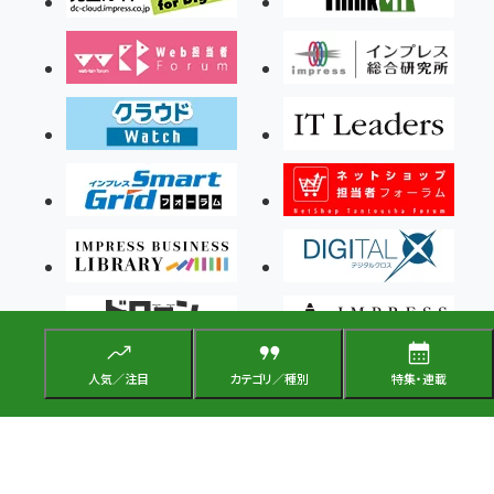
人気／注目
カテゴリ／種別
特集・連載
Copyright ©2026 Impress Corporation, An impress Group Company. All rights
reserved.