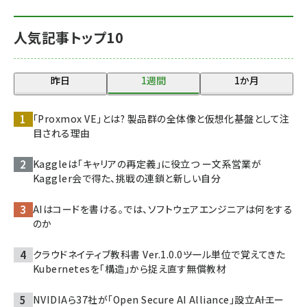
人気記事トップ10
昨日
1週間
1か月
「Proxmox VE」とは? 製品群の全体像と仮想化基盤として注
目される理由
Kaggleは「キャリアの再定義」に役立つ ー文系営業が
Kaggler会で得た、挑戦の連鎖と新しい自分
AIはコードを書ける。では、ソフトウェアエンジニアは何をする
のか
クラウドネイティブ教科書 Ver.1.0.0――ツール単位で覚えてきた
Kubernetesを「構造」から捉え直す無償教材
NVIDIAら37社が「Open Secure AI Alliance」設立――AIエー