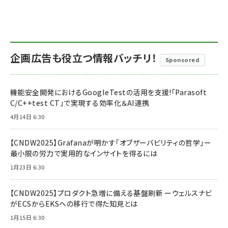
企画広告も役立つ情報バッチリ！
Sponsored
機能安全開発におけるGoogleTestの活用を支援!「Parasoft
C/C++test CT」で実現する効率化＆AI連携
4月14日 6:30
【CNDW2025】Grafanaが明かす「オブザーバビリティの哲学」ー
最小限の労力で実用的なインサイトを得るには
1月23日 6:30
【CNDW2025】プロダクト急増に備える基盤刷新 ーウェルスナビ
がECSからEKSへの移行で得た知見とは
1月15日 6:30