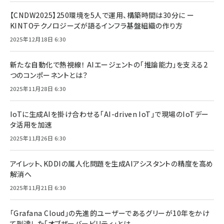
【CNDW2025】250環境を5人で運用、構築時間は30分に ー
KINTOテクノロジーズが語るインフラ基盤組織の作り方
2025年12月18日 6:30
新たな自動化で熱視線！ AIエージェントの「推論能力」を支える2
つのコンポーネントとは？
2025年11月28日 6:30
IoTに生成AIを掛け合わせる「AI-driven IoT」で現場のIoTデー
タ活用を加速
2025年11月26日 6:30
アイレット、KDDIの属人化問題を生成AIアシスタントの精度を高め
解消へ
2025年11月21日 6:30
「Grafana Cloud」の先進的ユーザーであるグリーが10年をかけ
て到達した「オブザーバービリティ」とは