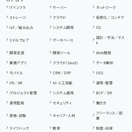
ITインフラ
サーバー
ネットワーク
ストレージ
クラウド
仮想化／コンテナ
IoT／組み込み
システム開発
OS
設計／手法／テス
ミドルウェア
データベース
ト
開発言語
開発ツール
Web開発
業務アプリ
クラウド（SaaS）
データ解析
モバイル
CRM／ERP
OSS
VR／AR
AI・人工知能
運用・管理
プロジェクト管理
システム運用
BCP／DR
運用監視
セキュリティ
働き方
フリーランス／起
資格・試験
キャリア・人材
業
ライフハック
教育
制度・法律