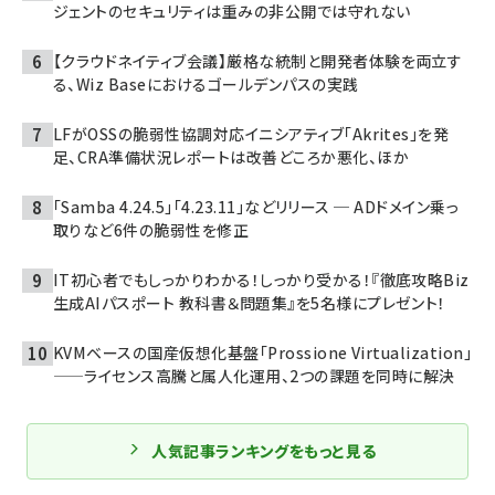
ジェントのセキュリティは重みの非公開では守れない
【クラウドネイティブ会議】厳格な統制と開発者体験を両立す
る、Wiz Baseにおけるゴールデンパスの実践
LFがOSSの脆弱性協調対応イニシアティブ「Akrites」を発
足、CRA準備状況レポートは改善どころか悪化、ほか
「Samba 4.24.5」「4.23.11」などリリース ─ ADドメイン乗っ
取りなど6件の脆弱性を修正
IT初心者でもしっかりわかる！しっかり受かる！『徹底攻略Biz
生成AIパスポート 教科書＆問題集』を5名様にプレゼント！
KVMベースの国産仮想化基盤「Prossione Virtualization」
——ライセンス高騰と属人化運用、2つの課題を同時に解決
人気記事ランキングをもっと見る