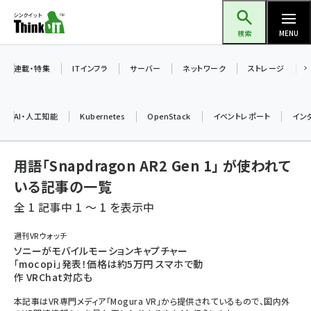
メ
Think IT（シンクイット）
イ
検索
MENU
ン
コ
連載・特集
ITインフラ
サーバー
ネットワーク
ストレージ
ン
テ
AI・人工知能
Kubernetes
OpenStack
イベントレポート
イン
ン
ツ
ai (2475)
用語「Snapdragon AR2 Gen 1」 が使われて
に
加藤銘のチーム貢献～仲間と築いた勝利の絆～ (2297)
移
いる記事の一覧
動
全 1 記事中 1 ～ 1 を表示中
iot女子会 (2248)
北海道をのんびり旅する晴山佳須夫のヒント集！ (2008)
週刊VRウォッチ
ソニーがモバイルモーションキャプチャー
drupal (1929)
「mocopi」発表！価格は約5万円 スマホで動
作 VRChat対応も
genai (1468)
本記事はVR専門メディア「Mogura VR」から提供されているもので、国内外
abc123 (1341)