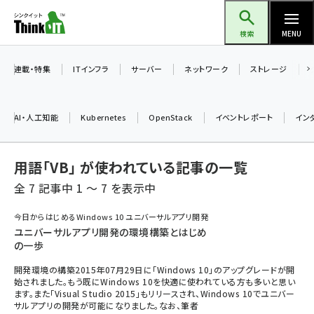
メ
Think IT（シンクイット）
イ
検索
MENU
ン
コ
連載・特集
ITインフラ
サーバー
ネットワーク
ストレージ
ン
テ
AI・人工知能
Kubernetes
OpenStack
イベントレポート
イン
ン
ツ
ai (2521)
用語「VB」 が使われている記事の一覧
に
加藤銘のチーム貢献～仲間と築いた勝利の絆～ (2346)
移
全 7 記事中 1 ～ 7 を表示中
動
iot女子会 (2303)
今日からはじめるWindows 10 ユニバーサルアプリ開発
ユニバーサルアプリ開発の環境構築とはじめ
北海道をのんびり旅する晴山佳須夫のヒント集！ (2068)
の一歩
drupal (1980)
開発環境の構築2015年07月29日に「Windows 10」のアップグレードが開
始されました。もう既にWindows 10を快適に使われている方も多いと思い
genai (1503)
ます。また「Visual Studio 2015」もリリースされ、Windows 10でユニバー
サルアプリの開発が可能になりました。なお、筆者
abc123 (1379)