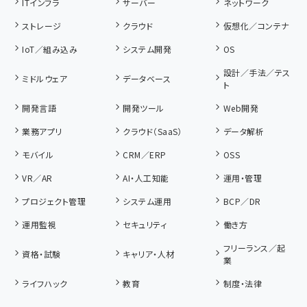
ITインフラ
サーバー
ネットワーク
ストレージ
クラウド
仮想化／コンテナ
IoT／組み込み
システム開発
OS
設計／手法／テス
ミドルウェア
データベース
ト
開発言語
開発ツール
Web開発
業務アプリ
クラウド（SaaS）
データ解析
モバイル
CRM／ERP
OSS
VR／AR
AI・人工知能
運用・管理
プロジェクト管理
システム運用
BCP／DR
運用監視
セキュリティ
働き方
フリーランス／起
資格・試験
キャリア・人材
業
ライフハック
教育
制度・法律