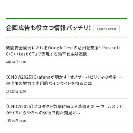
企画広告も役立つ情報バッチリ！
Sponsored
機能安全開発におけるGoogleTestの活用を支援!「Parasoft
C/C++test CT」で実現する効率化＆AI連携
4月14日 6:30
【CNDW2025】Grafanaが明かす「オブザーバビリティの哲学」ー
最小限の労力で実用的なインサイトを得るには
1月23日 6:30
【CNDW2025】プロダクト急増に備える基盤刷新 ーウェルスナビ
がECSからEKSへの移行で得た知見とは
1月15日 6:30