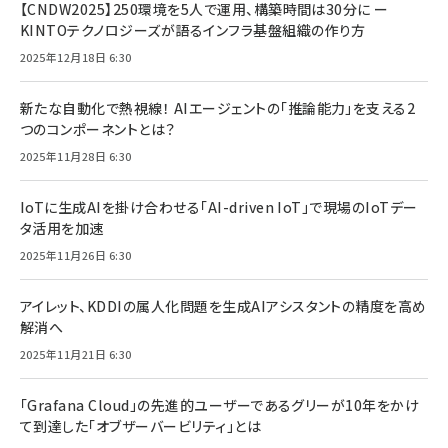
【CNDW2025】250環境を5人で運用、構築時間は30分に ー
KINTOテクノロジーズが語るインフラ基盤組織の作り方
2025年12月18日 6:30
新たな自動化で熱視線！ AIエージェントの「推論能力」を支える2
つのコンポーネントとは？
2025年11月28日 6:30
IoTに生成AIを掛け合わせる「AI-driven IoT」で現場のIoTデー
タ活用を加速
2025年11月26日 6:30
アイレット、KDDIの属人化問題を生成AIアシスタントの精度を高め
解消へ
2025年11月21日 6:30
「Grafana Cloud」の先進的ユーザーであるグリーが10年をかけ
て到達した「オブザーバービリティ」とは