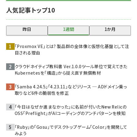
人気記事トップ10
昨日
1週間
1か月
「Proxmox VE」とは? 製品群の全体像と仮想化基盤として注
目される理由
クラウドネイティブ教科書 Ver.1.0.0――ツール単位で覚えてきた
Kubernetesを「構造」から捉え直す無償教材
「Samba 4.24.5」「4.23.11」などリリース ─ ADドメイン乗っ
取りなど6件の脆弱性を修正
「今日はなぜか進まなかった」に名前が付いた――New Relicの
OSS「Preflight」がAIコーディングのアンチパターンを検知
「Ruby」の「Gosu」でデスクトップゲーム「Color」を開発して
みよう