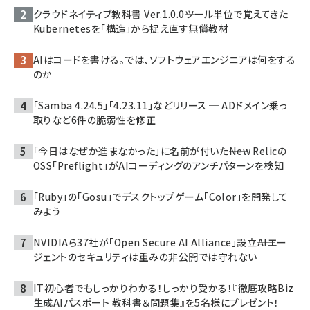
クラウドネイティブ教科書 Ver.1.0.0――ツール単位で覚えてきた
Kubernetesを「構造」から捉え直す無償教材
AIはコードを書ける。では、ソフトウェアエンジニアは何をする
のか
「Samba 4.24.5」「4.23.11」などリリース ─ ADドメイン乗っ
取りなど6件の脆弱性を修正
「今日はなぜか進まなかった」に名前が付いた――New Relicの
OSS「Preflight」がAIコーディングのアンチパターンを検知
「Ruby」の「Gosu」でデスクトップゲーム「Color」を開発して
みよう
NVIDIAら37社が「Open Secure AI Alliance」設立――AIエー
ジェントのセキュリティは重みの非公開では守れない
IT初心者でもしっかりわかる！しっかり受かる！『徹底攻略Biz
生成AIパスポート 教科書＆問題集』を5名様にプレゼント！