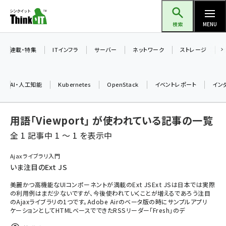
メ
Think IT（シンクイット）
イ
検索
MENU
ン
コ
連載・特集
ITインフラ
サーバー
ネットワーク
ストレージ
ン
テ
AI・人工知能
Kubernetes
OpenStack
イベントレポート
イン
ン
ツ
ai (2486)
用語「Viewport」 が使われている記事の一覧
に
加藤銘のチーム貢献～仲間と築いた勝利の絆～ (2308)
移
全 1 記事中 1 ～ 1 を表示中
動
iot女子会 (2273)
Ajaxライブラリ入門
いま注目のExt JS
北海道をのんびり旅する晴山佳須夫のヒント集！ (2025)
美麗かつ高機能なUIコンポーネントが満載のExt JSExt JSは日本では実際
drupal (1947)
の利用例はまだ少ないですが、今後使われていくことが増えるであろう注目
のAjaxライブラリの1つです。Adobe Airのベータ版の時にサンプルアプリ
genai (1477)
ケーションとしてHTMLベースでできたRSSリーダー「Fresh」のデ
abc123 (1352)