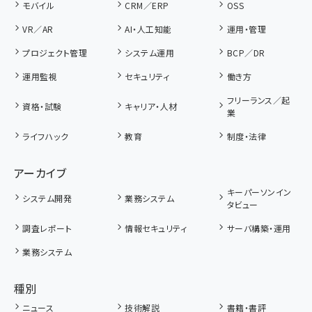
モバイル
CRM／ERP
OSS
VR／AR
AI・人工知能
運用・管理
プロジェクト管理
システム運用
BCP／DR
運用監視
セキュリティ
働き方
フリーランス／起
資格・試験
キャリア・人材
業
ライフハック
教育
制度・法律
アーカイブ
キーパーソンイン
システム開発
業務システム
タビュー
調査レポート
情報セキュリティ
サーバ構築・運用
業務システム
種別
ニュース
技術解説
書籍・書評