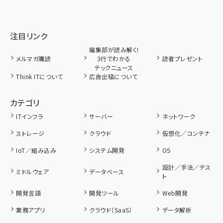
注目リンク
編集部が読み解く!
メルマガ購読
3行でわかる
読者プレゼント
テックニュース
Think ITについて
広告出稿について
カテゴリ
ITインフラ
サーバー
ネットワーク
ストレージ
クラウド
仮想化／コンテナ
IoT／組み込み
システム開発
OS
設計／手法／テス
ミドルウェア
データベース
ト
開発言語
開発ツール
Web開発
業務アプリ
クラウド（SaaS）
データ解析