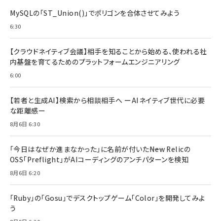
MySQLの「ST_Union()」でポリゴンを合体させてみよう
6:30
【クラウドネイティブ会議】相手を知ることから始める、使われる社
内基盤を育てるためのプラットフォームエンジニアリング
6:00
【若者と生成AI】検索から相談相手へ ーAIネイティブ世代に必要
な距離感ー
8月6日 6:30
「今日はなぜか進まなかった」に名前が付いた――New Relicの
OSS「Preflight」がAIコーディングのアンチパターンを検知
8月6日 6:20
「Ruby」の「Gosu」でデスクトップゲーム「Color」を開発してみよ
う