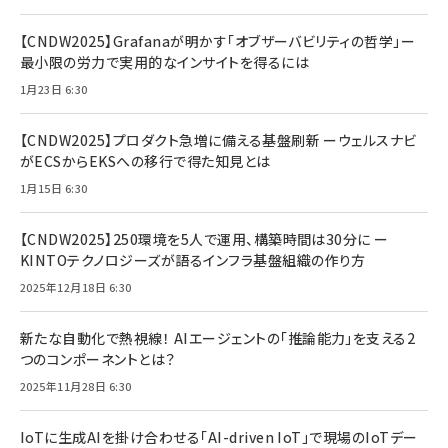
【CNDW2025】Grafanaが明かす「オブザーバビリティの哲学」ー
最小限の労力で実用的なインサイトを得るには
1月23日 6:30
【CNDW2025】プロダクト急増に備える基盤刷新 ーウェルスナビ
がECSからEKSへの移行で得た知見とは
1月15日 6:30
【CNDW2025】250環境を5人で運用、構築時間は30分に ー
KINTOテクノロジーズが語るインフラ基盤組織の作り方
2025年12月18日 6:30
新たな自動化で熱視線！ AIエージェントの「推論能力」を支える2
つのコンポーネントとは？
2025年11月28日 6:30
IoTに生成AIを掛け合わせる「AI-driven IoT」で現場のIoTデー