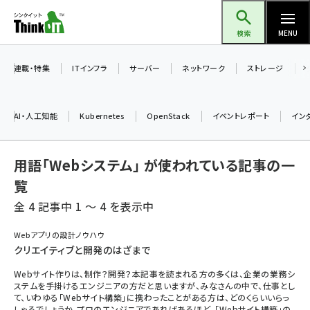
メ
Think IT（シンクイット）
イ
検索
MENU
ン
コ
連載・特集
ITインフラ
サーバー
ネットワーク
ストレージ
ン
テ
AI・人工知能
Kubernetes
OpenStack
イベントレポート
イン
ン
ツ
ai (2508)
用語「Webシステム」 が使われている記事の一
に
加藤銘のチーム貢献～仲間と築いた勝利の絆～ (2329)
移
覧
動
全 4 記事中 1 ～ 4 を表示中
iot女子会 (2295)
北海道をのんびり旅する晴山佳須夫のヒント集！ (2050)
Webアプリの設計ノウハウ
クリエイティブと開発のはざまで
drupal (1966)
Webサイト作りは、制作？開発？本記事を読まれる方の多くは、企業の業務シ
genai (1494)
ステムを手掛けるエンジニアの方だと思いますが、みなさんの中で、仕事とし
て、いわゆる「Webサイト構築」に携わったことがある方は、どのくらいいらっ
abc123 (1371)
しゃるでしょうか。プロのエンジニアであればあるほど、「Webサイト構築」の