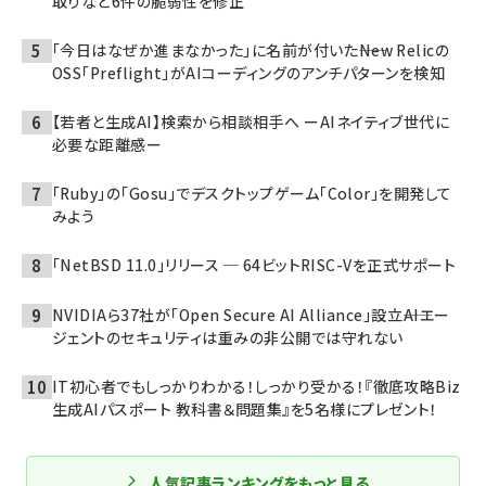
取りなど6件の脆弱性を修正
「今日はなぜか進まなかった」に名前が付いた――New Relicの
OSS「Preflight」がAIコーディングのアンチパターンを検知
【若者と生成AI】検索から相談相手へ ーAIネイティブ世代に
必要な距離感ー
「Ruby」の「Gosu」でデスクトップゲーム「Color」を開発して
みよう
「NetBSD 11.0」リリース ─ 64ビットRISC-Vを正式サポート
NVIDIAら37社が「Open Secure AI Alliance」設立――AIエー
ジェントのセキュリティは重みの非公開では守れない
IT初心者でもしっかりわかる！しっかり受かる！『徹底攻略Biz
生成AIパスポート 教科書＆問題集』を5名様にプレゼント！
人気記事ランキングをもっと見る