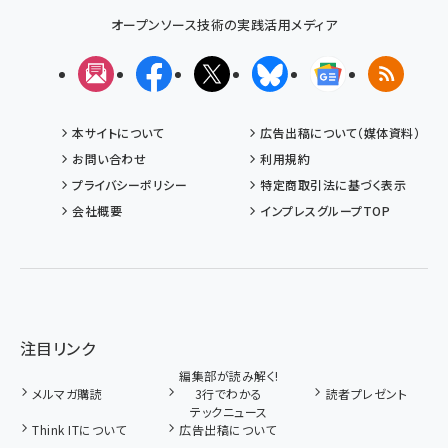
オープンソース技術の実践活用メディア
メルマガ
Facebook
X(エックス)
Bluesky
Googleニュ
RSS
本サイトについて
広告出稿について（媒体資料）
お問い合わせ
利用規約
プライバシーポリシー
特定商取引法に基づく表示
会社概要
インプレスグループTOP
注目リンク
編集部が読み解く!
メルマガ購読
3行でわかる
読者プレゼント
テックニュース
Think ITについて
広告出稿について