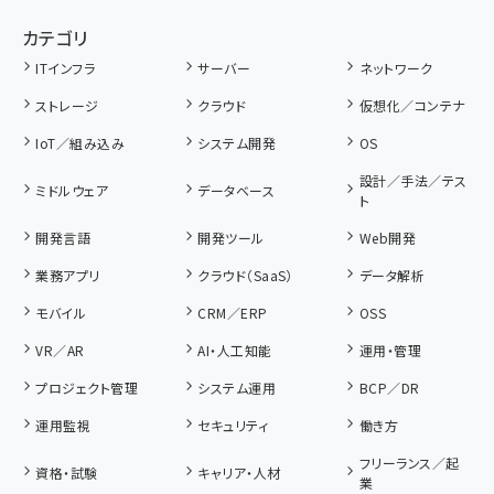
カテゴリ
ITインフラ
サーバー
ネットワーク
ストレージ
クラウド
仮想化／コンテナ
IoT／組み込み
システム開発
OS
設計／手法／テス
ミドルウェア
データベース
ト
開発言語
開発ツール
Web開発
業務アプリ
クラウド（SaaS）
データ解析
モバイル
CRM／ERP
OSS
VR／AR
AI・人工知能
運用・管理
プロジェクト管理
システム運用
BCP／DR
運用監視
セキュリティ
働き方
フリーランス／起
資格・試験
キャリア・人材
業