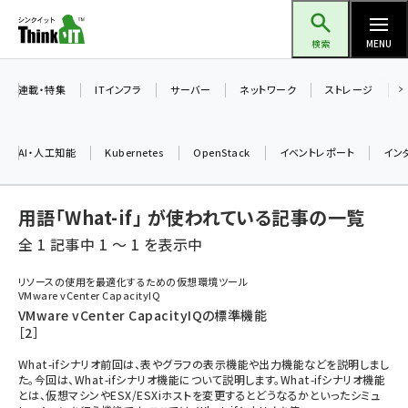
メ
Think IT（シンクイット）
イ
検索
MENU
ン
コ
連載・特集
ITインフラ
サーバー
ネットワーク
ストレージ
ン
テ
AI・人工知能
Kubernetes
OpenStack
イベントレポート
イン
ン
ツ
ai (2486)
用語「What-if」 が使われている記事の一覧
に
加藤銘のチーム貢献～仲間と築いた勝利の絆～ (2308)
移
全 1 記事中 1 ～ 1 を表示中
動
iot女子会 (2273)
リソースの使用を最適化するための仮想環境ツール
VMware vCenter CapacityIQ
北海道をのんびり旅する晴山佳須夫のヒント集！ (2025)
VMware vCenter CapacityIQの標準機能
［2］
drupal (1947)
What-ifシナリオ前回は、表やグラフの表示機能や出力機能などを説明しまし
genai (1477)
た。今回は、What-ifシナリオ機能について説明します。What-ifシナリオ機能
とは、仮想マシンやESX/ESXiホストを変更するとどうなるかといったシミュ
abc123 (1352)