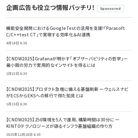
企画広告も役立つ情報バッチリ！
Sponsored
機能安全開発におけるGoogleTestの活用を支援!「Parasoft
C/C++test CT」で実現する効率化＆AI連携
4月14日 6:30
【CNDW2025】Grafanaが明かす「オブザーバビリティの哲学」ー
最小限の労力で実用的なインサイトを得るには
1月23日 6:30
【CNDW2025】プロダクト急増に備える基盤刷新 ーウェルスナビ
がECSからEKSへの移行で得た知見とは
1月15日 6:30
【CNDW2025】250環境を5人で運用、構築時間は30分に ー
KINTOテクノロジーズが語るインフラ基盤組織の作り方
2025年12月18日 6:30