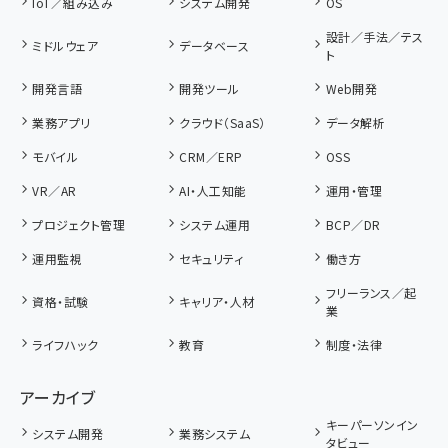
IoT／組み込み
システム開発
OS
設計／手法／テス
ミドルウェア
データベース
ト
開発言語
開発ツール
Web開発
業務アプリ
クラウド（SaaS）
データ解析
モバイル
CRM／ERP
OSS
VR／AR
AI・人工知能
運用・管理
プロジェクト管理
システム運用
BCP／DR
運用監視
セキュリティ
働き方
フリーランス／起
資格・試験
キャリア・人材
業
ライフハック
教育
制度・法律
アーカイブ
キーパーソンイン
システム開発
業務システム
タビュー