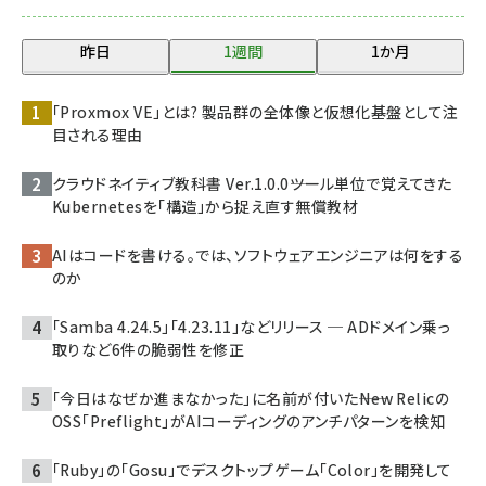
昨日
1週間
1か月
「Proxmox VE」とは? 製品群の全体像と仮想化基盤として注
目される理由
クラウドネイティブ教科書 Ver.1.0.0――ツール単位で覚えてきた
Kubernetesを「構造」から捉え直す無償教材
AIはコードを書ける。では、ソフトウェアエンジニアは何をする
のか
「Samba 4.24.5」「4.23.11」などリリース ─ ADドメイン乗っ
取りなど6件の脆弱性を修正
「今日はなぜか進まなかった」に名前が付いた――New Relicの
OSS「Preflight」がAIコーディングのアンチパターンを検知
「Ruby」の「Gosu」でデスクトップゲーム「Color」を開発して